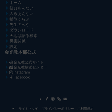
ホーム
祭典あんない
入殿あんない
輔教くらぶ
先生のへや
ダウンロード
天地は語る検索
災害関係
設定
金光教本部公式
金光教公式サイト
金光教放送センター
Instagram
Facebook
メ
ナ
イ
ビ
ン
ゲ
コ
ー
サイトマップ
プライバシーポリシー
ご利用規約
ン
シ