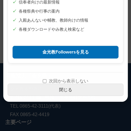
✓
信奉者向けの最新情報
✓
各種祭典や行事の案内
✓
入殿あんないや輔教、教師向けの情報
1
2
...
5
✓
各種ダウンロードやみ教え検索など
金光教Followersを見る
宗教法人「金光教」
次回から表示しない
金光教本部教庁
閉じる
〒719-0111 岡山県浅口市金光町大谷320
TEL 0865-42-3111(代表)
FAX 0865-42-4419
主要ページ