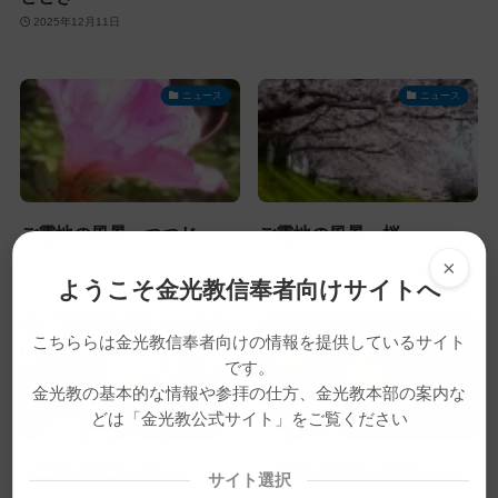
2025年12月11日
ニュース
ニュース
ご霊地の風景・つつじ
ご霊地の風景・桜
2022年5月2日
2022年4月2日
×
ようこそ金光教信奉者向けサイトへ
ニュース
ニュース
こちららは金光教信奉者向けの情報を提供しているサイト
です。
金光教の基本的な情報や参拝の仕方、金光教本部の案内な
どは「金光教公式サイト」をご覧ください
ご霊地の風景・梅
ご霊地の風景・紅葉
サイト選択