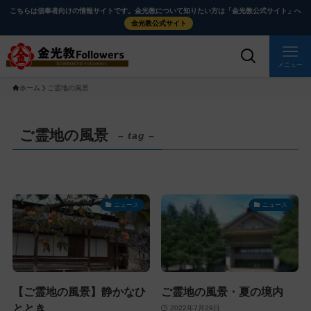
メ
ナ
こちらは信奉者向けの情報サイトです。金光教について知りたい方は「金光教公式サイト」へ
イ
ビ
金光教公式サイト
ン
ゲ
コ
ー
メニュー
ン
シ
ホーム
ご霊地の風景
テ
ョ
ン
ン
ツ
に
ご霊地の風景
– tag –
に
移
ス
動
キ
す
ッ
る
ニュース
ニュース
プ
【ご霊地の風景】静かなひ
ご霊地の風景・夏の境内
ととき
2022年7月29日