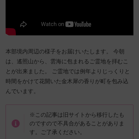
ッ
プ
し
て
ナ
ビ
ゲ
本部境内周辺の様子をお届けいたします。 今朝
ー
は、遙照山から、雲海に包まれるご霊地を拝むこ
シ
とが出来ました。 ご霊地では例年よりじっくりと
ョ
時間をかけて花開いた金木犀の香りが町を包み込
ン
に
んでいます。
※この記事は旧サイトから移行したも
のですので不具合があることがありま
す。ご了承ください。