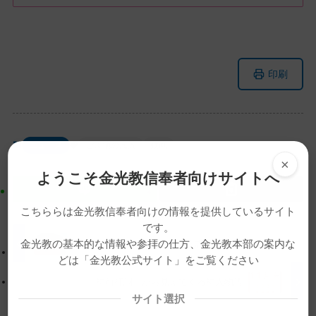
メ
ナ
印刷
イ
ビ
ン
ゲ
コ
ー
ン
シ
ニュース
ご霊地の風景
動画
テ
ョ
×
ン
ン
ようこそ金光教信奉者向けサイトへ
ツ
に
ト
移
こちららは金光教信奉者向けの情報を提供しているサイト
ッ
動
です。
プ
す
金光教の基本的な情報や参拝の仕方、金光教本部の案内な
【天地のよびかけー心の眼で見、心の耳で聴くー】
に
る
どは「金光教公式サイト」をご覧ください
戻
「神前拝詞」から見えてくる神人物語
る
サイト選択