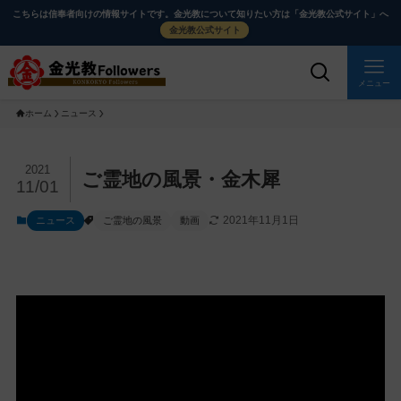
メ
ナ
こちらは信奉者向けの情報サイトです。金光教について知りたい方は「金光教公式サイト」へ
イ
ビ
金光教公式サイト
ン
ゲ
コ
ー
メニュー
ン
シ
ホーム
ニュース
テ
ョ
ン
ン
ツ
に
メ
2021
ご霊地の風景・金木犀
11/01
に
移
イ
ス
動
ン
2021年11月1日
ニュース
ご霊地の風景
動画
キ
す
コ
ッ
る
ン
プ
テ
ン
ツ
を
ス
キ