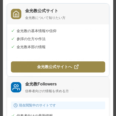
金光教公式サイト
関連記事
金光教について知りたい方
夏の子供のつどいが開催されまし
✓
金光教の基本情報や信仰
た
✓
参拝の仕方や作法
2026年7月24日
✓
金光教本部の情報
学院特科卒業証書授与式が行われ
ました
金光教公式サイトへ
2026年7月23日
金光教Followers
7月22日 月例祭が仕えられました
信奉者向けの情報を求める方
2026年7月22日
現在閲覧中のサイトです
✓
信奉者向けの最新情報