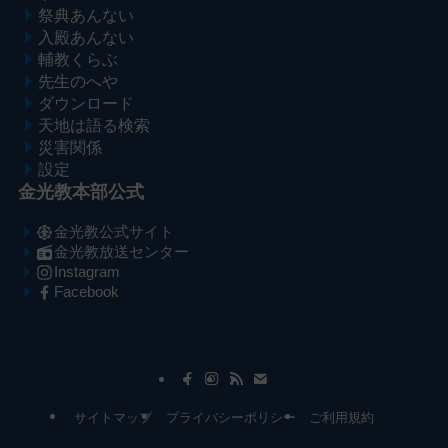
祭典あんない
入殿あんない
輔教くらぶ
先生のへや
ダウンロード
天地は語る検索
災害関係
設定
金光教本部公式
金光教公式サイト
金光教放送センター
Instagram
Facebook
メ
ナ
イ
ビ
ン
ゲ
コ
ー
サイトマップ
プライバシーポリシー
ご利用規約
ン
シ