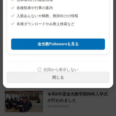
7月10日 月例祭が仕えられました
✓
各種祭典や行事の案内
2026年7月10日
✓
入殿あんないや輔教、教師向けの情報
✓
各種ダウンロードやみ教え検索など
教主金光様 60歳（還暦）のお誕生
日をお迎えに
金光教Followersを見る
2026年6月28日
6月22日 月例祭が仕えられました
次回から表示しない
2026年6月22日
閉じる
令和8年度金光教学院特科入学式
が行われました
2026年6月18日