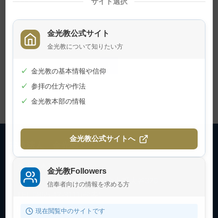
サイト選択
2022年2月15日
金光教公式サイト
金光教について知りたい方
1
✓
金光教の基本情報や信仰
✓
参拝の仕方や作法
✓
金光教本部の情報
金光教公式サイトへ
宗教法人「金光教」
金光教本部教庁
金光教Followers
〒719-0111 岡山県浅口市金光町大谷320
信奉者向けの情報を求める方
TEL 0865-42-3111(代表)
FAX 0865-42-4419
現在閲覧中のサイトです