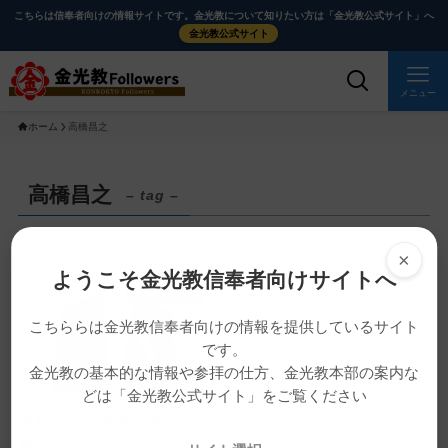
メ
ナ
こちらは信奉者向けの情報サイトです。金光教について知りたい方は「金光教公式サイト」へ
イ
ビ
金光教公式サイト
ン
ゲ
コ
ー
メニュー
ン
シ
ホーム
高橋昌之
テ
ョ
ン
ン
ツ
に
高橋昌之
– tag –
に
移
ス
動
×
キ
す
ようこそ金光教信奉者向けサイトへ
ッ
る
教話・読み物
プ
こちららは金光教信奉者向けの情報を提供しているサイト
です。
金光教の基本的な情報や参拝の仕方、金光教本部の案内な
どは「金光教公式サイト」をご覧ください
令和４年 本部広前「朝の
教話」