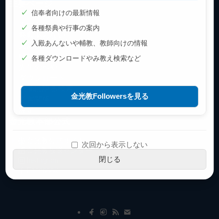
主要ページ
✓
信奉者向けの最新情報
ホーム
✓
各種祭典や行事の案内
祭典あんない
✓
入殿あんないや輔教、教師向けの情報
入殿あんない
輔教くらぶ
✓
各種ダウンロードやみ教え検索など
先生のへや
ダウンロード
天地は語る検索
金光教Followersを見る
災害関係
設定
金光教本部公式
金光教公式サイト
次回から表示しない
金光教放送センター
閉じる
Instagram
Facebook
メ
ナ
イ
ビ
ン
ゲ