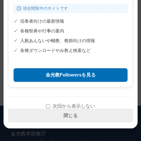
現在閲覧中のサイトです
【立教160年生神金光大神
【教務総長挨拶】「神様の
✓
信奉者向けの最新情報
大祭】教務総長挨拶
御物（おんもの）」
✓
各種祭典や行事の案内
2019年10月11日
2019年9月24日
✓
入殿あんないや輔教、教師向けの情報
✓
各種ダウンロードやみ教え検索など
1
2
...
4
金光教Followersを見る
次回から表示しない
閉じる
宗教法人「金光教」
金光教本部教庁