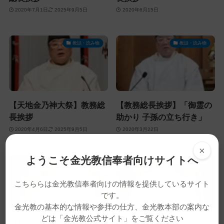
2020年7月1日
2025年9月5日
2020年6月15日
教話・読み物
教話・読み物
【天地金乃神大祭】教務総
【教務総長挨拶】「御霊の
長挨拶
助かり 子孫の立ち行き」
2020年4月6日
2025年9月5日
2020年3月22日
×
ようこそ金光教信奉者向けサイトへ
教話・読み物
教話・読み物
こちららは金光教信奉者向けの情報を提供しているサイト
です。
金光教の基本的な情報や参拝の仕方、金光教本部の案内な
どは「金光教公式サイト」をご覧ください