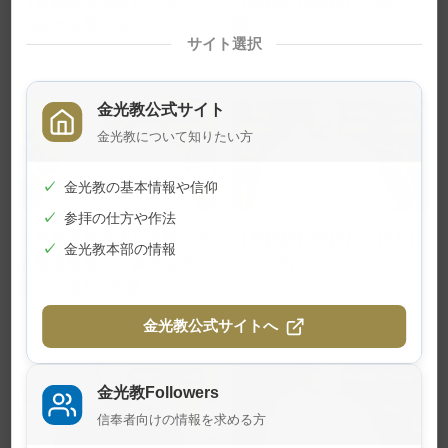
【教務総長挨拶】「生き方
【教務総長挨拶】「親のご
の向きを変える」
恩」
サイト選択
2020年1月2日
2026年1月8日
2019年12月31日
金光教公式サイト
教話・読み物
教話・読み物
金光教について知りたい方
✓
金光教の基本情報や信仰
✓
参拝の仕方や作法
【教務総長挨拶】布教功労
【教務総長挨拶】「神を神
✓
金光教本部の情報
者報徳祭並びに金光山神大
と立て仰ぐ」
道立別命100年祭
2019年11月18日
2019年12月8日
金光教公式サイトへ
教話・読み物
教話・読み物
金光教Followers
信奉者向けの情報を求める方