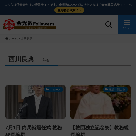
メ
ナ
こちらは信奉者向けの情報サイトです。金光教について知りたい方は「金光教公式サイト」へ
イ
ビ
金光教公式サイト
ン
ゲ
コ
ー
メニュー
ン
シ
ホーム
西川良典
テ
ョ
ン
ン
ツ
に
西川良典
– tag –
に
移
ス
動
キ
す
ッ
る
ニュース
教話・読み物
プ
7月1日 内局就退任式 教務
【教団独立記念祭】教務総
総長挨拶
長挨拶