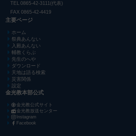
TEL 0865-42-3111(代表)
FAX 0865-42-4419
主要ページ
ホーム
祭典あんない
入殿あんない
輔教くらぶ
先生のへや
ダウンロード
天地は語る検索
災害関係
設定
金光教本部公式
金光教公式サイト
金光教放送センター
Instagram
Facebook
メ
ナ