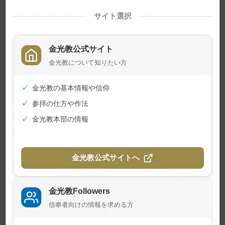
「お水は神様 」祖母の教え
教会に救われたご恩を忘れ
今も【金光新聞】
ない【金光新聞】
サイト選択
2023年5月5日
2023年5月4日
金光教公式サイト
教話・読み物
教話・読み物
金光教について知りたい方
✓
金光教の基本情報や信仰
✓
参拝の仕方や作法
先生の祈り感じ仕事を前向
世話になり合い足し合い生
✓
金光教本部の情報
きに
きる【金光新聞】
2023年5月3日
2023年2月22日
金光教公式サイトへ
教話・読み物
教話・読み物
金光教Followers
信奉者向けの情報を求める方