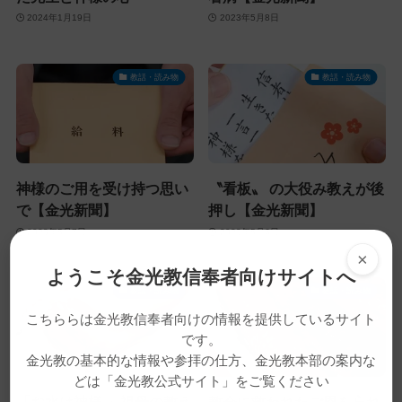
2024年1月19日
2023年5月8日
教話・読み物
教話・読み物
神様のご用を受け持つ思い
〝看板〟 の大役み教えが後
で【金光新聞】
押し【金光新聞】
2023年5月7日
2023年5月6日
×
ようこそ金光教信奉者向けサイトへ
教話・読み物
教話・読み物
こちららは金光教信奉者向けの情報を提供しているサイト
です。
金光教の基本的な情報や参拝の仕方、金光教本部の案内な
どは「金光教公式サイト」をご覧ください