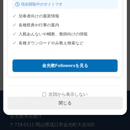
現在閲覧中のサイトです
夜道を照らすお月様のよう
神様と一緒に一歩を踏み出
に【金光新聞】
す【金光新聞】
✓
信奉者向けの最新情報
2023年1月30日
2022年12月29日
✓
各種祭典や行事の案内
✓
入殿あんないや輔教、教師向けの情報
✓
各種ダウンロードやみ教え検索など
1
2
...
45
金光教Followersを見る
次回から表示しない
宗教法人「金光教」
閉じる
金光教本部教庁
〒719-0111 岡山県浅口市金光町大谷320