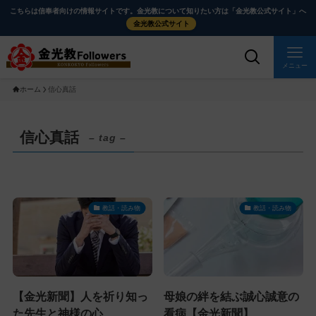
メ
ナ
こちらは信奉者向けの情報サイトです。金光教について知りたい方は「金光教公式サイト」へ
イ
ビ
金光教公式サイト
ン
ゲ
コ
ー
メニュー
ン
シ
ホーム
信心真話
テ
ョ
ン
ン
ツ
に
信心真話
– tag –
に
移
ス
動
キ
す
ッ
る
教話・読み物
教話・読み物
プ
【金光新聞】人を祈り知っ
母娘の絆を結ぶ誠心誠意の
た先生と神様の心
看病【金光新聞】