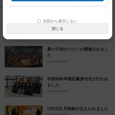
戻
母として強くなります【金光新聞】
る
次回から表示しない
閉じる
関連記事
夏の子供のつどいが開催されまし
た
2026年7月24日
学院特科卒業証書授与式が行われ
ました
2026年7月23日
7月22日 月例祭が仕えられました
2026年7月22日