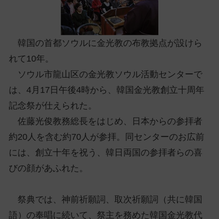
ッ
プ
し
韓国の首都ソウルに金光教の布教拠点が設けら
て
ナ
れて10年。
ビ
ソウル市龍山区の金光教ソウル活動センターで
ゲ
は、4月17日午後4時から、韓国金光教創立十周年
ー
シ
記念祭が仕えられた。
ョ
佐藤光俊教務総長をはじめ、日本からの参拝者
ン
約20人を含む約70人が参拝。同センターのお広前
に
には、創立十年を祝う、韓日両国の参拝者らの喜
びの顔があふれた。
祭典では、神前祈願詞、取次祈願詞（共に韓国
語）の奉唱に続いて、祭主を務めた韓国金光教代