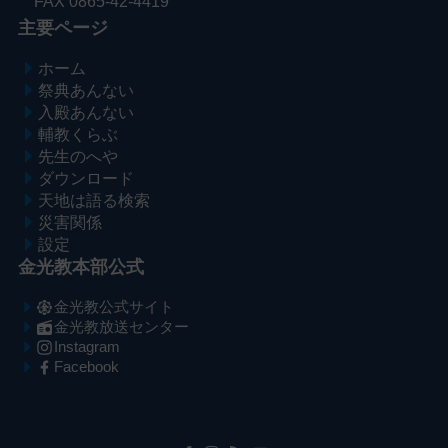
FAX 0865-42-4419
主要ページ
ホーム
祭典あんない
入殿あんない
輔教くらぶ
先生のへや
ダウンロード
天地は語る検索
災害関係
設定
金光教本部公式
金光教公式サイト
金光教放送センター
Instagram
Facebook
メ
ナ
イ
ビ