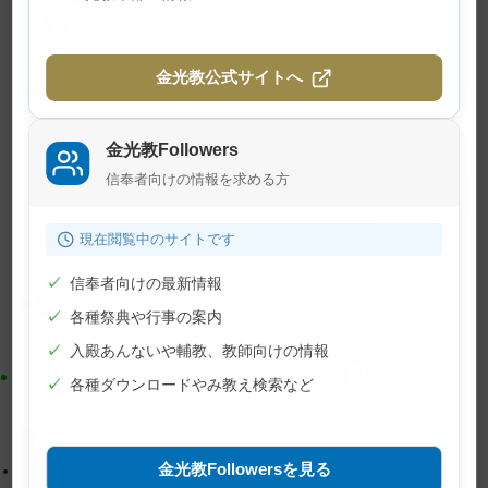
のですので不具合があることがありま
す。ご了承ください。
金光教公式サイトへ
金光教Followers
信奉者向けの情報を求める方
メ
ナ
印刷
イ
ビ
ン
ゲ
現在閲覧中のサイトです
コ
ー
✓
信奉者向けの最新情報
ン
シ
ニュース
文字
テ
ョ
✓
各種祭典や行事の案内
ン
ン
✓
入殿あんないや輔教、教師向けの情報
ツ
に
✓
各種ダウンロードやみ教え検索など
ト
移
ッ
動
プ
す
お礼参拝でどうして？【金光新聞】
金光教Followersを見る
に
る