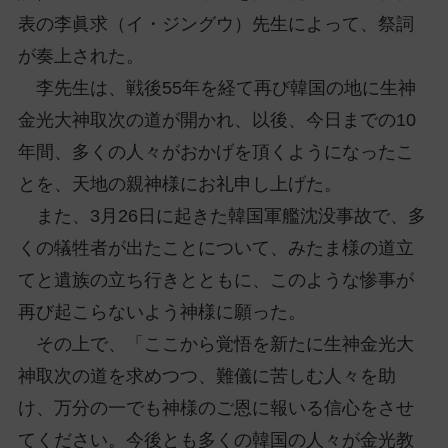
表の李眞求（イ・ジングウ）先生によって、祭詞
が奏上された。
李先生は、戦後55年を経て再び韓国の地に生神
金光大神取次の道が開かれ、以後、今日までの10
年間、多くの人々がおかげを頂くようになったこ
とを、天地の親神様にお礼申し上げた。
また、3月26日に起きた韓国軍艦沈没事故で、多
くの犠牲者が出たことについて、みたま様の道立
てと遺族の立ち行きとともに、このような惨事が
再び起こらないよう神様に願った。
その上で、「ここから覚悟を新たに生神金光大
神取次の道を求めつつ、難儀に苦しむ人々を助
け、万分の一でも神様のご恩に報いる信心をさせ
てください。今後とも多くの韓国の人々が金光教