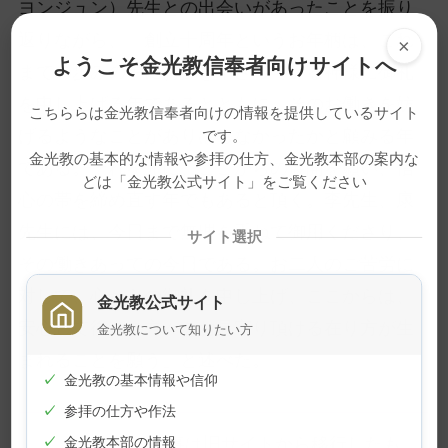
ヨンジュン）先生との出会いがあったことを振り
返りながら、「創立十周年というお年柄は、これ
×
ようこそ金光教信奉者向けサイトへ
までの歩みの中にお働き下さっている神様に御礼
を申し上げる年であるとともに、そのお働きを妨
こちららは金光教信奉者向けの情報を提供しているサイト
げるようなことがありはしなかったかと顧みる年
です。
金光教の基本的な情報や参拝の仕方、金光教本部の案内な
である。それを元に、ここからの展開を願い、信
どは「金光教公式サイト」をご覧ください
心の帯を締め直す年でもあると頂く。李先生、康
先生には、今日まで無理を重ねて御用くださり、
サイト選択
その働きあっての今日である。お二人のご苦労に
対して、心からの御礼を申し上げ、ここからは、
金光教公式サイト
安心して後進の方々をお見守り頂ける在り方が生
金光教について知りたい方
まれることを願う」と述べた。
✓
金光教の基本情報や信仰
✓
参拝の仕方や作法
※この記事は旧サイトから移行したも
✓
金光教本部の情報