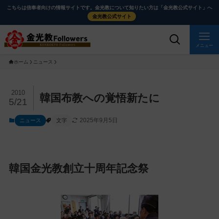
メ
ナ
こちらは信奉者向けの情報サイトです。金光教について知りたい方は「金光教公式サイト」へ
イ
ビ
金光教公式サイト
ン
ゲ
コ
ー
メニュー
ン
シ
ホーム
ニュース
テ
ョ
ン
ン
ツ
に
メ
2010
韓国布教への覚悟新たに
5/21
に
移
イ
ス
動
ン
2025年9月5日
ニュース
文字
キ
す
コ
ッ
る
ン
プ
テ
ン
韓国金光教創立十周年記念祭
ツ
を
ス
キ