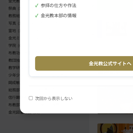
金光教報
(198)
巻頭言
(186)
✓
参拝の仕方や作法
ツ
に
祭典
(163)
教務総長挨拶
(155)
ト
移
✓
金光教本部の情報
教務総長
(144)
生神金光大神大祭
(130)
ッ
動
写真
(130)
天地金乃神大祭
(120)
プ
す
霊地
(105)
フラッシュナウ
(83)
に
る
金光ミュージックフェスタ
(68)
戻
学院
(64)
お出まし
(62)
る
布教功労者報徳祭
(61)
教団独立記念祭
(58)
金光教公式サイトへ
教学研究所所長
(56)
正月
(56)
関連記事
少年少女全国大会
(55)
災害関連
(54)
岡成敏正
(50)
竹部弘
(47)
総務部長
(46)
金光教学院長
(44)
信行期間朝の教話
(42)
お退け
(42)
次回から表示しない
布教部長
(41)
ご霊地の風景
(41)
金光図書館長
(39)
メ
ナ