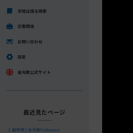
キ
メ
ッ
天地は語る検索
イ
プ
ン
し
災害関係
コ
て
ン
ナ
テ
お問い合わせ
ビ
ン
ゲ
ツ
設定
ー
へ
シ
金光教公式サイト
ョ
ン
に
最近見たページ
勧学祭 | 金光教Followers