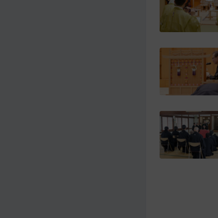
イ
ビ
ン
ゲ
コ
ー
ン
シ
テ
ョ
ン
ン
ツ
ト
へ
ッ
プ
に
移
動
す
る