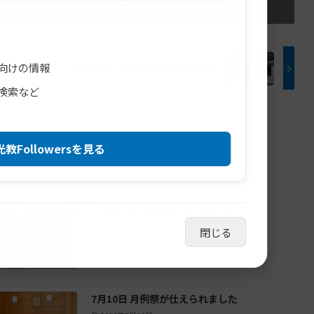
向けの情報
祭場屋根・天井耐震補強工事始まる
検索など
教Followersを見る
学院特科卒業証書授与式が行われました
2026年7月23日
閉じる
7月10日 月例祭が仕えられました