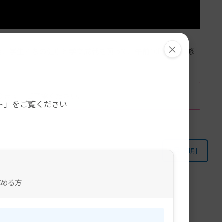
×
徒、学生たちの健康と学業成就を願って、午前10時から、修
。
ります。ご了承ください。
ト」をご覧ください
印刷
求める方