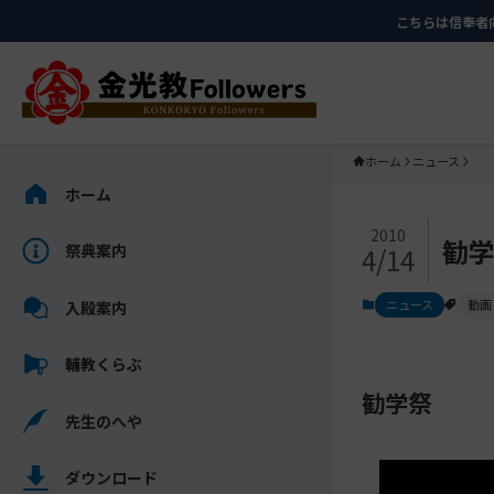
メ
ナ
こちらは信奉者
イ
ビ
ン
ゲ
コ
ー
ン
シ
テ
ョ
ホーム
ニュース
ン
ン
サ
ホーム
ツ
に
イ
メ
に
移
ド
2010
勧
祭典案内
4/14
イ
ス
動
バ
ン
キ
す
ー
ニュース
動画
入殿案内
コ
ッ
る
を
ン
プ
ス
輔教くらぶ
テ
キ
ン
勧学祭
ッ
先生のへや
ツ
プ
を
し
ス
ダウンロード
て