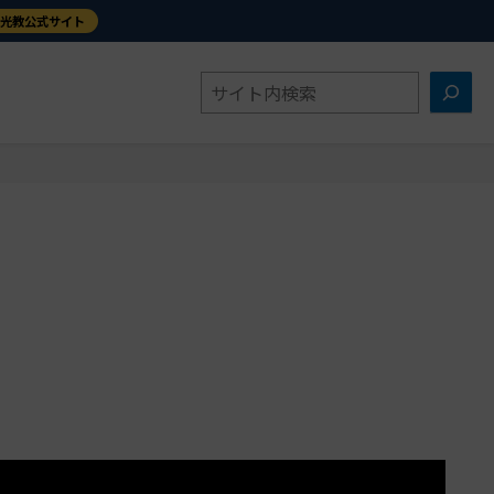
金光教公式サイト
検
索