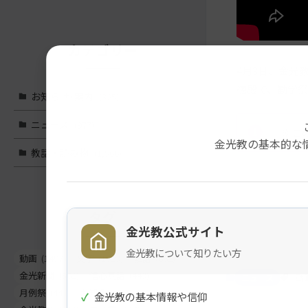
カテゴリー
4月3日、金光
徳殿で、勧学祭
お知らせ･案内
(325)
ニュース
(977)
※こ
金光教の基本的な
教話・読み物
(1,566)
メ
ナ
タグ
イ
ビ
金光教公式サイト
ン
ゲ
コ
ー
金光教について知りたい方
動画
(1497)
文字
(1023)
教話
(662)
ン
シ
金光新聞
(562)
信心真話
(443)
ニュース
動
テ
ョ
月例祭
(441)
お知らせ
(261)
✓
金光教の基本情報や信仰
ン
ン