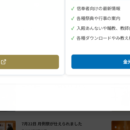
✓
信奉者向けの最新情報
✓
各種祭典や行事の案内
✓
入殿あんないや輔教、教師
神心(かみごころ)の授受 その1
✓
各種ダウンロードやみ教え
金光
夏の子供のつどいが開催されました
2026年7月24日
7月22日 月例祭が仕えられました