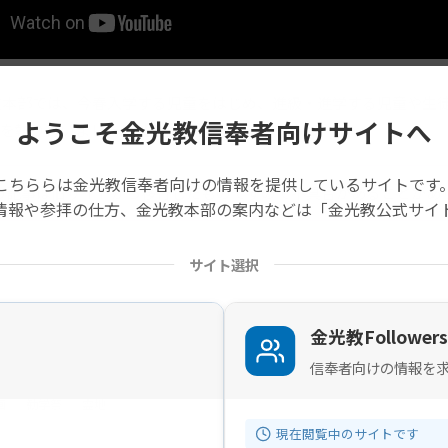
教本部では、今春入学する児童をはじめ、進級・進学する児童や生
ようこそ金光教信奉者向けサイトへ
を執り行いました。【4分2秒】
こちららは金光教信奉者向けの情報を提供しているサイトです
の記事は旧サイトから移行したものですので不具合があることがあ
情報や参拝の仕方、金光教本部の案内などは「金光教公式サイ
サイト選択
金光教Followers
信奉者向けの情報を
画
勧学祭
霊地
現在閲覧中のサイトです