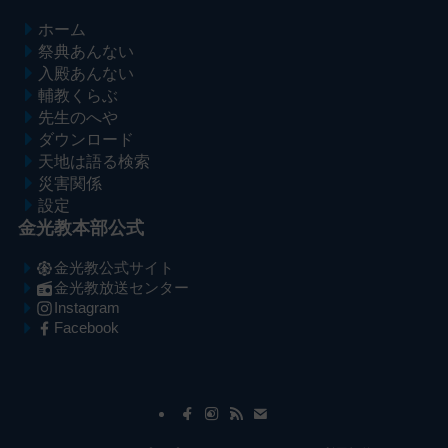
ホーム
祭典あんない
入殿あんない
輔教くらぶ
先生のへや
ダウンロード
天地は語る検索
災害関係
設定
金光教本部公式
金光教公式サイト
金光教放送センター
Instagram
Facebook
メ
ナ
イ
ビ
ン
ゲ
コ
ー