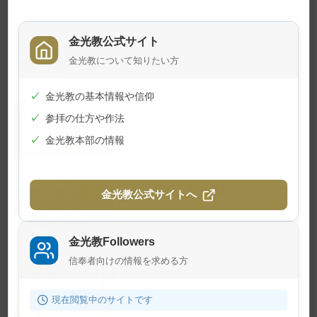
る
金光教公式サイト
金光教について知りたい方
関連記事
✓
金光教の基本情報や信仰
夏の子供のつどいが開催されまし
✓
参拝の仕方や作法
た
✓
金光教本部の情報
2026年7月24日
学院特科卒業証書授与式が行われ
金光教公式サイトへ
ました
2026年7月23日
金光教Followers
信奉者向けの情報を求める方
7月22日 月例祭が仕えられました
2026年7月22日
現在閲覧中のサイトです