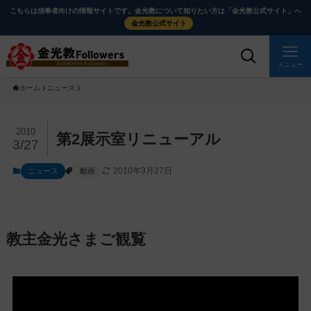
メ
ナ
こちらは信奉者向けの情報サイトです。金光教について知りたい方は「金光教公式サイト」へ
イ
ビ
金光教公式サイト
ン
ゲ
コ
ー
メニュー
ン
シ
ホーム
ニュース
テ
ョ
ン
ン
ツ
に
メ
2010
第2展示室リニューアル
3/27
に
移
イ
ス
動
ン
2010年3月27日
ニュース
動画
キ
す
コ
ッ
る
ン
プ
テ
ン
教主金光さまご観覧
ツ
を
ス
キ