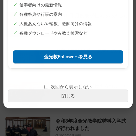
✓
信奉者向けの最新情報
✓
各種祭典や行事の案内
7月10日 月例祭が仕えられました
2026年7月10日
✓
入殿あんないや輔教、教師向けの情報
✓
各種ダウンロードやみ教え検索など
教主金光様 60歳（還暦）のお誕生
金光教Followersを見る
日をお迎えに
2026年6月28日
6月22日 月例祭が仕えられました
次回から表示しない
2026年6月22日
閉じる
令和8年度金光教学院特科入学式
が行われました
2026年6月18日