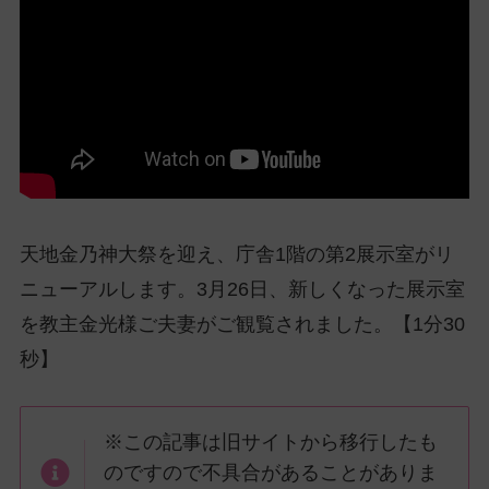
ッ
プ
し
て
ナ
ビ
ゲ
ー
シ
天地金乃神大祭を迎え、庁舎1階の第2展示室がリ
ョ
ン
ニューアルします。3月26日、新しくなった展示室
に
を教主金光様ご夫妻がご観覧されました。【1分30
秒】
※この記事は旧サイトから移行したも
のですので不具合があることがありま