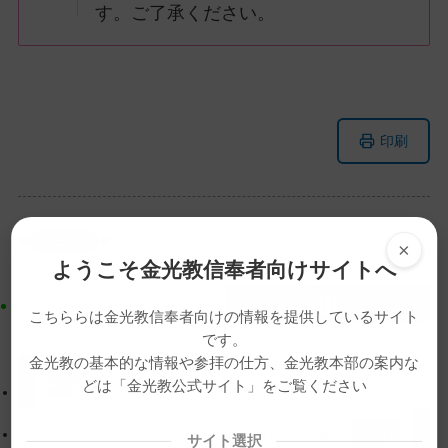
す。ご了承ください。
メ
ナ
印刷
イ
ビ
ン
ゲ
コ
ー
ン
シ
ニュース
動画
×
テ
ョ
ようこそ金光教信奉者向けサイトへ
ン
ン
ツ
に
こちららは金光教信奉者向けの情報を提供しているサイト
ト
移
です。
ッ
動
金光教の基本的な情報や参拝の仕方、金光教本部の案内な
プ
す
荘厳な楽と舞で観客魅了
どは「金光教公式サイト」をご覧ください
に
る
戻
教主ご就任の日 お届け
サイト選択