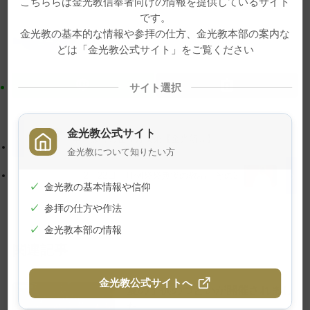
こちららは金光教信奉者向けの情報を提供しているサイト
コ
ー
です。
ン
シ
金光教の基本的な情報や参拝の仕方、金光教本部の案内な
ニュース
写真
どは「金光教公式サイト」をご覧ください
テ
ョ
ン
ン
ツ
に
サイト選択
ト
移
ッ
動
金光教公式サイト
プ
す
幸せは心の在り方次第【金光新聞】
金光教について知りたい方
に
る
戻
2月22日 月例祭祭典後の教話 その2
✓
金光教の基本情報や信仰
る
✓
参拝の仕方や作法
✓
金光教本部の情報
関連記事
金光教公式サイトへ
夏の子供のつどいが開催されまし
た