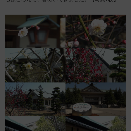
ッ
プ
し
て
ナ
ビ
ゲ
ー
シ
ョ
ン
に