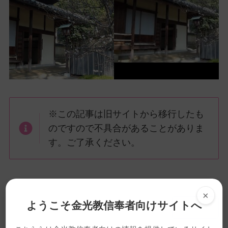
※この記事は旧サイトから移行したも
のですので不具合があることがありま
す。ご了承ください。
×
メ
ナ
ようこそ金光教信奉者向けサイトへ
印刷
イ
ビ
ン
ゲ