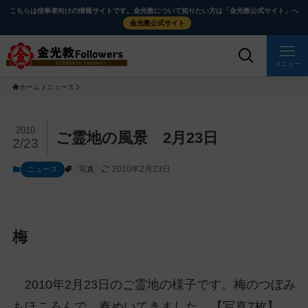
メ
ナ
こちらは信奉者向けの情報サイトです。金光教について知りたい方は「金光教公式サイト」へ
イ
ビ
金光教公式サイト
ン
ゲ
コ
ー
メニュー
ン
シ
ホーム
ニュース
テ
ョ
ン
ン
ツ
に
メ
2010
ご霊地の風景 2月23日
2/23
に
移
イ
ス
動
ン
2010年2月23日
ニュース
写真
キ
す
コ
ッ
る
ン
プ
テ
ン
梅
ツ
を
ス
2010年2月23日のご霊地の様子です。梅のつぼみ
キ
もほころんで、春めいてきました。【写真7枚】