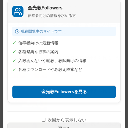
2026年7月24日
金光教Followers
信奉者向けの情報を求める方
学院特科卒業証書授与式が行われ
現在閲覧中のサイトです
ました
2026年7月23日
✓
信奉者向けの最新情報
✓
各種祭典や行事の案内
7月22日 月例祭が仕えられました
✓
入殿あんないや輔教、教師向けの情報
2026年7月22日
✓
各種ダウンロードやみ教え検索など
7月10日 月例祭が仕えられました
金光教Followersを見る
2026年7月10日
次回から表示しない
教主金光様 60歳（還暦）のお誕生