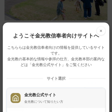
×
ようこそ金光教信奉者向けサイトへ
※この記事は旧サイトから移行したも
のですので不具合があることがありま
こちららは金光教信奉者向けの情報を提供しているサイト
す。ご了承ください。
です。
金光教の基本的な情報や参拝の仕方、金光教本部の案内な
どは「金光教公式サイト」をご覧ください
サイト選択
メ
ナ
印刷
イ
ビ
ン
ゲ
金光教公式サイト
コ
ー
金光教について知りたい方
ン
シ
ニュース
写真
教団独立記念祭
祭典
テ
ョ