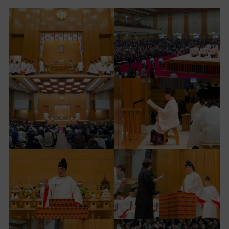
ッ
プ
し
て
ナ
ビ
ゲ
ー
シ
ョ
ン
に