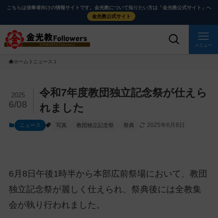
メ
ナ
こちらは信奉者向けの情報サイトです。金光教について知りたい方は「金光教公式サイト」へ
イ
ビ
金光教公式サイト
ン
ゲ
コ
ー
メニュー
ン
シ
ホーム
ニュース
テ
ョ
ン
ン
ツ
に
メ
令和7年度教団独立記念祭が仕えら
2025
に
移
イ
6/08
れました
ス
動
ン
2025年6月8日
ニュース
写真
教団独立記念祭
祭典
キ
す
コ
ッ
る
ン
プ
テ
ン
6月8日午後1時半から本部広前祭場において、教団
ツ
を
独立記念祭が麗しく仕えられ、祭典後には全教集
ス
会が執り行われました。
キ