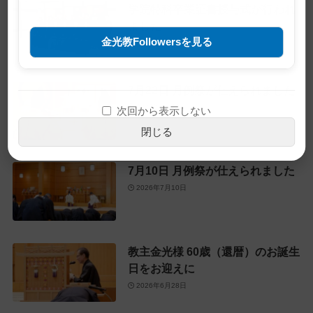
学院特科卒業証書授与式が行われ
ました
金光教Followersを見る
2026年7月23日
7月22日 月例祭が仕えられました
2026年7月22日
次回から表示しない
閉じる
7月10日 月例祭が仕えられました
2026年7月10日
教主金光様 60歳（還暦）のお誕生
日をお迎えに
2026年6月28日