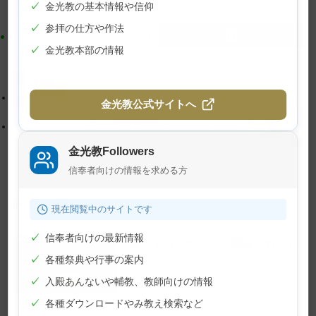
✓
金光教の基本情報や信仰
ン
ン
✓
参拝の仕方や作法
ツ
に
✓
金光教本部の情報
ト
移
ッ
動
プ
す
6月8日 教主金光様お出まし･ご祈念
金光教公式サイトへ
に
る
戻
儀式事務御用奉仕体制が終了しました
る
金光教Followers
信奉者向けの情報を求める方
関連記事
現在閲覧中のサイトです
✓
信奉者向けの最新情報
夏の子供のつどいが開催されまし
た
✓
各種祭典や行事の案内
2026年7月24日
✓
入殿あんないや輔教、教師向けの情報
✓
各種ダウンロードやみ教え検索など