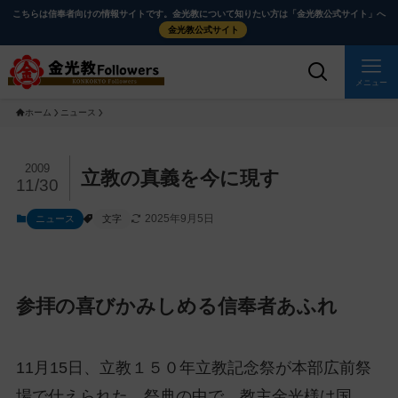
メ
ナ
こちらは信奉者向けの情報サイトです。金光教について知りたい方は「金光教公式サイト」へ
イ
ビ
金光教公式サイト
ン
ゲ
コ
ー
メニュー
ン
シ
ホーム
ニュース
テ
ョ
ン
ン
ツ
に
メ
2009
立教の真義を今に現す
11/30
に
移
イ
ス
動
ン
2025年9月5日
ニュース
文字
キ
す
コ
ッ
る
ン
プ
テ
ン
参拝の喜びかみしめる信奉者あふれ
ツ
を
ス
11月15日、立教１５０年立教記念祭が本部広前祭
キ
場で仕えられた。祭典の中で、教主金光様は国