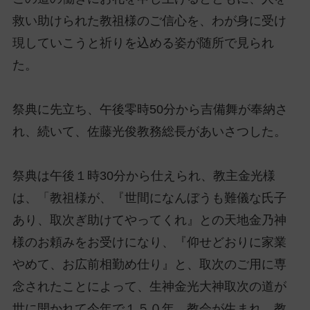
救い助けられた教祖様のご信心を、わが身に受け
現していこうと祈りを込める姿が随所で見られ
た。
祭典に先立ち、午後零時50分から吉備舞が奉納さ
れ、続いて、佐藤光俊教務総長があいさつした。
祭典は午後１時30分から仕えられ、教主金光様
は、「教祖様が、『世間になんぼうも難儀な氏子
あり、取次ぎ助けてやってくれ』との天地金乃神
様のお頼みをお受けになり、『仰せどおりに家業
やめて、お広前相勤め仕り』と、取次のご用に専
念されたことによって、生神金光大神取次の道が
世に開かれて今年で１５０年、教会が生まれ、教