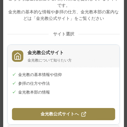
です。
る合唱奉仕が行われ、最後に参拝者全員が一緒に
金光教の基本的な情報や参拝の仕方、金光教本部の案内な
なって「神人の栄光」を斉唱し、喜びを共にし
どは「金光教公式サイト」をご覧ください
た。
サイト選択
金光教公式サイト
※この記事は旧サイトから移行したも
金光教について知りたい方
のですので不具合があることがありま
✓
金光教の基本情報や信仰
す。ご了承ください。
✓
参拝の仕方や作法
✓
金光教本部の情報
メ
ナ
印刷
金光教公式サイトへ
イ
ビ
ン
ゲ