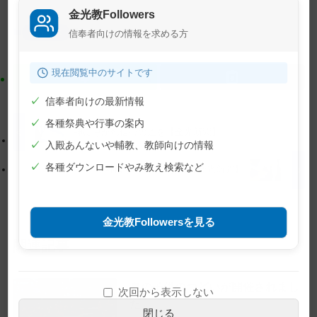
コ
ー
金光教Followers
ン
シ
ニュース
文字
信奉者向けの情報を求める方
テ
ョ
ン
ン
現在閲覧中のサイトです
ツ
に
ト
移
✓
信奉者向けの最新情報
ッ
動
✓
各種祭典や行事の案内
プ
す
神に導かれ信心の道を【金光新聞】
✓
入殿あんないや輔教、教師向けの情報
に
る
戻
✓
各種ダウンロードやみ教え検索など
神はすべて見ておる【金光新聞】
る
金光教Followersを見る
関連記事
夏の子供のつどいが開催されまし
次回から表示しない
た
閉じる