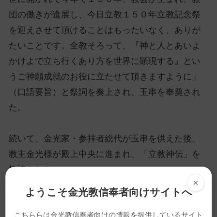
団の働きが進展し、今日立教１５０年立教記念祭
を迎えさせて頂けることはもったいなく、ありが
たいことです。全教そろって、『神と人とあいよ
かけよで立ち行くあり方を世界に顕現する』とい
うご神願成就のお役に立たせて頂きますように」
（口語要旨）と祭詞を奏上され、玉串を奉奠され
た。
続いて、金光家・参拝者総代が玉串を供えた後、
教主金光様が殿上中央に進まれ、「立教神伝」を
捧読された。
×
ようこそ金光教信奉者向けサイトへ
祭典に続いて、金光学園音楽部コーラス・吹奏楽
団の演奏と、同学園中学・高等学校全校生徒によ
こちららは金光教信奉者向けの情報を提供しているサイト