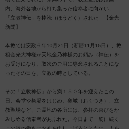
ッ
内、海外各地から打ち集った信奉者に向かい、
プ
「立教神伝」を捧読（ほうどく）された。【金光
し
て
新聞】
ナ
ビ
本教では安政６年10月21日（新暦11月15日）、教
ゲ
祖金光大神様が天地金乃神様のお頼み（神伝）を
ー
シ
お受けになり、取次のご用に専念されることにな
ョ
ったその日を、立教の時としている。
ン
に
その「立教神伝」から満１５０年を迎えたこの
日、会堂や祭場をはじめ、奥城（おくつき）、立
教聖場など、ご霊地の各所には、参拝の喜びをか
みしめる信奉者があふれた。今日まで一筋に続く
この道の働きにお礼を申し上げるとともに、人を