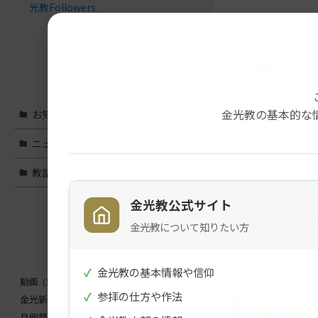
光教Followers
生神金光大神大
カテゴリー
※こ
金光教の基本的な
お知らせ･案内
(325)
メ
ナ
ニュース
(977)
イ
ビ
教話・読み物
(1,566)
ン
ゲ
コ
ー
金光教公式サイト
ン
シ
ニュース
動
金光教について知りたい方
テ
ョ
タグ
ン
ン
ツ
に
✓
金光教の基本情報や信仰
ト
移
動画
(1497)
文字
(1023)
教話
(662)
✓
参拝の仕方や作法
ッ
動
金光新聞
(562)
信心真話
(443)
プ
す
月例祭
(441)
お知らせ
(261)