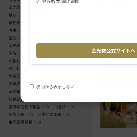
✓
金光教本部の情報
に
る
金光教報
(198)
巻頭言
(186)
戻
祭典
(163)
教務総長挨拶
(155)
る
教務総長
(144)
生神金光大神大祭
(130)
写真
(130)
天地金乃神大祭
(120)
霊地
(105)
フラッシュナウ
(83)
関連記事
金光ミュージックフェスタ
(68)
金光教公式サイトへ
学院
(64)
お出まし
(62)
布教功労者報徳祭
(61)
教団独立記念祭
(58)
教学研究所所長
(56)
正月
(56)
少年少女全国大会
(55)
災害関連
(54)
次回から表示しない
岡成敏正
(50)
竹部弘
(47)
総務部長
(46)
金光教学院長
(44)
信行期間朝の教話
(42)
お退け
(42)
布教部長
(41)
ご霊地の風景
(41)
金光図書館長
(39)