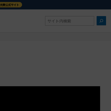
金光教公式サイト
検
索