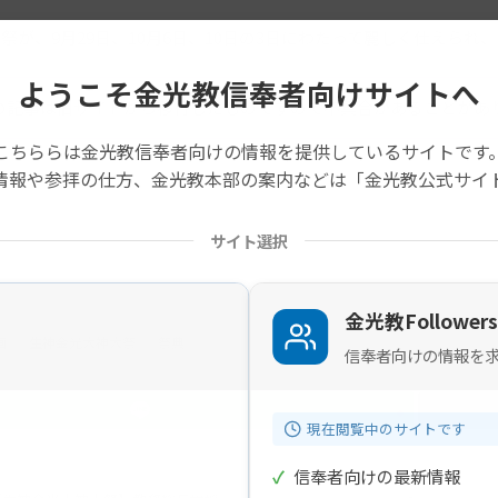
祭が、9月29日、10月6日、10日の3日にわたって麗しく仕えら
ようこそ金光教信奉者向けサイトへ
の記事は旧サイトから移行したものですので不具合があることがあ
こちららは金光教信奉者向けの情報を提供しているサイトです
情報や参拝の仕方、金光教本部の案内などは「金光教公式サイ
サイト選択
金光教Followers
画
生神金光大神大祭
祭典
信奉者向けの情報を
現在閲覧中のサイトです
✓
信奉者向けの最新情報