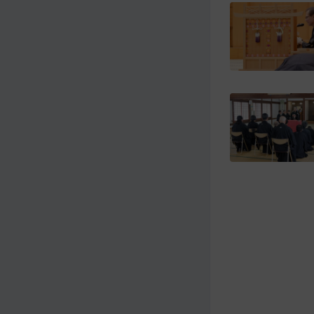
メ
ナ
イ
ビ
ン
ゲ
コ
ー
ン
シ
テ
ョ
ン
ン
ツ
ト
へ
ッ
プ
に
移
動
す
る