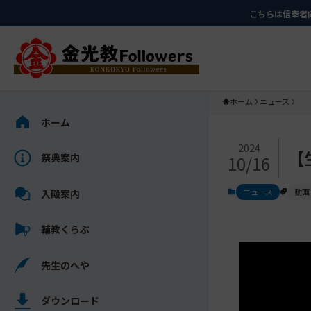
メ
ナ
こちらは信奉者
イ
ビ
ン
ゲ
コ
ー
ン
シ
テ
ョ
ホーム
ニュース
ン
ン
サ
ホーム
ツ
に
イ
メ
に
移
ド
2024
【
祭典案内
10/16
イ
ス
動
バ
ン
キ
す
ー
ニュース
動画
入殿案内
コ
ッ
る
を
ン
プ
ス
輔教くらぶ
テ
キ
ン
ッ
先生のへや
ツ
プ
を
し
ス
ダウンロード
て