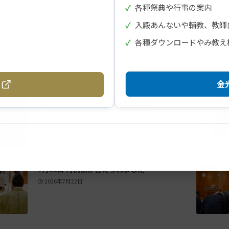
【生神金光大神大祭】教務総長挨拶
✓
各種祭典や行事の案内
✓
入殿あんないや輔教、教師
✓
各種ダウンロードやみ教え
金光
夏の子供のつどいが開催されました
2026年7月24日
7月22日 月例祭が仕えられました
2026年7月22日