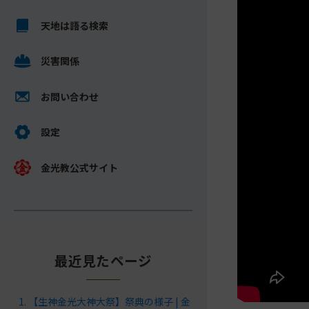
キ
メ
ッ
天地は語る検索
イ
プ
ン
し
災害関係
コ
て
ン
ナ
テ
お問い合わせ
ビ
ン
ゲ
ツ
設定
ー
へ
シ
金光教公式サイト
ョ
ン
に
最近見たページ
【生神金光大神大祭】祭典の様子 | 金