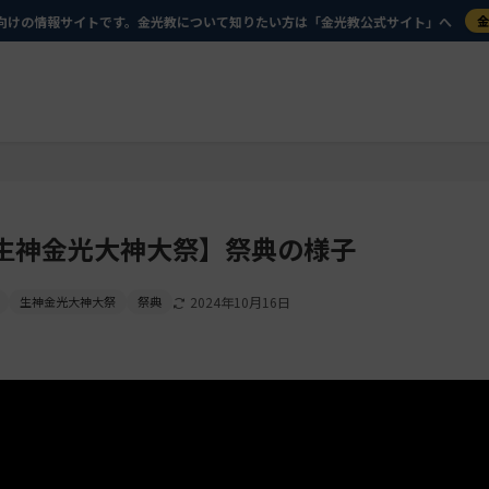
向けの情報サイトです。金光教について知りたい方は「金光教公式サイト」へ
生神金光大神大祭】祭典の様子
生神金光大神大祭
祭典
2024年10月16日