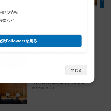
【教話】「御恩報（ごおんほうじ）」
向けの情報
検索など
教Followersを見る
学院特科卒業証書授与式が行われました
2026年7月23日
閉じる
7月10日 月例祭が仕えられました
2026年7月10日