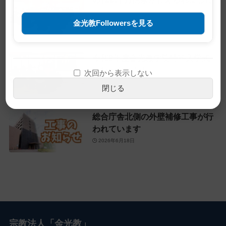
2026年6月22日
金光教Followersを見る
令和8年度金光教学院特科入学式
が行われました
次回から表示しない
2026年6月18日
閉じる
総合庁舎北側の外壁補修工事が行
われています
2026年6月18日
宗教法人「金光教」