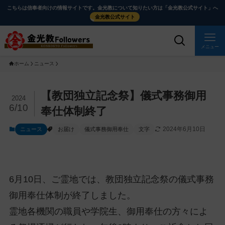
メ
ナ
こちらは信奉者向けの情報サイトです。金光教について知りたい方は「金光教公式サイト」へ
イ
ビ
金光教公式サイト
ン
ゲ
コ
ー
メニュー
ン
シ
ホーム
ニュース
テ
ョ
ン
ン
ツ
に
メ
【教団独立記念祭】儀式事務御用
2024
に
移
イ
6/10
奉仕体制終了
ス
動
ン
2024年6月10日
ニュース
お届け
儀式事務御用奉仕
文字
キ
す
コ
ッ
る
ン
プ
テ
ン
6月10日、ご霊地では、教団独立記念祭の儀式事務
ツ
を
御用奉仕体制が終了しました。
ス
霊地各機関の職員や学院生、御用奉仕の方々によ
キ