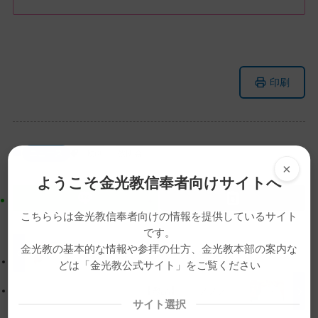
メ
ナ
印刷
イ
ビ
ン
ゲ
コ
ー
ン
シ
ニュース
動画
教団会
テ
ョ
×
ン
ン
ようこそ金光教信奉者向けサイトへ
ツ
に
ト
移
こちららは金光教信奉者向けの情報を提供しているサイト
です。
ッ
動
金光教の基本的な情報や参拝の仕方、金光教本部の案内な
プ
す
【教話】「ビー・ワン・ウィズ・金光大神」
どは「金光教公式サイト」をご覧ください
に
る
戻
【教話】「『フフフ』」
る
サイト選択