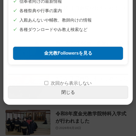
✓
信奉者向けの最新情報
7月10日 月例祭が仕えられました
✓
各種祭典や行事の案内
2026年7月10日
✓
入殿あんないや輔教、教師向けの情報
✓
各種ダウンロードやみ教え検索など
教主金光様 60歳（還暦）のお誕生
日をお迎えに
金光教Followersを見る
2026年6月28日
6月22日 月例祭が仕えられました
次回から表示しない
2026年6月22日
閉じる
令和8年度金光教学院特科入学式
が行われました
2026年6月18日