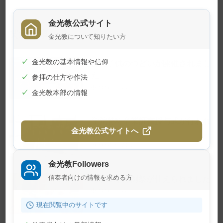
金光教公式サイト
関連記事
金光教について知りたい方
✓
金光教の基本情報や信仰
夏の子供のつどいが開催されまし
た
✓
参拝の仕方や作法
2026年7月24日
✓
金光教本部の情報
学院特科卒業証書授与式が行われ
金光教公式サイトへ
ました
2026年7月23日
金光教Followers
信奉者向けの情報を求める方
7月22日 月例祭が仕えられました
2026年7月22日
現在閲覧中のサイトです