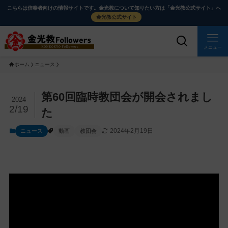
メ
ナ
こちらは信奉者向けの情報サイトです。金光教について知りたい方は「金光教公式サイト」へ
イ
ビ
金光教公式サイト
ン
ゲ
コ
ー
メニュー
ン
シ
ホーム
ニュース
テ
ョ
ン
ン
ツ
に
メ
第60回臨時教団会が開会されまし
2024
に
移
イ
2/19
た
ス
動
ン
2024年2月19日
ニュース
動画
教団会
キ
す
コ
ッ
る
ン
プ
テ
ン
ツ
を
ス
キ