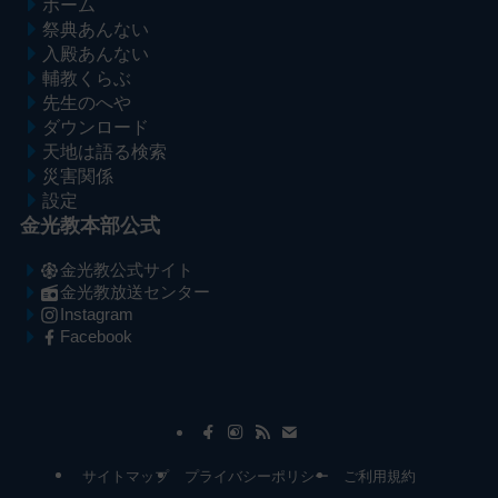
ホーム
祭典あんない
入殿あんない
輔教くらぶ
先生のへや
ダウンロード
天地は語る検索
災害関係
設定
金光教本部公式
金光教公式サイト
金光教放送センター
Instagram
Facebook
メ
ナ
イ
ビ
ン
ゲ
コ
ー
サイトマップ
プライバシーポリシー
ご利用規約
ン
シ