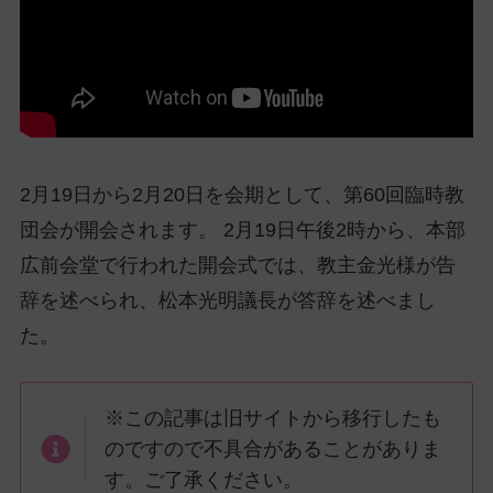
ッ
プ
し
て
ナ
ビ
ゲ
2月19日から2月20日を会期として、第60回臨時教
ー
団会が開会されます。 2月19日午後2時から、本部
シ
ョ
広前会堂で行われた開会式では、教主金光様が告
ン
辞を述べられ、松本光明議長が答辞を述べまし
に
た。
※この記事は旧サイトから移行したも
のですので不具合があることがありま
す。ご了承ください。