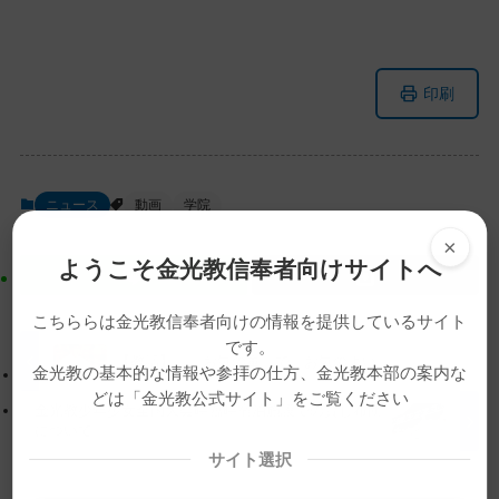
メ
ナ
印刷
イ
ビ
ン
ゲ
コ
ー
ン
シ
ニュース
動画
学院
テ
ョ
×
ン
ン
ようこそ金光教信奉者向けサイトへ
ツ
に
ト
移
こちららは金光教信奉者向けの情報を提供しているサイト
ッ
動
です。
プ
す
【教話】「『お気の毒』で『お気のよい』」
金光教の基本的な情報や参拝の仕方、金光教本部の案内な
に
る
どは「金光教公式サイト」をご覧ください
金光教少年少女全国大会時臨時宿泊施設での貸し布団
戻
について
る
サイト選択