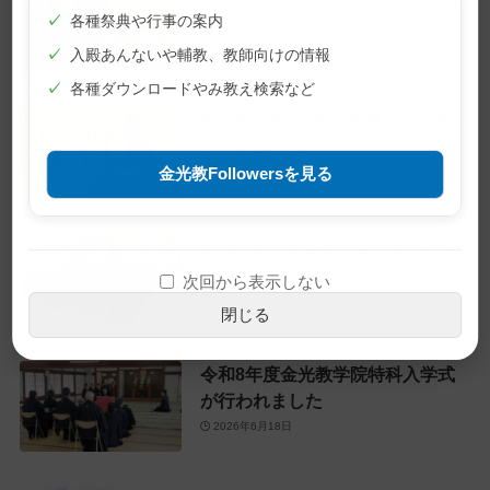
✓
各種祭典や行事の案内
2026年7月10日
✓
入殿あんないや輔教、教師向けの情報
✓
各種ダウンロードやみ教え検索など
教主金光様 60歳（還暦）のお誕生
日をお迎えに
金光教Followersを見る
2026年6月28日
6月22日 月例祭が仕えられました
2026年6月22日
次回から表示しない
閉じる
令和8年度金光教学院特科入学式
が行われました
2026年6月18日