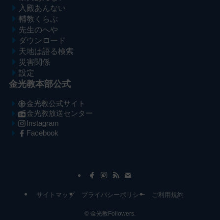
入殿あんない
輔教くらぶ
先生のへや
ダウンロード
天地は語る検索
災害関係
設定
金光教本部公式
金光教公式サイト
金光教放送センター
Instagram
Facebook
メ
ナ
イ
ビ
ン
ゲ
コ
ー
サイトマップ
プライバシーポリシー
ご利用規約
ン
シ
テ
ョ
©
金光教Followers.