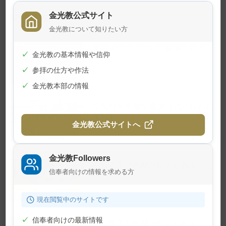
金光教公式サイト
関連記事
金光教について知りたい方
夏の子供のつどいが開催されまし
✓
金光教の基本情報や信仰
た
✓
参拝の仕方や作法
2026年7月24日
✓
金光教本部の情報
学院特科卒業証書授与式が行われ
ました
金光教公式サイトへ
2026年7月23日
金光教Followers
7月22日 月例祭が仕えられました
信奉者向けの情報を求める方
2026年7月22日
現在閲覧中のサイトです
✓
信奉者向けの最新情報
7月10日 月例祭が仕えられました