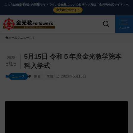
メ
ナ
こちらは信奉者向けの情報サイトです。金光教について知りたい方は「金光教公式サイト」へ
イ
ビ
金光教公式サイト
ン
ゲ
コ
ー
メニュー
ン
シ
ホーム
ニュース
テ
ョ
ン
ン
ツ
に
メ
5月15日 令和５年度金光教学院本
2023
に
移
イ
5/15
科入学式
ス
動
ン
2023年5月15日
ニュース
動画
学院
キ
す
コ
ッ
る
ン
プ
テ
ン
ツ
を
ス
キ