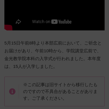
ッ
プ
し
て
ナ
ビ
ゲ
5月15日午前8時より本部広前において、ご祈念と
ー
お届けがあり、午前10時から、学院講堂広前で、
シ
ョ
金光教学院本科の入学式が行われました。本年度
ン
は、15人が入学しました。
に
※この記事は旧サイトから移行したも
のですので不具合があることがありま
す。ご了承ください。