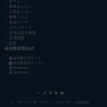
ホーム
祭典あんない
入殿あんない
輔教くらぶ
先生のへや
ダウンロード
天地は語る検索
災害関係
設定
金光教本部公式
金光教公式サイト
金光教放送センター
Instagram
Facebook
メ
ナ
イ
ビ
ン
ゲ
コ
ー
サイトマップ
プライバシーポリシー
ご利用規約
ン
シ