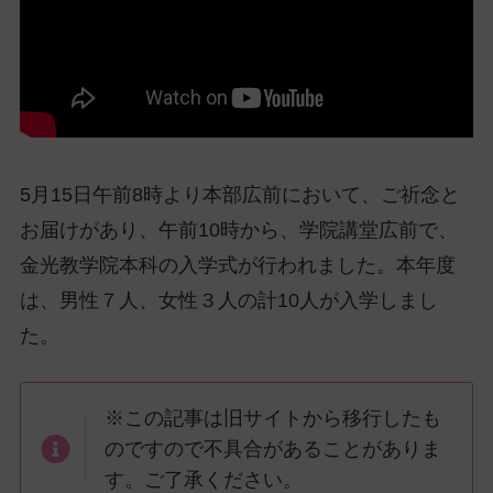
ッ
プ
し
て
ナ
ビ
ゲ
5月15日午前8時より本部広前において、ご祈念と
ー
お届けがあり、午前10時から、学院講堂広前で、
シ
ョ
金光教学院本科の入学式が行われました。本年度
ン
は、男性７人、女性３人の計10人が入学しまし
に
た。
※この記事は旧サイトから移行したも
のですので不具合があることがありま
す。ご了承ください。