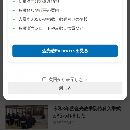
✓
信奉者向けの最新情報
7月10日 月例祭が仕えられました
✓
各種祭典や行事の案内
2026年7月10日
✓
入殿あんないや輔教、教師向けの情報
✓
各種ダウンロードやみ教え検索など
教主金光様 60歳（還暦）のお誕生
日をお迎えに
金光教Followersを見る
2026年6月28日
6月22日 月例祭が仕えられました
次回から表示しない
2026年6月22日
閉じる
令和8年度金光教学院特科入学式
が行われました
2026年6月18日