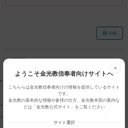
メ
ナ
印刷
イ
ビ
ン
ゲ
コ
ー
ン
シ
ニュース
動画
学院
テ
ョ
×
ン
ン
ようこそ金光教信奉者向けサイトへ
ツ
に
ト
移
こちららは金光教信奉者向けの情報を提供しているサイト
です。
ッ
動
金光教の基本的な情報や参拝の仕方、金光教本部の案内な
プ
す
【教話】「伝えられない、でも伝えたい」
どは「金光教公式サイト」をご覧ください
に
る
戻
神と人との新たな関わりへ【金光新聞】
る
サイト選択