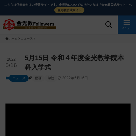
メ
ナ
こちらは信奉者向けの情報サイトです。金光教について知りたい方は「金光教公式サイト」へ
イ
ビ
金光教公式サイト
ン
ゲ
コ
ー
メニュー
ン
シ
ホーム
ニュース
テ
ョ
ン
ン
ツ
に
メ
5月15日 令和４年度金光教学院本
2022
に
移
イ
5/16
科入学式
ス
動
ン
2022年5月16日
ニュース
動画
学院
キ
す
コ
ッ
る
ン
プ
テ
ン
ツ
を
ス
キ