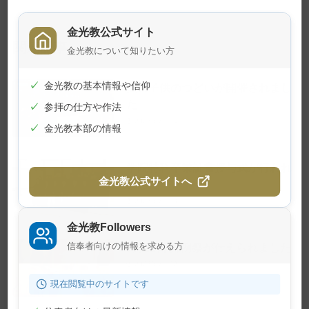
金光教公式サイト
関連記事
金光教について知りたい方
✓
金光教の基本情報や信仰
夏の子供のつどいが開催されまし
た
✓
参拝の仕方や作法
2026年7月24日
✓
金光教本部の情報
学院特科卒業証書授与式が行われ
金光教公式サイトへ
ました
2026年7月23日
金光教Followers
信奉者向けの情報を求める方
7月22日 月例祭が仕えられました
2026年7月22日
現在閲覧中のサイトです