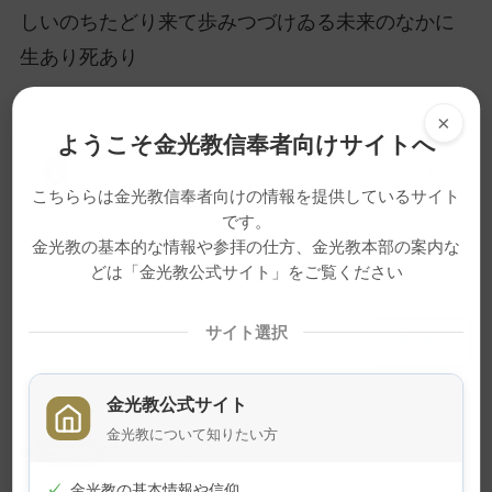
しいのちたどり来て歩みつづけゐる未来のなかに
生あり死あり
×
※この記事は旧サイトから移行したも
ようこそ金光教信奉者向けサイトへ
のですので不具合があることがありま
こちららは金光教信奉者向けの情報を提供しているサイト
す。ご了承ください。
です。
金光教の基本的な情報や参拝の仕方、金光教本部の案内な
どは「金光教公式サイト」をご覧ください
メ
ナ
サイト選択
印刷
イ
ビ
ン
ゲ
金光教公式サイト
コ
ー
金光教について知りたい方
ン
シ
ニュース
動画
四代金光様
風の姿 水の声
テ
ョ
✓
金光教の基本情報や信仰