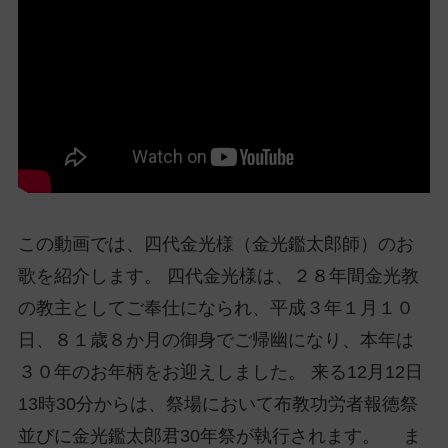
ッ
プ
し
て
ナ
ビ
ゲ
ー
シ
ョ
この動画では、四代金光様（金光鑑太郎師）のお
ン
歌を紹介します。 四代金光様は、２８年間金光教
に
の教主としてご奉仕になられ、平成３年１月１０
日、８１歳８か月の御身でご帰幽になり、本年は
３０年のお年柄をお迎えしました。 来る12月12日
13時30分からは、祭場において布教功労者報徳祭
並びに金光鑑太郎君30年祭が執行されます。 ま