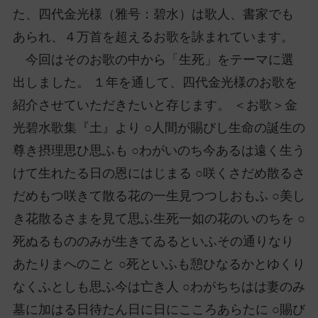
た、四代金光様（雅号：碧水）は歌人、書家でも
あられ、４万首を超えるお歌を詠まれています。
今回はそのお歌の中から「生死」をテーマに選
出しました。 １年を通して、四代金光様のお歌を
紹介させていただきたいと存じます。 ＜お歌＞金
光碧水歌集『土』より ○人間が賜びし生命の誕生の
尊き摂理思ひ思ふも ○わがいのち今あるは遠く生う
けて生れたる日の恩にはじまる ○咲くさだめ散るさ
だめもつ咲きて散る花の一生見つつしおもふ ○美し
き花散るさまを見て思ふ生死一如の花のいのちを ○
死ぬるもののみが生きてゐるといふその通りなり
あたりまへのこと ○死といふも憩ひなるかとゆくり
なくふとしも思ふ今は亡き人 ○わがちちはは妻のみ
墓に加はる日待たん日に日にこころあらたに ○賜び