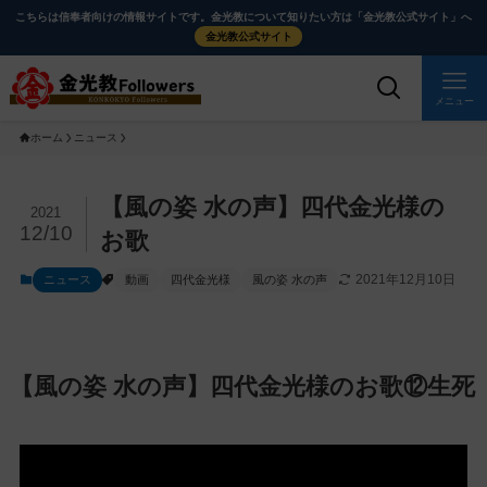
メ
ナ
こちらは信奉者向けの情報サイトです。金光教について知りたい方は「金光教公式サイト」へ
イ
ビ
金光教公式サイト
ン
ゲ
コ
ー
メニュー
ン
シ
ホーム
ニュース
テ
ョ
ン
ン
ツ
に
メ
【風の姿 水の声】四代金光様の
2021
に
移
イ
12/10
お歌
ス
動
ン
2021年12月10日
ニュース
動画
四代金光様
風の姿 水の声
キ
す
コ
ッ
る
ン
プ
テ
ン
【風の姿 水の声】四代金光様のお歌⑫生死
ツ
を
ス
キ