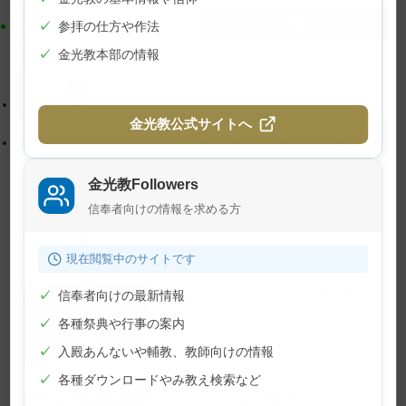
ン
ン
ツ
に
✓
参拝の仕方や作法
ト
移
✓
金光教本部の情報
ッ
動
プ
す
【各教会長へお知らせ】令和4年年頭参拝について
に
る
金光教公式サイトへ
戻
【教話】「生きる力の贈りもの」
る
金光教Followers
信奉者向けの情報を求める方
関連記事
現在閲覧中のサイトです
夏の子供のつどいが開催されまし
✓
信奉者向けの最新情報
た
✓
各種祭典や行事の案内
2026年7月24日
✓
入殿あんないや輔教、教師向けの情報
✓
各種ダウンロードやみ教え検索など
学院特科卒業証書授与式が行われ