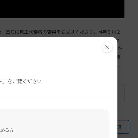
後、直ちに教主代務者の御用をお受けくださり、同年３月２
いました。以来、６期３０年の長きにわたって本教を統理さ
×
期満了を迎え、ご退任になられます。 本日１３時３０分か
御祈念をさせていただきました。その後、教務総長が、尊き
分から本部広前で心中祈念を込められ、１６時の御祈念後、
。
ト」をご覧ください
ります。ご了承ください。
印刷
求める方