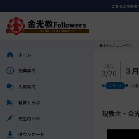
メ
ナ
こちらは信奉者
イ
ビ
ン
ゲ
コ
ー
ン
シ
テ
ョ
ホーム
ニュース
ン
ン
サ
ホーム
ツ
に
イ
メ
に
移
ド
2021
３
祭典案内
3/26
イ
ス
動
バ
ン
キ
す
ー
ニュース
お退
入殿案内
コ
ッ
る
を
ン
プ
ス
輔教くらぶ
テ
キ
ン
現教主・金
ッ
先生のへや
ツ
プ
を
し
ス
ダウンロード
て