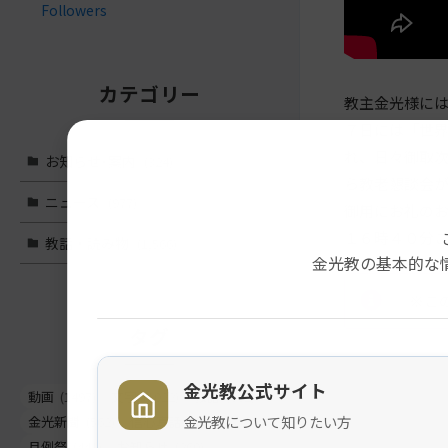
Followers
カテゴリー
教主金光様に
７日には「世
れ、日々御取
お知らせ･案内
(324)
ら教老懇談会
ニュース
(977)
御用にお礼の
１６時４０分
教話・読み物
(1,566)
金光教の基本的な
※こ
タグ
金光教公式サイト
動画
(1497)
文字
(1022)
教話
(662)
メ
ナ
金光教について知りたい方
金光新聞
(562)
信心真話
(443)
イ
ビ
月例祭
(441)
お知らせ
(260)