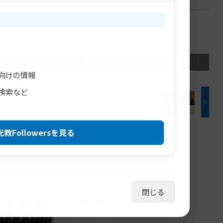
向けの情報
検索など
３月２７日教主ご就任の日
教Followersを見る
閉じる
学院特科卒業証書授与式が行われました
2026年7月23日