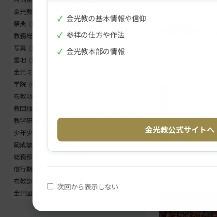
ン
ゲ
金光教報
(198)
巻頭言
(186)
コ
ー
✓
金光教の基本情報や信仰
祭典
(163)
教務総長挨拶
(155)
ン
シ
ニュース
お
✓
参拝の仕方や作法
教務総長
(144)
生神金光大神大祭
(130)
テ
ョ
写真
(130)
天地金乃神大祭
(120)
ン
ン
✓
金光教本部の情報
霊地
(105)
フラッシュナウ
(83)
ツ
に
金光ミュージックフェスタ
(68)
ト
移
学院
(64)
お出まし
(62)
ッ
動
布教功労者報徳祭
(61)
プ
す
教団独立記念祭
(58)
に
る
教学研究所所長
(56)
正月
(56)
戻
金光教公式サイトへ
少年少女全国大会
(55)
災害関連
(53)
る
岡成敏正
(50)
竹部弘
(47)
総務部長
(46)
金光教学院長
(44)
関連記事
信行期間朝の教話
(42)
お退け
(42)
布教部長
(41)
ご霊地の風景
(41)
次回から表示しない
金光図書館長
(39)