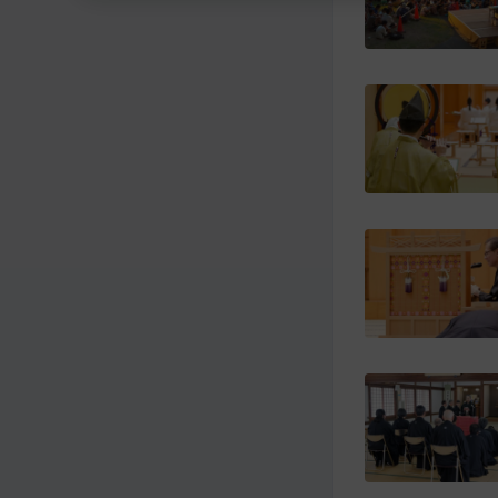
メ
ナ
イ
ビ
ン
ゲ
コ
ー
ン
シ
テ
ョ
ン
ン
ツ
ト
へ
ッ
プ
に
移
動
す
る