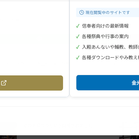
現在閲覧中のサイトです
退け
動画
✓
信奉者向けの最新情報
✓
各種祭典や行事の案内
✓
入殿あんないや輔教、教師
✓
各種ダウンロードやみ教え
天地金乃神大祭並びに教主就任奉告祭参拝について
金光
夏の子供のつどいが開催されました
2026年7月24日