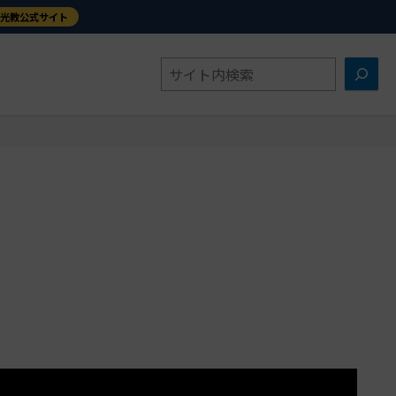
金光教公式サイト
検
索