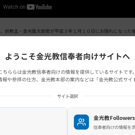
は、前教主・金光鑑太郎君が平成３年１月１０日にお隠れになった
界の平和と人類の助かり」との願いをもって、教主にお立ちくださ
次、御祈念くださいました。 そして、本日３月２６日をもって任
ようこそ金光教信奉者向けサイトへ
が行われ、１５時から、本部広前会堂において本部職員、学院生が
お届けを申し上げ、金光様からお言葉を頂きました。 １５時４０
こちららは金光教信奉者向けの情報を提供しているサイトです
ころお退けになられました。
情報や参拝の仕方、金光教本部の案内などは「金光教公式サイ
の記事は旧サイトから移行したものですので不具合があることがあ
サイト選択
金光教Followers
信奉者向けの情報を