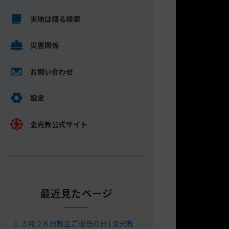
キ
メ
ッ
天地は語る検索
イ
プ
ン
し
災害関係
コ
て
ン
ナ
テ
お問い合わせ
ビ
ン
ゲ
ツ
設定
ー
へ
シ
金光教公式サイト
ョ
ン
に
最近見たページ
３月２６日教主ご退任の日 | 金光教