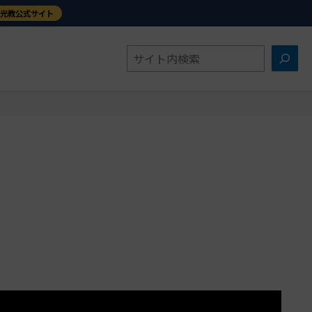
金光教公式サイト
検
索