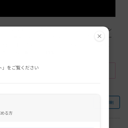
流れる自然に囲まれた環境で毎日活動しています。マーチン
×
大阪府吹奏楽コンクール金賞を受賞しました。今年のミュー
。【3分43秒】 金光ミュージックフェスタ2009は、吹奏楽、
念祭の前夜の集いとして開催しました。
。
ト」をご覧ください
ります。ご了承ください。
印刷
求める方