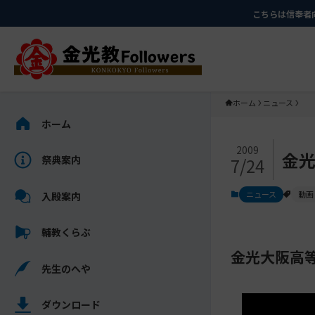
メ
ナ
こちらは信奉者
イ
ビ
ン
ゲ
コ
ー
ン
シ
テ
ョ
ホーム
ニュース
ン
ン
サ
ホーム
ツ
に
イ
メ
に
移
ド
2009
金光
祭典案内
7/24
イ
ス
動
バ
ン
キ
す
ー
ニュース
動画
入殿案内
コ
ッ
る
を
ン
プ
ス
輔教くらぶ
テ
キ
ン
金光大阪高
ッ
先生のへや
ツ
プ
を
し
ス
ダウンロード
て