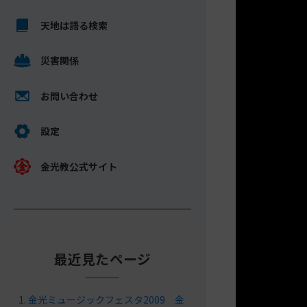
キ
メ
ッ
天地は語る検索
イ
プ
ン
し
災害関係
コ
て
ン
ナ
テ
お問い合わせ
ビ
ン
ゲ
ツ
設定
ー
へ
シ
金光教公式サイト
ョ
ン
に
最近見たページ
金光ミュージックフェスタ2009 金