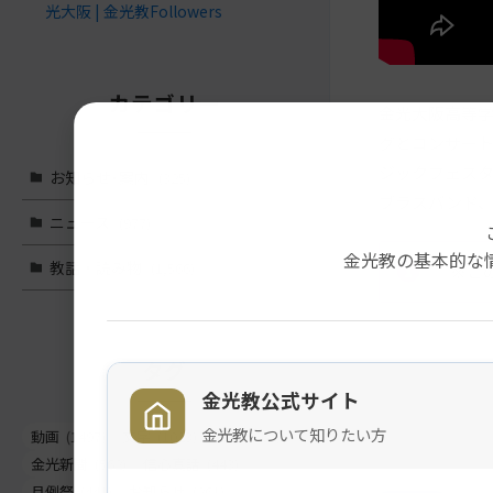
光大阪 | 金光教Followers
カテゴリー
金光大阪高等
グとコンサー
ジックフェスタは
お知らせ･案内
(325)
ブラスバンド、
ニュース
(977)
金光教の基本的な
教話・読み物
(1,566)
※こ
タグ
メ
ナ
金光教公式サイト
イ
ビ
金光教について知りたい方
ン
ゲ
動画
(1497)
文字
(1023)
教話
(662)
コ
ー
金光新聞
(562)
信心真話
(443)
ン
シ
月例祭
(441)
お知らせ
(261)