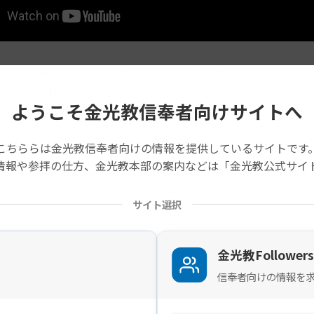
学校は、京都と大阪の境、高槻市にあり、東に天王山、南に淀川が
トの両立を目指しており、昨年は関西マーチングコンテスト金賞、
ようこそ金光教信奉者向けサイトへ
、Let’s Dance! みんなで踊って楽しんだ様子をご覧ください
コーラスの7団体によるジョイントコンサートとして、教団独立記
こちららは金光教信奉者向けの情報を提供しているサイトです
情報や参拝の仕方、金光教本部の案内などは「金光教公式サイ
の記事は旧サイトから移行したものですので不具合があることがあ
サイト選択
金光教Followers
信奉者向けの情報を