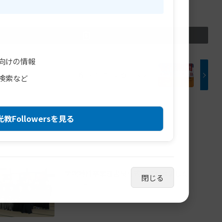
向けの情報
立教150年信行期間 ポスター
検索など
教Followersを見る
学院特科卒業証書授与式が行われました
閉じる
2026年7月23日