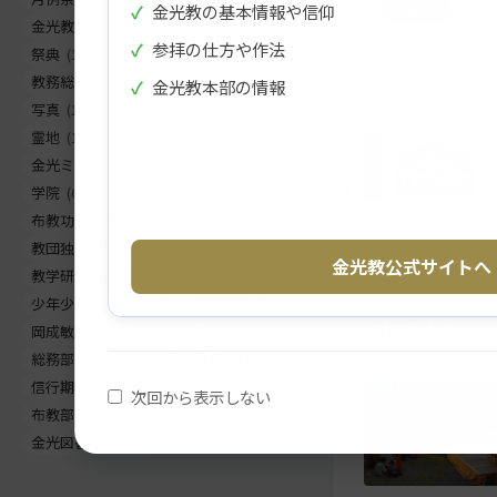
✓
金光教の基本情報や信仰
ニュース
動
テ
ョ
金光教報
(198)
巻頭言
(186)
✓
参拝の仕方や作法
ン
ン
祭典
(163)
教務総長挨拶
(155)
ツ
に
教務総長
(144)
生神金光大神大祭
(130)
✓
金光教本部の情報
ト
移
写真
(130)
天地金乃神大祭
(120)
ッ
動
霊地
(105)
フラッシュナウ
(83)
プ
す
金光ミュージックフェスタ
(68)
に
る
学院
(64)
お出まし
(62)
戻
布教功労者報徳祭
(61)
る
教団独立記念祭
(58)
金光教公式サイトへ
教学研究所所長
(56)
正月
(56)
少年少女全国大会
(55)
災害関連
(54)
関連記事
岡成敏正
(50)
竹部弘
(47)
総務部長
(46)
金光教学院長
(44)
信行期間朝の教話
(42)
お退け
(42)
次回から表示しない
布教部長
(41)
ご霊地の風景
(41)
金光図書館長
(39)