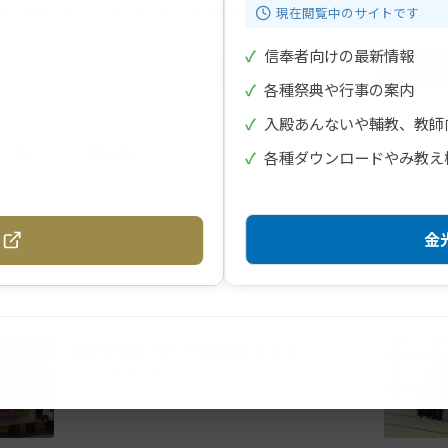
画
金光ミュージックフェスタ
金光大阪
現在閲覧中のサイトです
✓
信奉者向けの最新情報
✓
各種祭典や行事の案内
✓
入殿あんないや輔教、教師
この道のおかげ海外各地に
✓
各種ダウンロードやみ教え
金光
夏の子供のつどいが開催されました
2026年7月24日