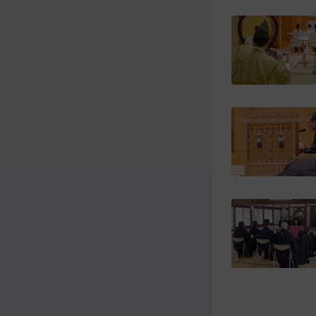
メ
ナ
イ
ビ
ン
ゲ
コ
ー
ン
シ
テ
ョ
ン
ン
ツ
ト
へ
ッ
プ
に
移
動
す
る