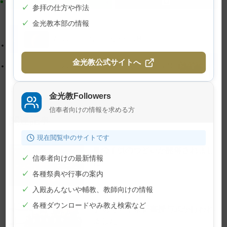
✓
参拝の仕方や作法
ト
移
✓
金光教本部の情報
ッ
動
プ
す
7月22日 ご霊地・金光から見た日食
に
る
金光教公式サイトへ
戻
第23回定期コンサート 金光混声合唱団
る
金光教Followers
信奉者向けの情報を求める方
関連記事
現在閲覧中のサイトです
夏の子供のつどいが開催されまし
✓
信奉者向けの最新情報
た
✓
各種祭典や行事の案内
2026年7月24日
✓
入殿あんないや輔教、教師向けの情報
✓
各種ダウンロードやみ教え検索など
学院特科卒業証書授与式が行われ
ました