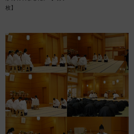
ッ
枚】
プ
し
て
ナ
ビ
ゲ
ー
シ
ョ
ン
に