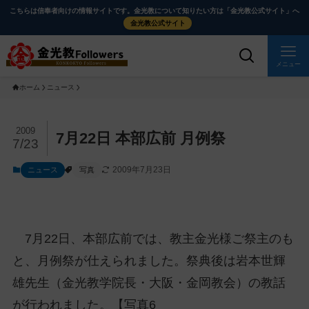
メ
ナ
こちらは信奉者向けの情報サイトです。金光教について知りたい方は「金光教公式サイト」へ
イ
ビ
金光教公式サイト
ン
ゲ
コ
ー
メニュー
ン
シ
ホーム
ニュース
テ
ョ
ン
ン
ツ
に
メ
2009
7月22日 本部広前 月例祭
7/23
に
移
イ
ス
動
ン
2009年7月23日
ニュース
写真
キ
す
コ
ッ
る
ン
プ
テ
ン
7月22日、本部広前では、教主金光様ご祭主のも
ツ
と、月例祭が仕えられました。祭典後は岩本世輝
を
雄先生（金光教学院長・大阪・金岡教会）の教話
ス
キ
が行われました。【写真6