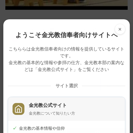
×
※この記事は旧サイトから移行したも
ようこそ金光教信奉者向けサイトへ
のですので不具合があることがありま
す。ご了承ください。
こちららは金光教信奉者向けの情報を提供しているサイト
です。
金光教の基本的な情報や参拝の仕方、金光教本部の案内な
どは「金光教公式サイト」をご覧ください
メ
ナ
印刷
サイト選択
イ
ビ
ン
ゲ
コ
ー
金光教公式サイト
ン
シ
金光教について知りたい方
ニュース
写真
テ
ョ
ン
ン
✓
金光教の基本情報や信仰
ツ
に