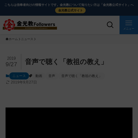
メ
ナ
こちらは信奉者向けの情報サイトです。金光教について知りたい方は「金光教公式サイト」へ
イ
ビ
金光教公式サイト
ン
ゲ
コ
ー
メニュー
ン
シ
ホーム
ニュース
テ
ョ
ン
ン
ツ
に
メ
2019
音声で聴く「教祖の教え」
9/27
に
移
イ
ス
動
ン
ニュース
動画
音声
音声で聴く「教祖の教え」
キ
す
コ
2019年9月27日
ッ
る
ン
プ
テ
ン
ツ
を
ス
キ