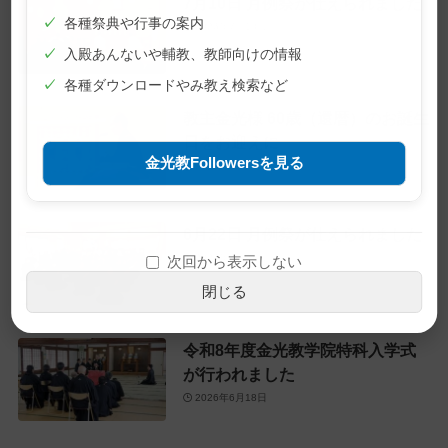
7月10日 月例祭が仕えられました
✓
各種祭典や行事の案内
2026年7月10日
✓
入殿あんないや輔教、教師向けの情報
✓
各種ダウンロードやみ教え検索など
教主金光様 60歳（還暦）のお誕生
日をお迎えに
金光教Followersを見る
2026年6月28日
6月22日 月例祭が仕えられました
2026年6月22日
次回から表示しない
閉じる
令和8年度金光教学院特科入学式
が行われました
2026年6月18日