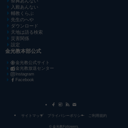
祭典あんない
入殿あんない
輔教くらぶ
先生のへや
ダウンロード
天地は語る検索
災害関係
設定
金光教本部公式
金光教公式サイト
金光教放送センター
Instagram
Facebook
メ
ナ
イ
ビ
ン
ゲ
コ
ー
サイトマップ
プライバシーポリシー
ご利用規約
ン
シ
テ
ョ
©
金光教Followers.