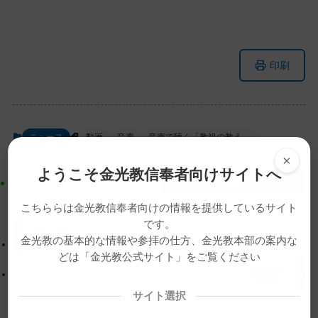
メ
ナ
印刷
イ
ビ
ン
ゲ
コ
ー
ン
シ
ニュース
動画
音声
音声で聴く「教祖の教え」
テ
ョ
×
ン
ン
ようこそ金光教信奉者向けサイトへ
ツ
に
ト
移
こちららは金光教信奉者向けの情報を提供しているサイト
ッ
動
です。
プ
す
【教務総長挨拶】「神様の御物（おんもの）」
金光教の基本的な情報や参拝の仕方、金光教本部の案内な
に
る
どは「金光教公式サイト」をご覧ください
戻
9月28日 教主金光様お退けお見送り
る
サイト選択