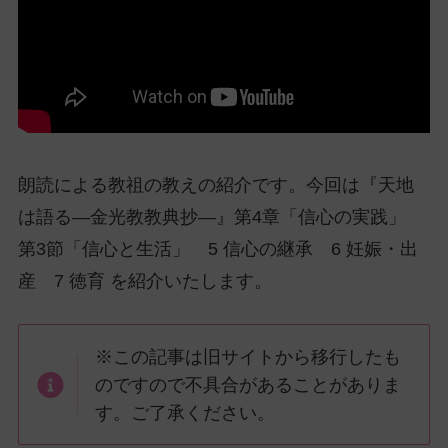
ッ
プ
し
て
ナ
ビ
ゲ
朗読による教祖の教えの紹介です。今回は『天地
ー
シ
は語る―金光教教典抄―』第4章「信心の実践」
ョ
第3節「信心と生活」 5 信心の継承 6 妊娠・出
ン
産 7 徳育 を紹介いたします。
に
※この記事は旧サイトから移行したも
のですので不具合があることがありま
す。ご了承ください。