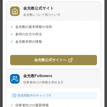
金光教公式サイト
関連記事
金光教について知りたい方
夏の子供のつどいが開催されまし
✓
金光教の基本情報や信仰
た
✓
参拝の仕方や作法
2026年7月24日
✓
金光教本部の情報
学院特科卒業証書授与式が行われ
ました
金光教公式サイトへ
2026年7月23日
金光教Followers
7月22日 月例祭が仕えられました
信奉者向けの情報を求める方
2026年7月22日
現在閲覧中のサイトです
✓
信奉者向けの最新情報