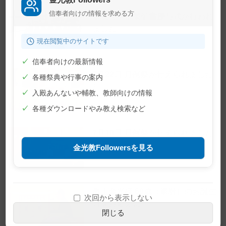
信奉者向けの情報を求める方
学院特科卒業証書授与式が行われ
ました
現在閲覧中のサイトです
2026年7月23日
✓
信奉者向けの最新情報
7月22日 月例祭が仕えられました
✓
各種祭典や行事の案内
2026年7月22日
✓
入殿あんないや輔教、教師向けの情報
✓
各種ダウンロードやみ教え検索など
7月10日 月例祭が仕えられました
2026年7月10日
金光教Followersを見る
教主金光様 60歳（還暦）のお誕生
次回から表示しない
日をお迎えに
閉じる
2026年6月28日