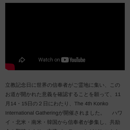
ッ
プ
し
て
ナ
ビ
ゲ
ー
シ
ョ
ン
に
立教記念日に世界の信奉者がご霊地に集い、この
お道が開かれた意義を確認することを願って、11
月14・15日の２日にわたり、The 4th Konko
International Gatheringが開催されました。 ハワ
イ・北米・南米・韓国から信奉者が参集し、共励