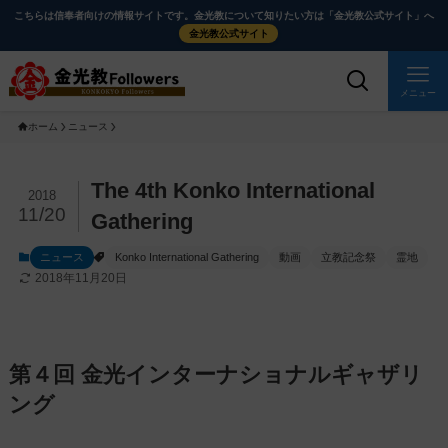
メ
ナ
こちらは信奉者向けの情報サイトです。金光教について知りたい方は「金光教公式サイト」へ
イ
ビ
金光教公式サイト
ン
ゲ
コ
ー
メニュー
ン
シ
ホーム
ニュース
テ
ョ
ン
ン
ツ
に
メ
The 4th Konko International
2018
に
移
イ
11/20
Gathering
ス
動
ン
ニュース
Konko International Gathering
動画
立教記念祭
霊地
キ
す
コ
2018年11月20日
ッ
る
ン
プ
テ
ン
ツ
第４回 金光インターナショナルギャザリ
を
ング
ス
キ