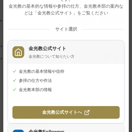
Konko International Gathering
動画
立教記念祭
霊地
ン
ン
金光教の基本的な情報や参拝の仕方、金光教本部の案内な
ツ
に
どは「金光教公式サイト」をご覧ください
ト
移
ッ
動
サイト選択
プ
す
に
る
【教務総長挨拶】「天地金乃神を助けてくれ」
金光教公式サイト
戻
金光教について知りたい方
る
【教話】「神の眼」
✓
金光教の基本情報や信仰
✓
参拝の仕方や作法
関連記事
✓
金光教本部の情報
夏の子供のつどいが開催されまし
金光教公式サイトへ
た
2026年7月24日
金光教Followers