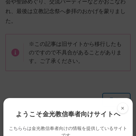
会や聖跡めぐり、交流パーティーなどがおこなわ
れ、最後は立教記念祭へ参拝のおかげを蒙りまし
た。
※この記事は旧サイトから移行したも
のですので不具合があることがありま
す。ご了承ください。
メ
ナ
印刷
イ
ビ
×
ン
ゲ
ようこそ金光教信奉者向けサイトへ
コ
ー
ン
シ
こちららは金光教信奉者向けの情報を提供しているサイト
ニュース
テ
ョ
です。