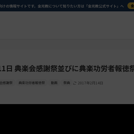
向けの情報サイトです。金光教について知りたい方は「金光教公式サイト」へ
11日 典楽会感謝祭並びに典楽功労者報徳
会感謝祭
典楽功労者報徳祭
動画
祭典
2017年2月14日