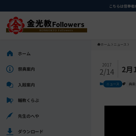
メ
ナ
こちらは信奉者
イ
ビ
ン
ゲ
コ
ー
ン
シ
テ
ョ
ホーム
ニュース
ン
ン
サ
ホーム
ツ
に
イ
メ
に
移
ド
2017
2月
祭典案内
2/14
イ
ス
動
バ
ン
キ
す
ー
ニュース
典楽
入殿案内
コ
ッ
る
を
ン
プ
ス
輔教くらぶ
テ
キ
ン
ッ
先生のへや
ツ
プ
を
し
ス
ダウンロード
て