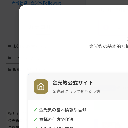
者報徳祭 | 金光教Followers
2月11日17
カテゴリー
※こ
金光教の基本的な
お知らせ･案内
(324)
メ
ナ
ニュース
(977)
イ
ビ
教話・読み物
(1,566)
ン
ゲ
コ
ー
金光教公式サイト
ン
シ
ニュース
典
金光教について知りたい方
テ
ョ
タグ
ン
ン
ツ
に
✓
金光教の基本情報や信仰
ト
移
動画
(1497)
文字
(1022)
教話
(662)
✓
参拝の仕方や作法
ッ
動
金光新聞
(562)
信心真話
(443)
プ
す
月例祭
(441)
お知らせ
(260)