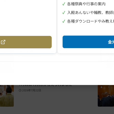
【教話】「親の恩・神の大恩」
✓
各種祭典や行事の案内
✓
入殿あんないや輔教、教師
✓
各種ダウンロードやみ教え
金光
夏の子供のつどいが開催されました
2026年7月24日
7月22日 月例祭が仕えられました
2026年7月22日