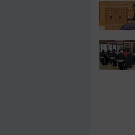
メ
ナ
イ
ビ
ン
ゲ
コ
ー
ン
シ
テ
ョ
ン
ン
ツ
ト
へ
ッ
プ
に
移
動
す
る