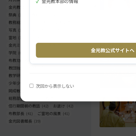
✓
金光教本部の情報
に
る
金光教報
(198)
巻頭言
(186)
戻
祭典
(163)
教務総長挨拶
(155)
る
教務総長
(144)
生神金光大神大祭
(130)
写真
(130)
天地金乃神大祭
(120)
霊地
(105)
フラッシュナウ
(83)
関連記事
金光ミュージックフェスタ
(68)
金光教公式サイトへ
学院
(64)
お出まし
(62)
布教功労者報徳祭
(61)
教団独立記念祭
(58)
教学研究所所長
(56)
正月
(56)
少年少女全国大会
(55)
災害関連
(53)
次回から表示しない
岡成敏正
(50)
竹部弘
(47)
総務部長
(46)
金光教学院長
(44)
信行期間朝の教話
(42)
お退け
(42)
布教部長
(41)
ご霊地の風景
(41)
金光図書館長
(39)