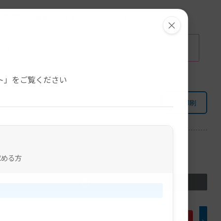
感謝祭並びに典楽功労者報徳祭が仕えられました。
×
ります。ご了承ください。
。
ト」をご覧ください
印刷
求める方