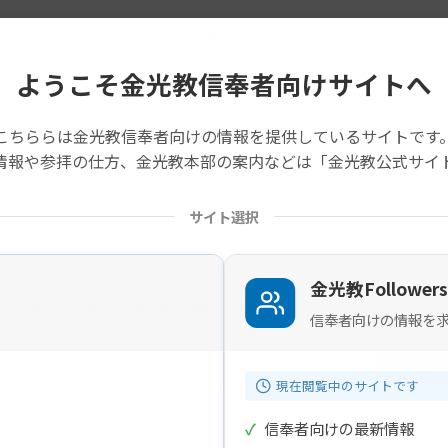
時より、修徳殿講堂において、山下輝信財務部長祭主のもと、典楽会
ようこそ金光教信奉者向けサイトへ
の記事は旧サイトから移行したものですので不具合があることがあ
こちららは金光教信奉者向けの情報を提供しているサイトです
情報や参拝の仕方、金光教本部の案内などは「金光教公式サイ
サイト選択
金光教Followers
楽会感謝祭
典楽功労者報徳祭
動画
祭典
信奉者向けの情報を
現在閲覧中のサイトです
✓
信奉者向けの最新情報