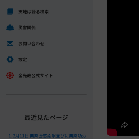
キ
メ
ッ
天地は語る検索
イ
プ
ン
し
災害関係
コ
て
ン
ナ
テ
お問い合わせ
ビ
ン
ゲ
ツ
設定
ー
へ
シ
金光教公式サイト
ョ
ン
に
最近見たページ
2月11日 典楽会感謝祭並びに典楽功労