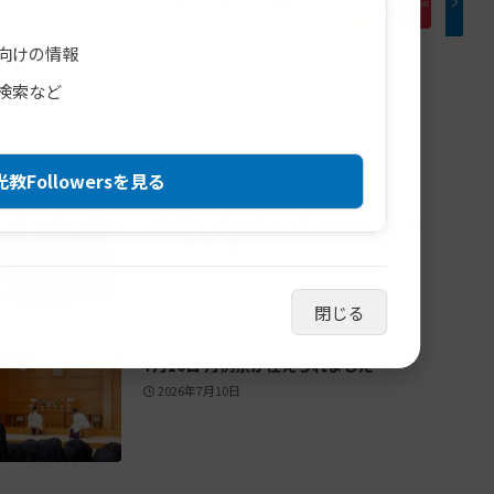
音声で聴く「教祖の教え」
向けの情報
検索など
教Followersを見る
学院特科卒業証書授与式が行われました
2026年7月23日
閉じる
7月10日 月例祭が仕えられました
2026年7月10日