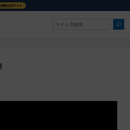
金光教公式サイト
検
索
祭