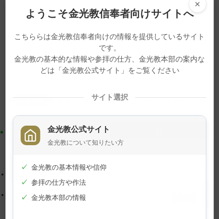
×
ようこそ金光教信奉者向けサイトへ
こちららは金光教信奉者向けの情報を提供しているサイト
メ
ナ
です。
印刷
イ
ビ
金光教の基本的な情報や参拝の仕方、金光教本部の案内な
ン
ゲ
どは「金光教公式サイト」をご覧ください
コ
ー
ン
シ
サイト選択
ニュース
動画
金光ミュージックフェスタ
金光学園
テ
ョ
ン
ン
金光教公式サイト
ツ
に
ト
移
金光教について知りたい方
ッ
動
【金光ミュージックフェスタ】金光大阪中学高等学校
プ
す
✓
金光教の基本情報や信仰
吹奏楽部
に
る
✓
参拝の仕方や作法
戻
【金光ミュージックフェスタ】合同演奏「ソーラン」
✓
金光教本部の情報
る