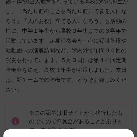
徳・体”の全人教育を行っている本校の特色を生か
し、『当たり前のことを当たり前にできる人にな
ろう』『人のお役に立てる人になろう』を活動の
柱に、中学１年生から高校３年生までの６学年で
活動しています。定期演奏会を中心に福祉施設や
幼稚園への演奏訪問など、学内外で年間３０回の
演奏を行っています。５月３日には第４４回定期
演奏会を終え、高校３年生が引退しました。本日
は、新チームでの演奏です。どうぞお楽しみくだ
さい」
※この記事は旧サイトから移行したも
のですので不具合があることがありま
す。ご了承ください。