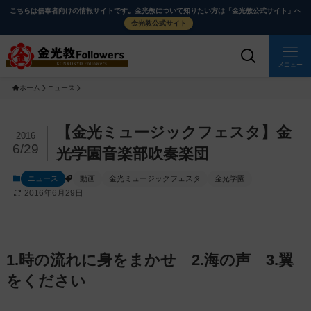
メ
ナ
こちらは信奉者向けの情報サイトです。金光教について知りたい方は「金光教公式サイト」へ
イ
ビ
金光教公式サイト
ン
ゲ
コ
ー
メニュー
ン
シ
ホーム
ニュース
テ
ョ
ン
ン
ツ
に
メ
【金光ミュージックフェスタ】金
2016
に
移
イ
6/29
光学園音楽部吹奏楽団
ス
動
ン
ニュース
動画
金光ミュージックフェスタ
金光学園
キ
す
コ
2016年6月29日
ッ
る
ン
プ
テ
ン
ツ
1.時の流れに身をまかせ 2.海の声 3.翼
を
をください
ス
キ