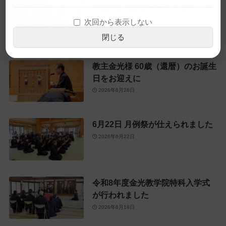
7月10日 月例祭が仕えられました
2026年7月10日
次回から表示しない
閉じる
教主金光様 60歳（還暦）のお誕生
日をお迎えに
2026年6月28日
6月22日 月例祭が仕えられました
2026年6月22日
令和8年度金光教学院特科入学式
が行われました
2026年6月18日