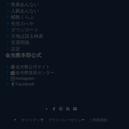
祭典あんない
入殿あんない
輔教くらぶ
先生のへや
ダウンロード
天地は語る検索
災害関係
設定
金光教本部公式
金光教公式サイト
金光教放送センター
Instagram
Facebook
メ
ナ
イ
ビ
ン
ゲ
コ
ー
サイトマップ
プライバシーポリシー
ご利用規約
ン
シ