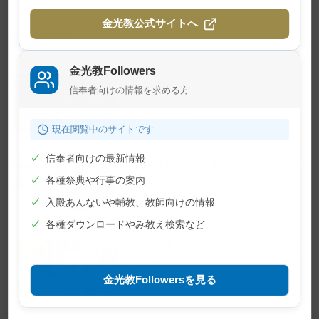
金光教公式サイトへ
関連記事
金光教Followers
夏の子供のつどいが開催されまし
信奉者向けの情報を求める方
た
2026年7月24日
現在閲覧中のサイトです
✓
信奉者向けの最新情報
学院特科卒業証書授与式が行われ
✓
各種祭典や行事の案内
ました
2026年7月23日
✓
入殿あんないや輔教、教師向けの情報
✓
各種ダウンロードやみ教え検索など
7月22日 月例祭が仕えられました
2026年7月22日
金光教Followersを見る