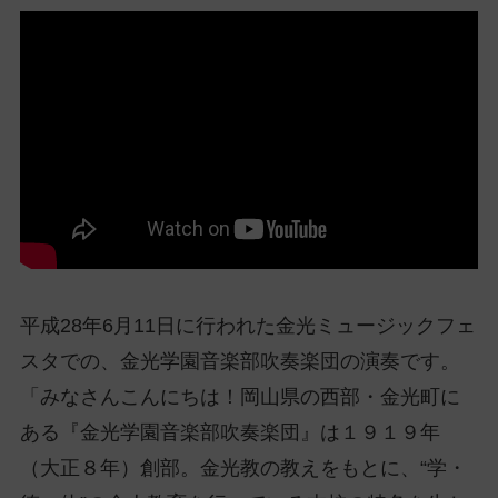
ッ
プ
し
て
ナ
ビ
ゲ
ー
シ
ョ
ン
に
平成28年6月11日に行われた金光ミュージックフェ
スタでの、金光学園音楽部吹奏楽団の演奏です。
「みなさんこんにちは！岡山県の西部・金光町に
ある『金光学園音楽部吹奏楽団』は１９１９年
（大正８年）創部。金光教の教えをもとに、“学・