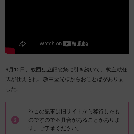
ッ
プ
し
て
ナ
ビ
ゲ
ー
シ
6月12日、教団独立記念祭に引き続いて、教主就任
ョ
ン
式が仕えられ、教主金光様からおことばがありま
に
した。
※この記事は旧サイトから移行したも
のですので不具合があることがありま
す。ご了承ください。