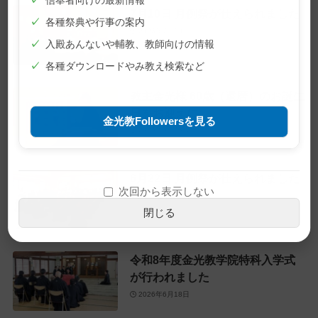
✓
信奉者向けの最新情報
7月10日 月例祭が仕えられました
✓
各種祭典や行事の案内
2026年7月10日
✓
入殿あんないや輔教、教師向けの情報
✓
各種ダウンロードやみ教え検索など
教主金光様 60歳（還暦）のお誕生
日をお迎えに
金光教Followersを見る
2026年6月28日
6月22日 月例祭が仕えられました
次回から表示しない
2026年6月22日
閉じる
令和8年度金光教学院特科入学式
が行われました
2026年6月18日