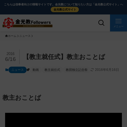
メ
ナ
こちらは信奉者向けの情報サイトです。金光教について知りたい方は「金光教公式サイト」へ
イ
ビ
金光教公式サイト
ン
ゲ
コ
ー
メニュー
ン
シ
ホーム
ニュース
テ
ョ
ン
ン
ツ
に
メ
2016
【教主就任式】教主おことば
6/16
に
移
イ
ス
動
ン
2016年6月16日
ニュース
動画
教主就任式
教団独立記念祭
キ
す
コ
ッ
る
ン
プ
テ
ン
教主おことば
ツ
を
ス
キ