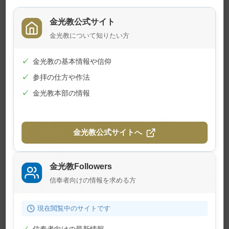
金光教公式サイト
関連記事
金光教について知りたい方
夏の子供のつどいが開催されまし
✓
金光教の基本情報や信仰
た
✓
参拝の仕方や作法
2026年7月24日
✓
金光教本部の情報
学院特科卒業証書授与式が行われ
ました
金光教公式サイトへ
2026年7月23日
金光教Followers
7月22日 月例祭が仕えられました
信奉者向けの情報を求める方
2026年7月22日
現在閲覧中のサイトです