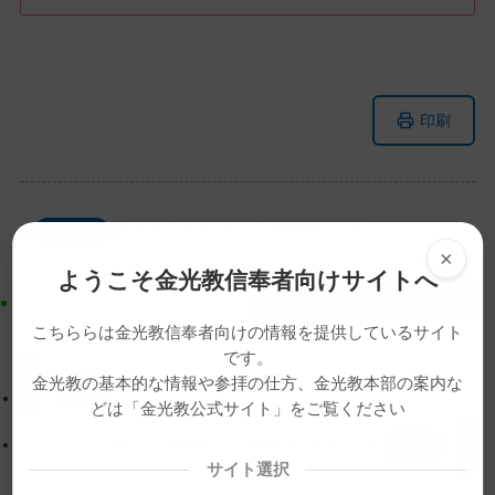
メ
ナ
印刷
イ
ビ
ン
ゲ
コ
ー
ン
シ
ニュース
動画
教主就任式
教団独立記念祭
テ
ョ
×
ン
ン
ようこそ金光教信奉者向けサイトへ
ツ
に
ト
移
こちららは金光教信奉者向けの情報を提供しているサイト
ッ
動
です。
プ
す
金光教の基本的な情報や参拝の仕方、金光教本部の案内な
6月15日 平成28年度 金光教学院特科入学式
どは「金光教公式サイト」をご覧ください
に
る
戻
6月12日 教団独立記念祭並びに教主就任式
る
サイト選択