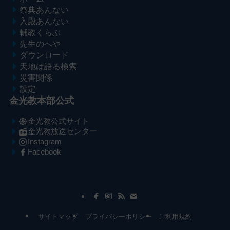
祭典あんない
入殿あんない
輔教くらぶ
先生のへや
ダウンロード
天地は語る検索
災害関係
設定
金光教本部公式
金光教公式サイト
金光教放送センター
Instagram
Facebook
メ
ナ
イ
ビ
ン
ゲ
コ
ー
サイトマップ
プライバシーポリシー
ご利用規約
ン
シ