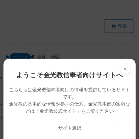
メ
ナ
印刷
イ
ビ
ン
ゲ
コ
ー
ン
シ
ニュース
動画
学院
テ
ョ
×
ン
ン
ようこそ金光教信奉者向けサイトへ
ツ
に
ト
移
こちららは金光教信奉者向けの情報を提供しているサイト
ッ
動
です。
プ
す
【教話】5月10日 月例祭祭典後の教話
金光教の基本的な情報や参拝の仕方、金光教本部の案内な
に
る
どは「金光教公式サイト」をご覧ください
戻
5月15日 平成28年度 金光教学院本科入学式
る
サイト選択