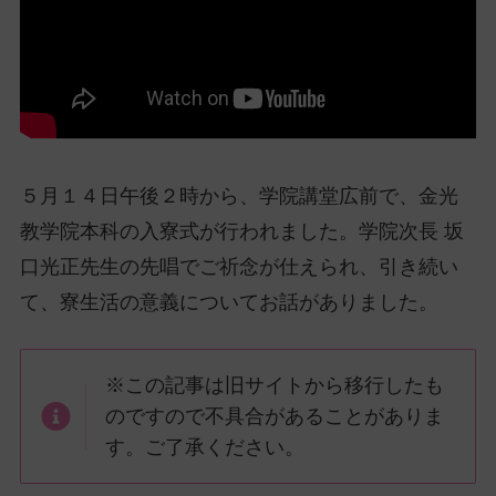
ッ
プ
し
て
ナ
ビ
ゲ
５月１４日午後２時から、学院講堂広前で、金光
ー
教学院本科の入寮式が行われました。学院次長 坂
シ
ョ
口光正先生の先唱でご祈念が仕えられ、引き続い
ン
て、寮生活の意義についてお話がありました。
に
※この記事は旧サイトから移行したも
のですので不具合があることがありま
す。ご了承ください。