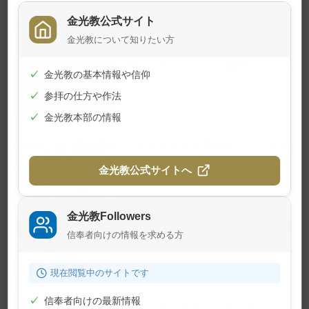
金光教公式サイト
関連記事
金光教について知りたい方
夏の子供のつどいが開催されまし
✓
金光教の基本情報や信仰
た
✓
参拝の仕方や作法
2026年7月24日
✓
金光教本部の情報
学院特科卒業証書授与式が行われ
ました
金光教公式サイトへ
2026年7月23日
金光教Followers
7月22日 月例祭が仕えられました
信奉者向けの情報を求める方
2026年7月22日
現在閲覧中のサイトです
✓
信奉者向けの最新情報
7月10日 月例祭が仕えられました