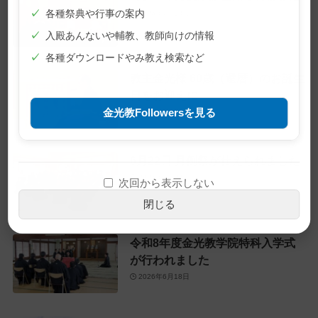
✓
各種祭典や行事の案内
2026年7月10日
✓
入殿あんないや輔教、教師向けの情報
✓
各種ダウンロードやみ教え検索など
教主金光様 60歳（還暦）のお誕生
日をお迎えに
金光教Followersを見る
2026年6月28日
6月22日 月例祭が仕えられました
2026年6月22日
次回から表示しない
閉じる
令和8年度金光教学院特科入学式
が行われました
2026年6月18日