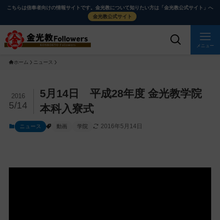
メ
ナ
こちらは信奉者向けの情報サイトです。金光教について知りたい方は「金光教公式サイト」へ
イ
ビ
金光教公式サイト
ン
ゲ
コ
ー
メニュー
ン
シ
ホーム
ニュース
テ
ョ
ン
ン
ツ
に
メ
5月14日 平成28年度 金光教学院
2016
に
移
イ
5/14
本科入寮式
ス
動
ン
2016年5月14日
ニュース
動画
学院
キ
す
コ
ッ
る
ン
プ
テ
ン
ツ
を
ス
キ