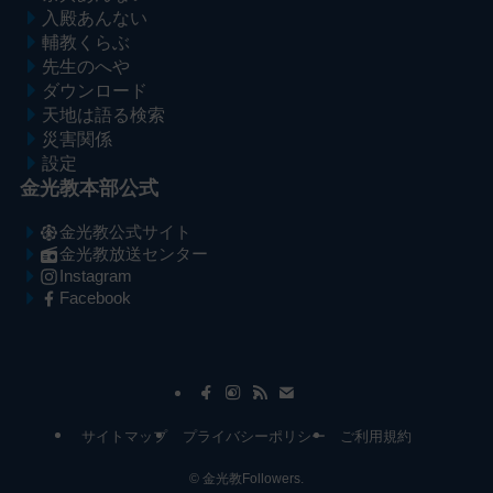
入殿あんない
輔教くらぶ
先生のへや
ダウンロード
天地は語る検索
災害関係
設定
金光教本部公式
金光教公式サイト
金光教放送センター
Instagram
Facebook
メ
ナ
イ
ビ
ン
ゲ
コ
ー
サイトマップ
プライバシーポリシー
ご利用規約
ン
シ
テ
ョ
©
金光教Followers.