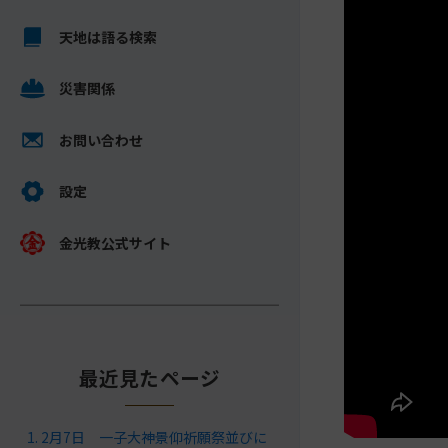
キ
メ
ッ
天地は語る検索
イ
プ
ン
し
災害関係
コ
て
ン
ナ
テ
お問い合わせ
ビ
ン
ゲ
ツ
設定
ー
へ
シ
金光教公式サイト
ョ
ン
に
最近見たページ
2月7日 一子大神景仰祈願祭並びに