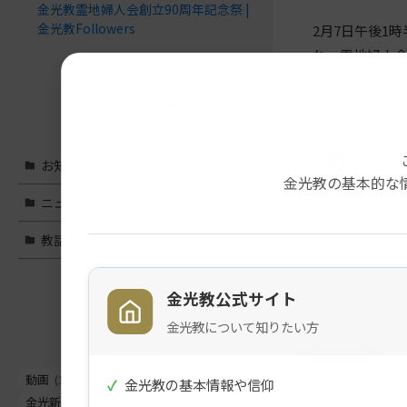
金光教霊地婦人会創立90周年記念祭 |
金光教Followers
2月7日午後1
れ、霊地婦人
お徳を頂くこと
カテゴリー
て、吉備舞「桜
※こ
お知らせ･案内
(325)
金光教の基本的な
ニュース
(977)
教話・読み物
(1,566)
メ
ナ
イ
ビ
ン
ゲ
金光教公式サイト
コ
ー
タグ
金光教について知りたい方
ン
シ
ニュース
一
テ
ョ
動画
(1497)
文字
(1023)
教話
(662)
✓
金光教の基本情報や信仰
ン
ン
金光新聞
(562)
信心真話
(443)