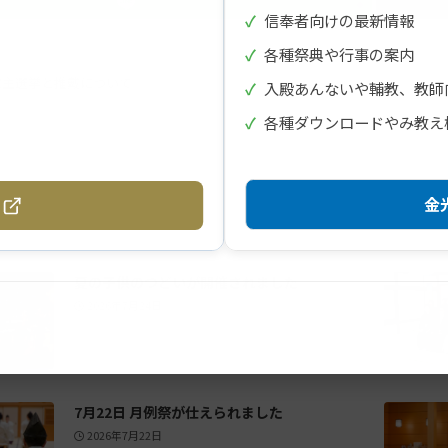
✓
信奉者向けの最新情報
✓
各種祭典や行事の案内
教主選挙と推戴について
✓
入殿あんないや輔教、教師
✓
各種ダウンロードやみ教え
金光
夏の子供のつどいが開催されました
2026年7月24日
7月22日 月例祭が仕えられました
2026年7月22日