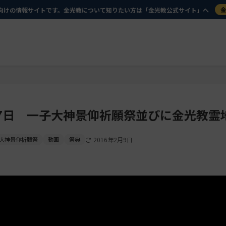
向けの情報サイトです。金光教について知りたい方は「金光教公式サイト」へ
7日 一子大神景仰祈願祭並びに金光教霊
大神景仰祈願祭
動画
祭典
2016年2月9日