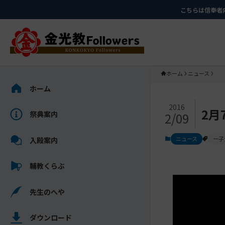
メ
ナ
こちらは信奉者
イ
ビ
ン
ゲ
コ
ー
ン
シ
テ
ョ
ホーム
ニュース
ン
ン
サ
ホーム
ツ
に
イ
メ
に
移
ド
2016
2月
祭典案内
2/09
イ
ス
動
バ
ン
キ
す
ー
ニュース
一子
入殿案内
コ
ッ
る
を
ン
プ
ス
輔教くらぶ
テ
キ
ン
ッ
先生のへや
ツ
プ
を
し
ス
ダウンロード
て