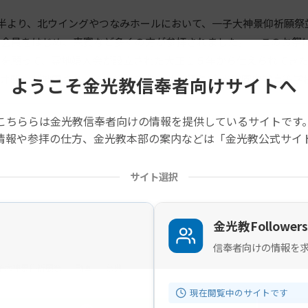
時半より、北ウイングやつなみホールにおいて、一子大神景仰祈願祭
会会員をはじめ、来賓など多くの方が参拝されました。 このお祭
を願って、霊地婦人会が設立された大正１５年から仕えられてきた
井駅」が披露され、その後の式典では、祭主(金光学園中学高等学校長
ようこそ金光教信奉者向けサイトへ
こちららは金光教信奉者向けの情報を提供しているサイトです
の記事は旧サイトから移行したものですので不具合があることがあ
情報や参拝の仕方、金光教本部の案内などは「金光教公式サイ
サイト選択
金光教Followers
信奉者向けの情報を
子大神景仰祈願祭
動画
祭典
現在閲覧中のサイトです