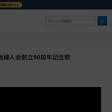
金光教公式サイト
検
索
地婦人会創立90周年記念祭