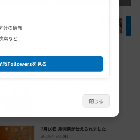
【教話】2月10日 月例祭祭典後の教話
向けの情報
検索など
教Followersを見る
学院特科卒業証書授与式が行われました
2026年7月23日
閉じる
7月10日 月例祭が仕えられました
2026年7月10日