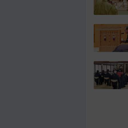
メ
ナ
イ
ビ
ン
ゲ
コ
ー
ン
シ
テ
ョ
ン
ン
ツ
ト
へ
ッ
プ
に
移
動
す
る