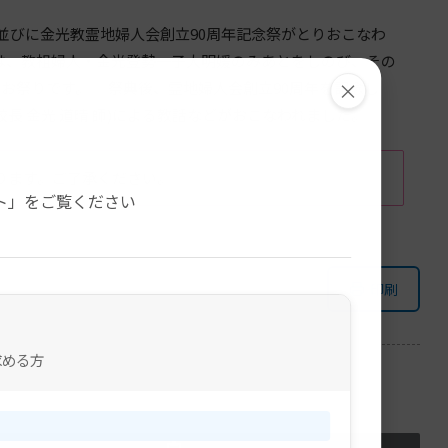
並びに金光教霊地婦人会創立90周年記念祭がとりおこなわ
は、教祖婦人・金光登勢一子大明媛のみあとをしのび、その
×
お祭りです。 祭典後、霊地婦人会創立90周年を記念し
 金光 道晴 師)による教話などがおこなわれました。
。
ります。ご了承ください。
ト」をご覧ください
印刷
求める方