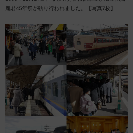
ッ
胤君45年祭が執り行われました。【写真7枚】
プ
し
て
ナ
ビ
ゲ
ー
シ
ョ
ン
に