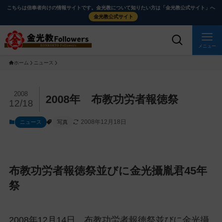
メ
ナ
こちらは信奉者向けの情報サイトです。金光教について知りたい方は「金光教公式サイト」へ
イ
ビ
金光教公式サイト
ン
ゲ
コ
ー
メニュー
ン
シ
ホーム
ニュース
テ
ョ
ン
ン
ツ
に
メ
2008
2008年 布教功労者報徳祭
12/18
に
移
イ
ス
動
ン
2008年12月18日
ニュース
写真
キ
す
コ
ッ
る
ン
プ
テ
ン
布教功労者報徳祭並びに金光攝胤君45年
ツ
祭
を
ス
キ
2008年12月14日、布教功労者報徳祭並びに金光攝