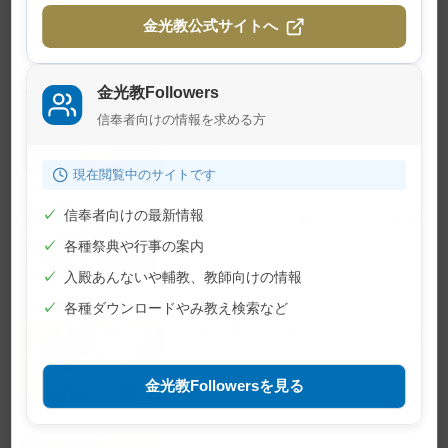
金光教公式サイトへ
関連記事
金光教Followers
夏の子供のつどいが開催されまし
信奉者向けの情報を求める方
た
2026年7月24日
現在閲覧中のサイトです
✓
信奉者向けの最新情報
学院特科卒業証書授与式が行われ
ました
✓
各種祭典や行事の案内
2026年7月23日
✓
入殿あんないや輔教、教師向けの情報
✓
各種ダウンロードやみ教え検索など
7月22日 月例祭が仕えられました
2026年7月22日
金光教Followersを見る