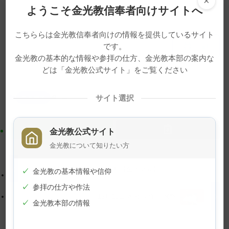
×
ようこそ金光教信奉者向けサイトへ
こちららは金光教信奉者向けの情報を提供しているサイト
メ
ナ
印刷
です。
イ
ビ
金光教の基本的な情報や参拝の仕方、金光教本部の案内な
ン
ゲ
どは「金光教公式サイト」をご覧ください
コ
ー
ン
シ
ニュース
写真
サイト選択
テ
ョ
ン
ン
ツ
に
金光教公式サイト
ト
移
金光教について知りたい方
ッ
動
プ
す
日々の成長にまずお礼【金光新聞】
✓
金光教の基本情報や信仰
に
る
✓
参拝の仕方や作法
戻
12月10日 本部広前 月例祭
✓
金光教本部の情報
る