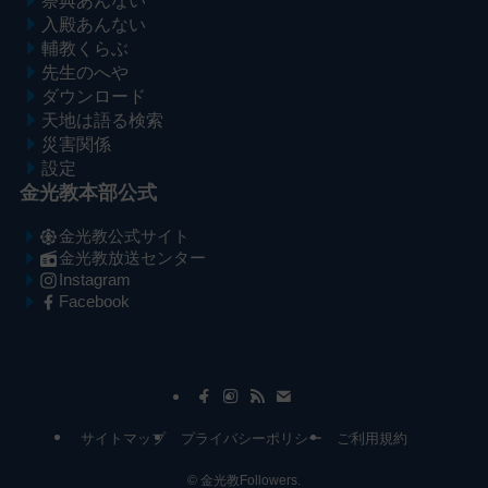
祭典あんない
入殿あんない
輔教くらぶ
先生のへや
ダウンロード
天地は語る検索
災害関係
設定
金光教本部公式
金光教公式サイト
金光教放送センター
Instagram
Facebook
メ
ナ
イ
ビ
ン
ゲ
コ
ー
サイトマップ
プライバシーポリシー
ご利用規約
ン
シ
テ
ョ
©
金光教Followers.