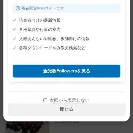
現在閲覧中のサイトです
7月22日 月例祭が仕えられました
2026年7月22日
✓
信奉者向けの最新情報
✓
各種祭典や行事の案内
✓
入殿あんないや輔教、教師向けの情報
7月10日 月例祭が仕えられました
✓
各種ダウンロードやみ教え検索など
2026年7月10日
金光教Followersを見る
教主金光様 60歳（還暦）のお誕生
日をお迎えに
2026年6月28日
次回から表示しない
閉じる
6月22日 月例祭が仕えられました
2026年6月22日