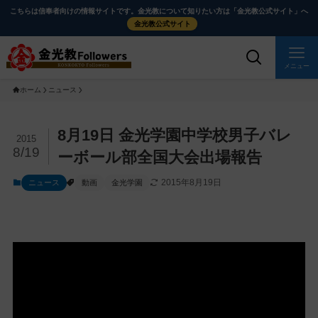
メ
ナ
こちらは信奉者向けの情報サイトです。金光教について知りたい方は「金光教公式サイト」へ
イ
ビ
金光教公式サイト
ン
ゲ
コ
ー
メニュー
ン
シ
ホーム
ニュース
テ
ョ
ン
ン
ツ
に
メ
8月19日 金光学園中学校男子バレ
2015
に
移
イ
8/19
ーボール部全国大会出場報告
ス
動
ン
2015年8月19日
ニュース
動画
金光学園
キ
す
コ
ッ
る
ン
プ
テ
ン
ツ
を
ス
キ