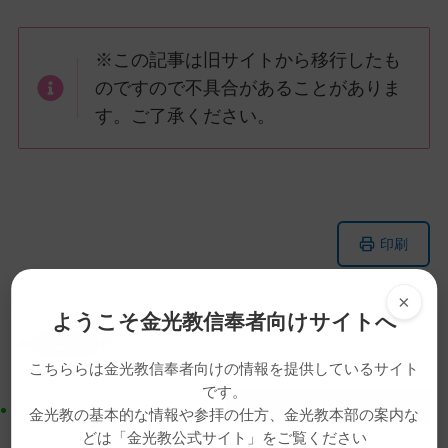
※この記事は旧サイトから移行したも
のですので不具合があることがありま
す。ご了承ください。
メ
ナ
印刷
イ
ビ
ン
ゲ
×
コ
ー
ようこそ金光教信奉者向けサイトへ
ン
シ
ニュース
動画
金光学園
テ
ョ
こちららは金光教信奉者向けの情報を提供しているサイト
ン
ン
です。
ツ
に
金光教の基本的な情報や参拝の仕方、金光教本部の案内な
ト
移
どは「金光教公式サイト」をご覧ください