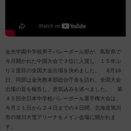
ッ
プ
し
て
ナ
ビ
ゲ
金光学園中学校男子バレーボール部が、鳥取県で
ー
今月開かれた中国大会で３位に入賞し、１５年ぶ
シ
ョ
り２度目の全国大会出場を決めました。 8月19
ン
日、同部は金光教本部総合庁舎を訪れ、全国大会
に
出場の旨を報告し、意気込みを述べました。 第
４５回全日本中学校バレーボール選手権大会は、
今月２１日から２４日までの４日間、北海道旭川
市の旭川大雪アリーナをメイン会場に開かれま
す。