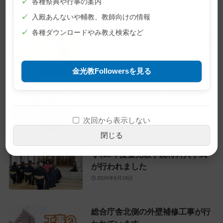
✓
各種祭典や行事の案内
✓
入殿あんないや輔教、教師向けの情報
✓
各種ダウンロードやみ教え検索など
教主金光様 60歳（還暦）のお誕生
日をお迎えに
2026年6月28日
金光教Followersを見る
6月22日 月例祭が仕えられました
2026年6月22日
次回から表示しない
閉じる
令和8年度金光教学院特科入学式
が行われました
2026年6月18日
総合庁舎北側の外壁補修工事が行