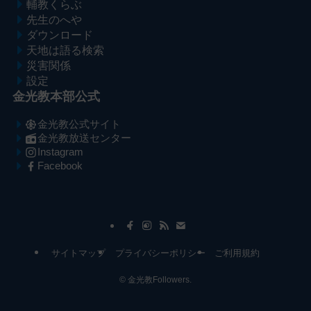
輔教くらぶ
先生のへや
ダウンロード
天地は語る検索
災害関係
設定
金光教本部公式
金光教公式サイト
金光教放送センター
Instagram
Facebook
メ
ナ
イ
ビ
ン
ゲ
コ
ー
サイトマップ
プライバシーポリシー
ご利用規約
ン
シ
テ
ョ
©
金光教Followers.
ン
ン