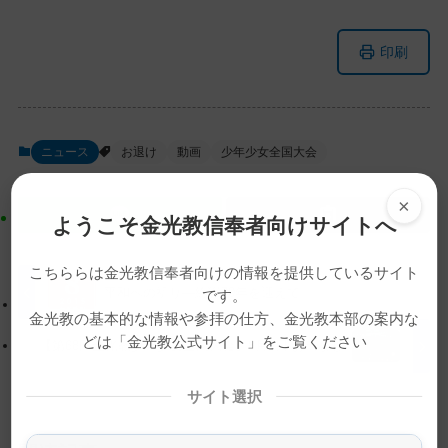
メ
ナ
印刷
イ
ビ
ン
ゲ
コ
ー
ン
シ
ニュース
お退け
動画
少年少女全国大会
テ
ョ
ン
ン
×
ツ
に
ようこそ金光教信奉者向けサイトへ
ト
移
ッ
動
こちららは金光教信奉者向けの情報を提供しているサイト
プ
す
平和への祈り―終戦70年を迎えて
です。
に
る
金光教の基本的な情報や参拝の仕方、金光教本部の案内な
戻
どは「金光教公式サイト」をご覧ください
【第68回金光教少年少女全国大会】8月9日 お出まし
る
サイト選択