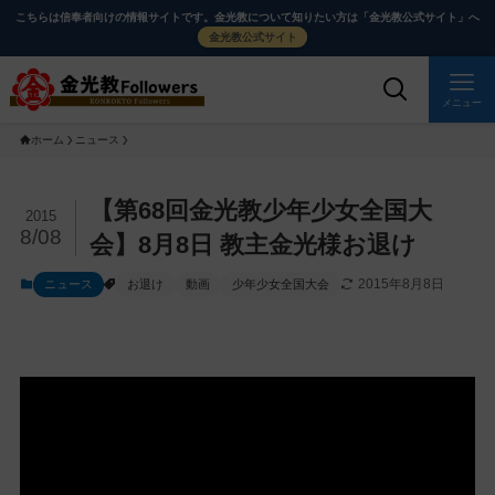
メ
ナ
こちらは信奉者向けの情報サイトです。金光教について知りたい方は「金光教公式サイト」へ
イ
ビ
金光教公式サイト
ン
ゲ
コ
ー
メニュー
ン
シ
ホーム
ニュース
テ
ョ
ン
ン
ツ
に
メ
【第68回金光教少年少女全国大
2015
に
移
イ
8/08
会】8月8日 教主金光様お退け
ス
動
ン
2015年8月8日
ニュース
お退け
動画
少年少女全国大会
キ
す
コ
ッ
る
ン
プ
テ
ン
ツ
を
ス
キ