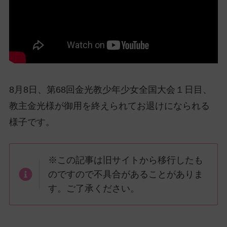
ッ
プ
し
て
ナ
ビ
ゲ
8月8日、第68回金光教少年少女全国大会１日目、
ー
教主金光様が御用を終えられてお退けになられる
シ
ョ
様子です。
ン
に
※この記事は旧サイトから移行したも
のですので不具合があることがありま
す。ご了承ください。