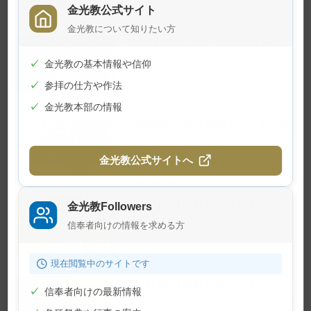
関連記事
金光教公式サイト
金光教について知りたい方
夏の子供のつどいが開催されまし
た
✓
金光教の基本情報や信仰
2026年7月24日
✓
参拝の仕方や作法
✓
金光教本部の情報
学院特科卒業証書授与式が行われ
ました
2026年7月23日
金光教公式サイトへ
7月22日 月例祭が仕えられました
金光教Followers
2026年7月22日
信奉者向けの情報を求める方
現在閲覧中のサイトです
7月10日 月例祭が仕えられました
✓
信奉者向けの最新情報
2026年7月10日