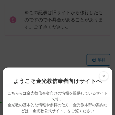
※この記事は旧サイトから移行したも
のですので不具合があることがありま
す。ご了承ください。
メ
ナ
印刷
イ
ビ
ン
ゲ
×
コ
ー
ようこそ金光教信奉者向けサイトへ
ン
シ
ニュース
動画
金光ミュージックフェスタ
金光八尾
テ
ョ
こちららは金光教信奉者向けの情報を提供しているサイト
ン
ン
です。
ツ
に
金光教の基本的な情報や参拝の仕方、金光教本部の案内な
ト
移
どは「金光教公式サイト」をご覧ください
ッ
動