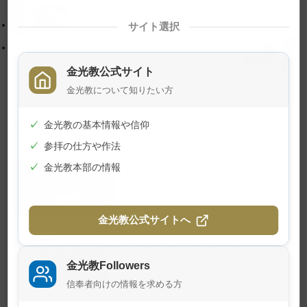
プ
す
平成27年度教団独立記念祭 祭典の様子
サイト選択
に
る
【金光ミュージックフェスタ】関西福祉大学金光藤蔭
戻
高等学校 吹奏楽部
る
金光教公式サイト
金光教について知りたい方
関連記事
✓
金光教の基本情報や信仰
✓
参拝の仕方や作法
夏の子供のつどいが開催されまし
✓
金光教本部の情報
た
2026年7月24日
金光教公式サイトへ
学院特科卒業証書授与式が行われ
ました
金光教Followers
2026年7月23日
信奉者向けの情報を求める方