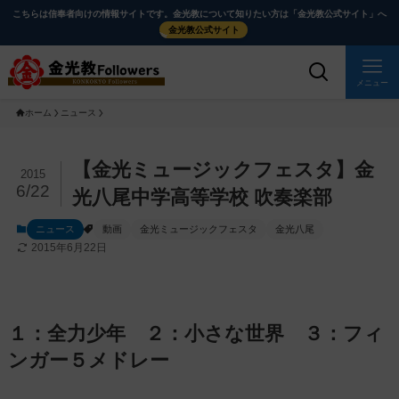
メ
ナ
こちらは信奉者向けの情報サイトです。金光教について知りたい方は「金光教公式サイト」へ
イ
ビ
金光教公式サイト
ン
ゲ
コ
ー
メニュー
ン
シ
ホーム
ニュース
テ
ョ
ン
ン
ツ
に
メ
【金光ミュージックフェスタ】金
2015
に
移
イ
6/22
光八尾中学高等学校 吹奏楽部
ス
動
ン
ニュース
動画
金光ミュージックフェスタ
金光八尾
キ
す
コ
2015年6月22日
ッ
る
ン
プ
テ
ン
ツ
１：全力少年 ２：小さな世界 ３：フィ
を
ンガー５メドレー
ス
キ