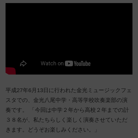
ッ
プ
し
て
ナ
ビ
ゲ
ー
シ
ョ
ン
に
平成27年6月13日に行われた金光ミュージックフェ
スタでの、金光八尾中学・高等学校吹奏楽部の演
奏です。 「今回は中学２年から高校２年までの計
３８名が、私たちらしく楽しく演奏させていただ
きます。どうぞお楽しみください。」