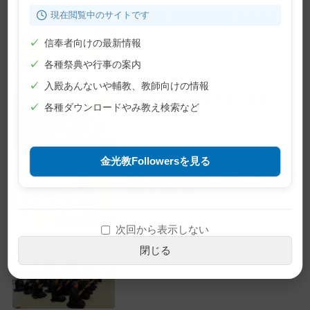
現在閲覧中のサイトです
7月22日 月例祭が仕えられました
2026年7月22日
✓
信奉者向けの最新情報
✓
各種祭典や行事の案内
✓
入殿あんないや輔教、教師向けの情報
7月10日 月例祭が仕えられました
✓
各種ダウンロードやみ教え検索など
2026年7月10日
金光教Followersを見る
教主金光様 60歳（還暦）のお誕生
日をお迎えに
2026年6月28日
次回から表示しない
閉じる
6月22日 月例祭が仕えられました
2026年6月22日