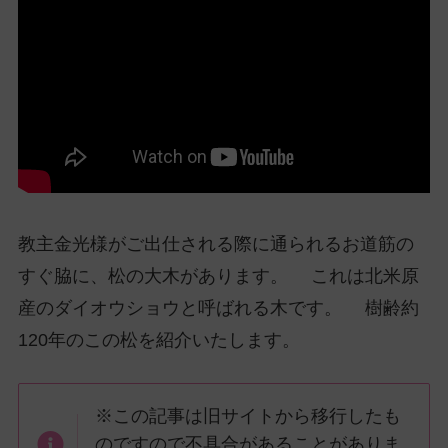
ッ
プ
し
て
ナ
ビ
ゲ
ー
シ
ョ
教主金光様がご出仕される際に通られるお道筋の
ン
すぐ脇に、松の大木があります。 これは北米原
に
産のダイオウショウと呼ばれる木です。 樹齢約
120年のこの松を紹介いたします。
※この記事は旧サイトから移行したも
のですので不具合があることがありま