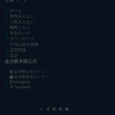
ホーム
祭典あんない
入殿あんない
輔教くらぶ
先生のへや
ダウンロード
天地は語る検索
災害関係
設定
金光教本部公式
金光教公式サイト
金光教放送センター
Instagram
Facebook
メ
ナ
イ
ビ
ン
ゲ