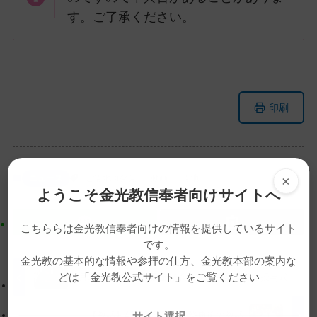
す。ご了承ください。
メ
ナ
印刷
イ
ビ
ン
ゲ
コ
ー
ン
シ
×
ニュース
ご霊地再発見
動画
霊地
テ
ョ
ようこそ金光教信奉者向けサイトへ
ン
ン
ツ
に
こちららは金光教信奉者向けの情報を提供しているサイト
ト
移
です。
ッ
動
金光教の基本的な情報や参拝の仕方、金光教本部の案内な
プ
す
どは「金光教公式サイト」をご覧ください
4月15日 平成26年度 金光教学院本科卒業証書授与式
に
る
戻
【教話】4月22日 月例祭祭典後の教話
サイト選択