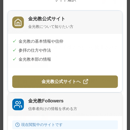
る
金光教公式サイト
金光教について知りたい方
関連記事
✓
金光教の基本情報や信仰
夏の子供のつどいが開催されまし
✓
参拝の仕方や作法
た
✓
金光教本部の情報
2026年7月24日
学院特科卒業証書授与式が行われ
金光教公式サイトへ
ました
2026年7月23日
金光教Followers
信奉者向けの情報を求める方
7月22日 月例祭が仕えられました
2026年7月22日
現在閲覧中のサイトです