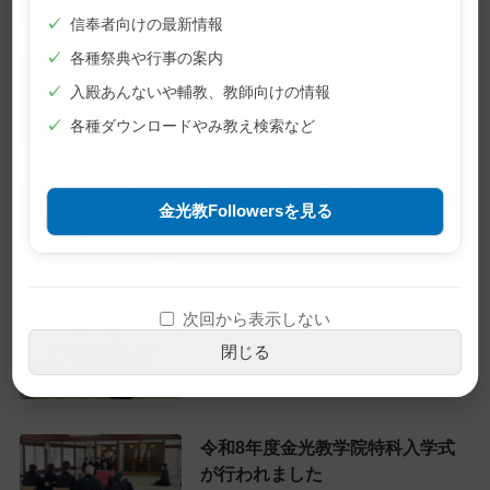
✓
信奉者向けの最新情報
✓
各種祭典や行事の案内
7月10日 月例祭が仕えられました
✓
入殿あんないや輔教、教師向けの情報
2026年7月10日
✓
各種ダウンロードやみ教え検索など
教主金光様 60歳（還暦）のお誕生
金光教Followersを見る
日をお迎えに
2026年6月28日
次回から表示しない
6月22日 月例祭が仕えられました
2026年6月22日
閉じる
令和8年度金光教学院特科入学式
が行われました