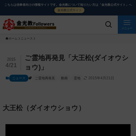
メ
ナ
こちらは信奉者向けの情報サイトです。金光教について知りたい方は「金光教公式サイト」へ
イ
ビ
金光教公式サイト
ン
ゲ
コ
ー
メニュー
ン
シ
ホーム
ニュース
テ
ョ
ン
ン
ツ
に
メ
ご霊地再発見「大王松(ダイオウシ
2015
に
移
イ
4/21
ョウ)」
ス
動
ン
2015年4月21日
ニュース
ご霊地再発見
動画
霊地
キ
す
コ
ッ
る
ン
プ
テ
ン
大王松（ダイオウショウ）
ツ
を
ス
キ