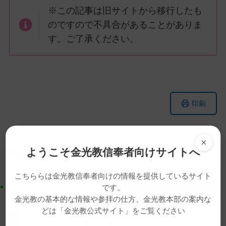
※この記事は旧サイトから移行したも
のですので不具合があることがありま
す。ご了承ください。
メ
ナ
印刷
イ
ビ
ン
ゲ
コ
ー
×
ン
シ
ようこそ金光教信奉者向けサイトへ
ニュース
動画
テ
ョ
ン
ン
こちららは金光教信奉者向けの情報を提供しているサイト
ツ
に
です。
ト
移
金光教の基本的な情報や参拝の仕方、金光教本部の案内な
ッ
動
どは「金光教公式サイト」をご覧ください
プ
す
天地金乃神大祭を迎えて