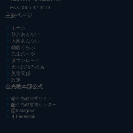
FAX 0865-42-4419
主要ページ
ホーム
祭典あんない
入殿あんない
輔教くらぶ
先生のへや
ダウンロード
天地は語る検索
災害関係
設定
金光教本部公式
金光教公式サイト
金光教放送センター
Instagram
Facebook
メ
ナ