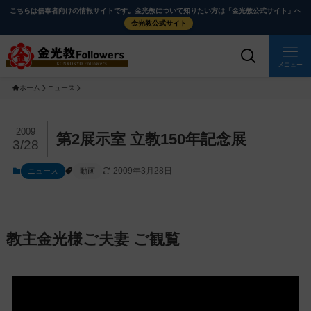
メ
ナ
こちらは信奉者向けの情報サイトです。金光教について知りたい方は「金光教公式サイト」へ
イ
ビ
金光教公式サイト
ン
ゲ
コ
ー
メニュー
ン
シ
ホーム
ニュース
テ
ョ
ン
ン
ツ
に
メ
2009
第2展示室 立教150年記念展
3/28
に
移
イ
ス
動
ン
2009年3月28日
ニュース
動画
キ
す
コ
ッ
る
ン
プ
テ
ン
教主金光様ご夫妻 ご観覧
ツ
を
ス
キ