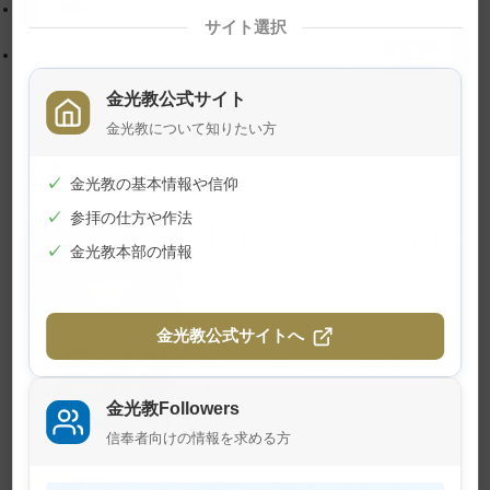
に
る
サイト選択
戻
3月29日 天地金乃神大祭 教話 その2
る
金光教公式サイト
金光教について知りたい方
関連記事
✓
金光教の基本情報や信仰
✓
参拝の仕方や作法
夏の子供のつどいが開催されまし
✓
金光教本部の情報
た
2026年7月24日
金光教公式サイトへ
学院特科卒業証書授与式が行われ
ました
金光教Followers
2026年7月23日
信奉者向けの情報を求める方
7月22日 月例祭が仕えられました