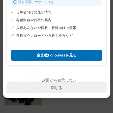
現在閲覧中のサイトです
2026年7月22日
✓
信奉者向けの最新情報
✓
各種祭典や行事の案内
✓
入殿あんないや輔教、教師向けの情報
7月10日 月例祭が仕えられました
2026年7月10日
✓
各種ダウンロードやみ教え検索など
金光教Followersを見る
教主金光様 60歳（還暦）のお誕生
日をお迎えに
2026年6月28日
次回から表示しない
6月22日 月例祭が仕えられました
閉じる
2026年6月22日