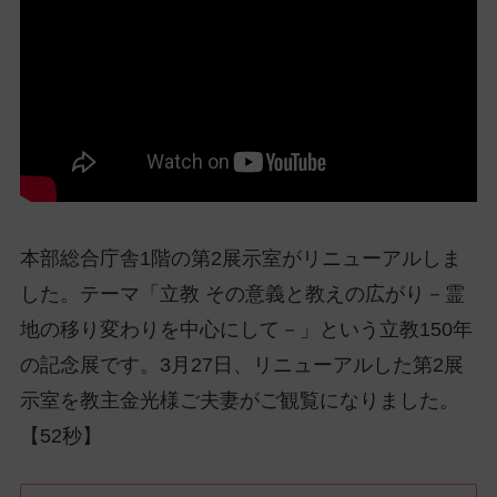
ッ
プ
し
て
ナ
ビ
ゲ
ー
シ
本部総合庁舎1階の第2展示室がリニューアルしま
ョ
ン
した。テーマ「立教 その意義と教えの広がり－霊
に
地の移り変わりを中心にして－」という立教150年
の記念展です。3月27日、リニューアルした第2展
示室を教主金光様ご夫妻がご観覧になりました。
【52秒】