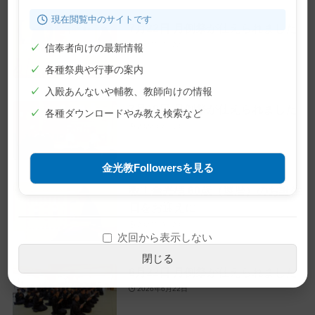
現在閲覧中のサイトです
7月22日 月例祭が仕えられました
2026年7月22日
✓
信奉者向けの最新情報
✓
各種祭典や行事の案内
✓
入殿あんないや輔教、教師向けの情報
7月10日 月例祭が仕えられました
✓
各種ダウンロードやみ教え検索など
2026年7月10日
金光教Followersを見る
教主金光様 60歳（還暦）のお誕生
日をお迎えに
2026年6月28日
次回から表示しない
閉じる
6月22日 月例祭が仕えられました
2026年6月22日