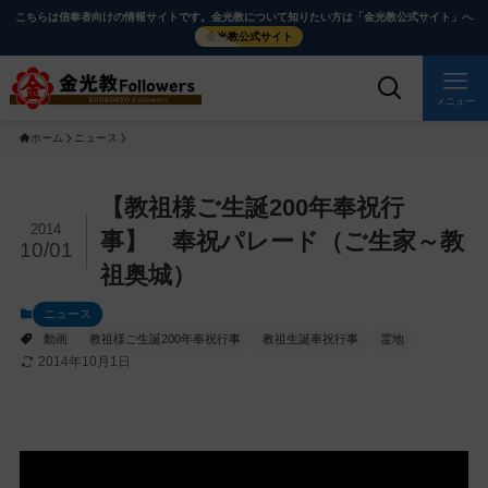
メ
ナ
こちらは信奉者向けの情報サイトです。金光教について知りたい方は「金光教公式サイト」へ
イ
ビ
金光教公式サイト
ン
ゲ
コ
ー
メニュー
ン
シ
ホーム
ニュース
テ
ョ
ン
ン
ツ
に
メ
【教祖様ご生誕200年奉祝行
に
移
イ
2014
事】 奉祝パレード（ご生家～教
10/01
ス
動
ン
祖奥城）
キ
す
コ
ッ
る
ン
ニュース
プ
テ
動画
教祖様ご生誕200年奉祝行事
教祖生誕奉祝行事
霊地
2014年10月1日
ン
ツ
を
ス
キ