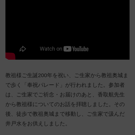
ッ
プ
し
て
ナ
ビ
ゲ
ー
シ
ョ
教祖様ご生誕200年を祝い、ご生家から教祖奥城ま
ン
で歩く「奉祝パレード」が行われました。参加者
に
は、ご生家でご祈念・お届けのあと、香取航先生
から教祖様についてのお話を拝聴しました。その
後、徒歩で教祖奥城まで移動し、ご生家で汲んだ
井戸水をお供えしました。