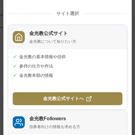
プ
す
に
る
【教祖様ご生誕200年奉祝行事】 教祖生誕200年祭
サイト選択
戻
る
生神金光大神大祭を迎えて─教祖漫画を刊行
金光教公式サイト
金光教について知りたい方
✓
金光教の基本情報や信仰
関連記事
✓
参拝の仕方や作法
✓
金光教本部の情報
夏の子供のつどいが開催されまし
た
2026年7月24日
金光教公式サイトへ
学院特科卒業証書授与式が行われ
金光教Followers
ました
信奉者向けの情報を求める方
2026年7月23日