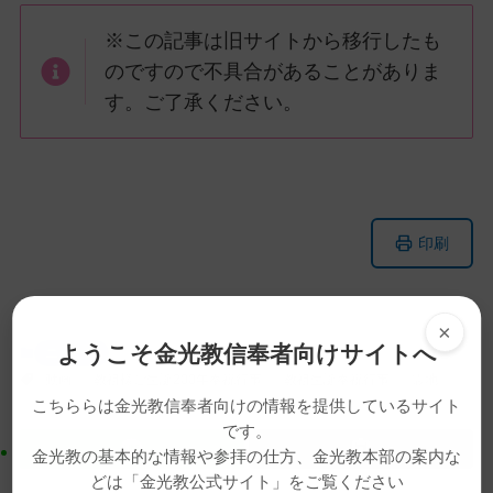
※この記事は旧サイトから移行したも
のですので不具合があることがありま
す。ご了承ください。
メ
ナ
印刷
イ
ビ
ン
ゲ
コ
ー
×
ン
シ
ようこそ金光教信奉者向けサイトへ
ニュース
テ
ョ
動画
教祖様ご生誕200年奉祝行事
教祖生誕奉祝行事
霊地
ン
ン
こちららは金光教信奉者向けの情報を提供しているサイト
ツ
に
です。
ト
移
金光教の基本的な情報や参拝の仕方、金光教本部の案内な
ッ
動
どは「金光教公式サイト」をご覧ください