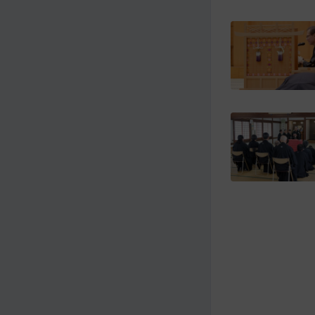
メ
ナ
イ
ビ
ン
ゲ
コ
ー
ン
シ
テ
ョ
ン
ン
ツ
ト
へ
ッ
プ
に
移
動
す
る