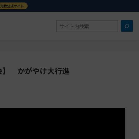
金光教公式サイト
検
索
会】 かがやけ大行進