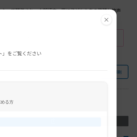
わたって開催され、本部境内一帯に子どもたちの笑顔と歓声
×
た。
ります。ご了承ください。
。
ト」をご覧ください
印刷
求める方