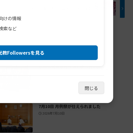
メール通し信心の導き【金光新聞】
向けの情報
検索など
教Followersを見る
学院特科卒業証書授与式が行われました
2026年7月23日
閉じる
7月10日 月例祭が仕えられました
2026年7月10日