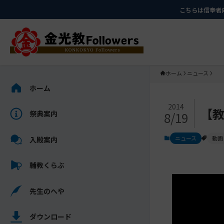
メ
ナ
こちらは信奉者
イ
ビ
ン
ゲ
コ
ー
ン
シ
テ
ョ
ホーム
ニュース
ン
ン
サ
ホーム
ツ
に
イ
メ
に
移
ド
2014
【教
祭典案内
8/19
イ
ス
動
バ
ン
キ
す
ー
ニュース
動画
入殿案内
コ
ッ
る
を
ン
プ
ス
輔教くらぶ
テ
キ
ン
ッ
先生のへや
ツ
プ
を
し
ス
ダウンロード
て