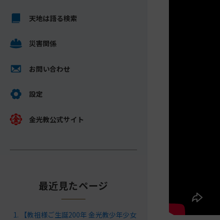
キ
メ
ッ
天地は語る検索
イ
プ
ン
し
災害関係
コ
て
ン
ナ
テ
お問い合わせ
ビ
ン
ゲ
ツ
設定
ー
へ
シ
金光教公式サイト
ョ
ン
に
最近見たページ
【教祖様ご生誕200年 金光教少年少女