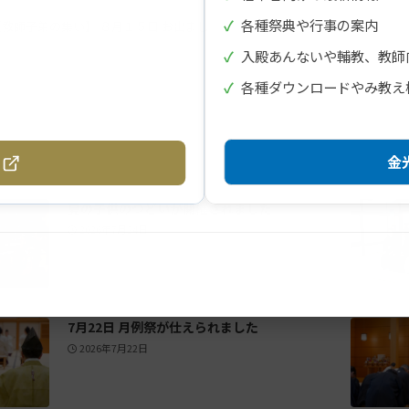
✓
各種祭典や行事の案内
【教師子弟の集い】 ８月１５日 お出まし
✓
入殿あんないや輔教、教師
✓
各種ダウンロードやみ教え
金光
夏の子供のつどいが開催されました
2026年7月24日
7月22日 月例祭が仕えられました
2026年7月22日