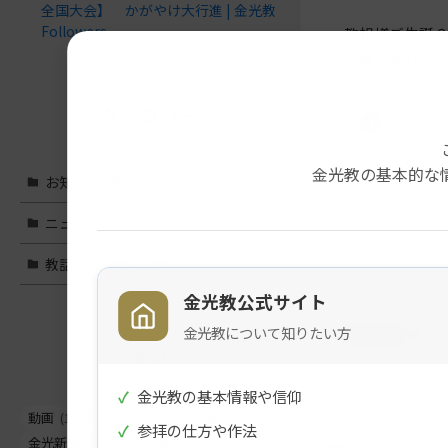
全国大会】 かがやけ大行進 | 金光教
Followers
教祖様ご生誕２
が響き渡りま
カテゴリー
※こ
金光教の基本的な
お知らせ･案内
(324)
メ
ナ
ニュース
(977)
イ
ビ
教話・読み物
(1,566)
ン
ゲ
コ
ー
金光教公式サイト
ン
シ
金光教について知りたい方
ニュース
動
テ
ョ
タグ
ン
ン
✓
金光教の基本情報や信仰
ツ
に
動画
(1497)
文字
(1022)
教話
(662)
ト
移
✓
参拝の仕方や作法
金光新聞
(562)
信心真話
(443)