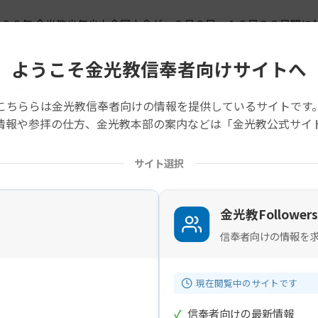
００年 金光教少年少女全国大会が、８月９日・１０日の２日間に
した。 ８月１０日１１時から、「かがやけ大行進」が行われまし
ようこそ金光教信奉者向けサイトへ
の記事は旧サイトから移行したものですので不具合があることがあ
こちららは金光教信奉者向けの情報を提供しているサイトです
情報や参拝の仕方、金光教本部の案内などは「金光教公式サイ
サイト選択
金光教Followers
信奉者向けの情報を
画
少年少女全国大会
現在閲覧中のサイトです
✓
信奉者向けの最新情報