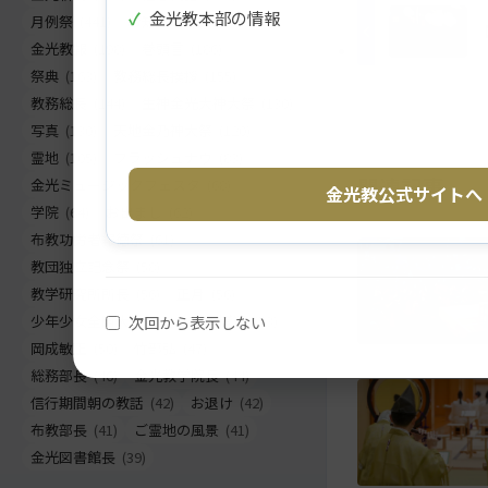
ッ
動
✓
金光教本部の情報
月例祭
(441)
お知らせ
(260)
プ
す
金光教報
(198)
巻頭言
(186)
に
る
祭典
(163)
教務総長挨拶
(155)
戻
教務総長
(144)
生神金光大神大祭
(130)
る
写真
(130)
天地金乃神大祭
(120)
霊地
(105)
フラッシュナウ
(83)
関連記事
金光ミュージックフェスタ
(68)
金光教公式サイトへ
学院
(64)
お出まし
(62)
布教功労者報徳祭
(61)
教団独立記念祭
(58)
教学研究所所長
(56)
正月
(56)
次回から表示しない
少年少女全国大会
(55)
災害関連
(53)
岡成敏正
(50)
竹部弘
(47)
総務部長
(46)
金光教学院長
(44)
信行期間朝の教話
(42)
お退け
(42)
布教部長
(41)
ご霊地の風景
(41)
金光図書館長
(39)