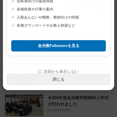
✓
信奉者向けの最新情報
7月10日 月例祭が仕えられました
✓
各種祭典や行事の案内
2026年7月10日
✓
入殿あんないや輔教、教師向けの情報
✓
各種ダウンロードやみ教え検索など
教主金光様 60歳（還暦）のお誕生
日をお迎えに
金光教Followersを見る
2026年6月28日
6月22日 月例祭が仕えられました
次回から表示しない
2026年6月22日
閉じる
令和8年度金光教学院特科入学式
が行われました
2026年6月18日