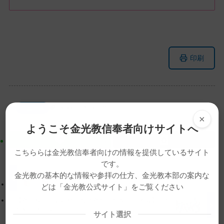
メ
ナ
印刷
イ
ビ
ン
ゲ
コ
ー
ン
シ
ニュース
動画
教師子弟の集い
テ
ョ
×
ン
ン
ようこそ金光教信奉者向けサイトへ
ツ
に
ト
移
こちららは金光教信奉者向けの情報を提供しているサイト
です。
ッ
動
金光教の基本的な情報や参拝の仕方、金光教本部の案内な
プ
す
【教話】 ８月１０日 月例祭祭典後の教話
どは「金光教公式サイト」をご覧ください
に
る
【教祖様ご生誕200年 金光教少年少女全国大会】 か
戻
がやけ大行進
る
サイト選択