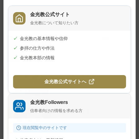
金光教公式サイト
関連記事
金光教について知りたい方
✓
金光教の基本情報や信仰
夏の子供のつどいが開催されまし
た
✓
参拝の仕方や作法
2026年7月24日
✓
金光教本部の情報
学院特科卒業証書授与式が行われ
金光教公式サイトへ
ました
2026年7月23日
金光教Followers
信奉者向けの情報を求める方
7月22日 月例祭が仕えられました
2026年7月22日
現在閲覧中のサイトです