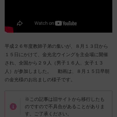
ッ
プ
し
て
ナ
ビ
ゲ
平成２６年度教師子弟の集いが、８月１３日から
ー
１５日にかけて、金光北ウイングを主会場に開催
シ
ョ
され、全国から２９人（男子１６人、女子１３
ン
人）が参加しました。 動画は、８月１５日早朝
に
の金光様のお出ましの様子です。
※この記事は旧サイトから移行したも
のですので不具合があることがありま
す。ご了承ください。