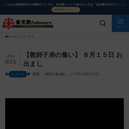
メ
ナ
こちらは信奉者向けの情報サイトです。金光教について知りたい方は「金光教公式サイト」へ
イ
ビ
金光教公式サイト
ン
ゲ
コ
ー
メニュー
ン
シ
ホーム
ニュース
テ
ョ
ン
ン
ツ
に
メ
【教師子弟の集い】 ８月１５日 お
2014
に
移
イ
8/15
出まし
ス
動
ン
2014年8月15日
ニュース
動画
教師子弟の集い
キ
す
コ
ッ
る
ン
プ
テ
ン
ツ
を
ス
キ