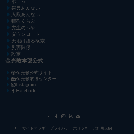
ホーム
祭典あんない
入殿あんない
輔教くらぶ
先生のへや
ダウンロード
天地は語る検索
災害関係
設定
金光教本部公式
金光教公式サイト
金光教放送センター
Instagram
Facebook
メ
ナ
イ
ビ
ン
ゲ
コ
ー
サイトマップ
プライバシーポリシー
ご利用規約
ン
シ