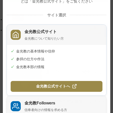
どは「金光教公式サイト」をご覧ください
プ
す
に
る
サイト選択
戻
【金光ミュージックフェスタ】 前原教会ＢＤＭ
る
入院中も神様がご用に【金光新聞】
金光教公式サイト
金光教について知りたい方
✓
金光教の基本情報や信仰
関連記事
✓
参拝の仕方や作法
✓
金光教本部の情報
夏の子供のつどいが開催されまし
た
2026年7月24日
金光教公式サイトへ
学院特科卒業証書授与式が行われ
金光教Followers
ました
信奉者向けの情報を求める方