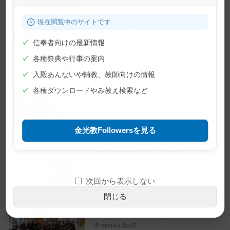
2026年7月23日
現在閲覧中のサイトです
7月22日 月例祭が仕えられました
✓
信奉者向けの最新情報
2026年7月22日
✓
各種祭典や行事の案内
✓
入殿あんないや輔教、教師向けの情報
✓
各種ダウンロードやみ教え検索など
7月10日 月例祭が仕えられました
2026年7月10日
金光教Followersを見る
教主金光様 60歳（還暦）のお誕生
日をお迎えに
2026年6月28日
次回から表示しない
閉じる
6月22日 月例祭が仕えられました
2026年6月22日