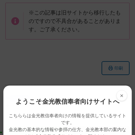
※この記事は旧サイトから移行したも
のですので不具合があることがありま
す。ご了承ください。
メ
ナ
印刷
イ
ビ
ン
ゲ
コ
ー
ン
シ
×
ニュース
ようこそ金光教信奉者向けサイトへ
テ
ョ
動画
福崎教会少年少女会ブラスバンド隊
ン
ン
金光ミュージックフェスタ
こちららは金光教信奉者向けの情報を提供しているサイト
ツ
に
です。
ト
移
金光教の基本的な情報や参拝の仕方、金光教本部の案内な
ッ
動