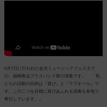
ッ
プ
し
て
ナ
ビ
ゲ
ー
シ
ョ
ン
6月7日に行われた金光ミュージックフェスタで
に
の、福崎教会ブラスバンド隊の演奏です。 「私
たちの活動の目的は『喜び』と『ラブオール』で
す。この二つを目標に喜びあふれる演奏を各地で
奉仕しています。」