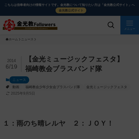
メ
ナ
こちらは信奉者向けの情報サイトです。金光教について知りたい方は「金光教公式サイト」へ
イ
ビ
金光教公式サイト
ン
ゲ
コ
ー
メニュー
ン
シ
ホーム
ニュース
テ
ョ
ン
ン
ツ
に
メ
【金光ミュージックフェスタ】
2014
に
移
イ
6/19
福崎教会ブラスバンド隊
ス
動
ン
ニュース
キ
す
コ
動画
福崎教会少年少女会ブラスバンド隊
金光ミュージックフェスタ
ッ
る
ン
2025年9月5日
プ
テ
ン
ツ
を
１：雨のち晴レルヤ ２：ＪＯＹ！
ス
キ