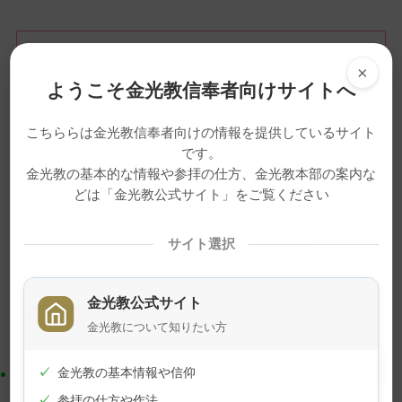
※この記事は旧サイトから移行したも
×
のですので不具合があることがありま
ようこそ金光教信奉者向けサイトへ
す。ご了承ください。
こちららは金光教信奉者向けの情報を提供しているサイト
です。
金光教の基本的な情報や参拝の仕方、金光教本部の案内な
どは「金光教公式サイト」をご覧ください
メ
ナ
印刷
イ
ビ
サイト選択
ン
ゲ
コ
ー
金光教公式サイト
ン
シ
ニュース
写真
テ
ョ
金光教について知りたい方
ン
ン
ツ
に
✓
金光教の基本情報や信仰
ト
移
✓
参拝の仕方や作法