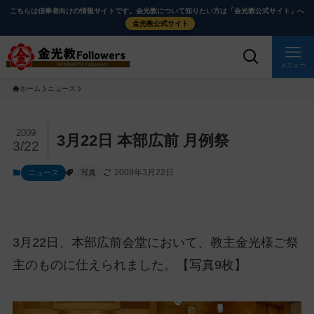
メ
ナ
こちらは信奉者向けの情報サイトです。金光教について知りたい方は「金光教公式サイト」へ
イ
ビ
金光教公式サイト
ン
ゲ
コ
ー
メニュー
ン
シ
ホーム
ニュース
テ
ョ
ン
ン
ツ
に
メ
2009
3月22日 本部広前 月例祭
3/22
に
移
イ
ス
動
ン
2009年3月22日
ニュース
写真
キ
す
コ
ッ
る
ン
プ
テ
ン
3月22日、本部広前会堂において、教主金光様ご祭
ツ
主のものに仕えられました。【写真9枚】
を
ス
キ