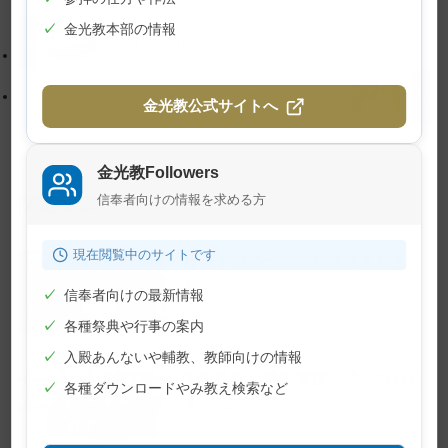
ッ
動
✓
金光教本部の情報
プ
す
神縁生かし真の信心を
に
る
戻
3月20日 春季霊祭 祭典後の挨拶 その2
金光教公式サイトへ
る
金光教Followers
信奉者向けの情報を求める方
関連記事
現在閲覧中のサイトです
夏の子供のつどいが開催されまし
た
✓
信奉者向けの最新情報
2026年7月24日
✓
各種祭典や行事の案内
✓
入殿あんないや輔教、教師向けの情報
学院特科卒業証書授与式が行われ
✓
各種ダウンロードやみ教え検索など
ました
2026年7月23日