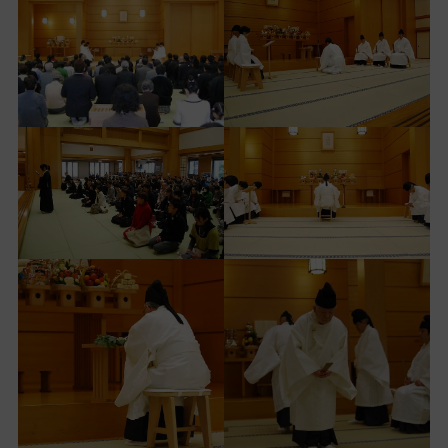
ッ
プ
し
て
ナ
ビ
ゲ
ー
シ
ョ
ン
に