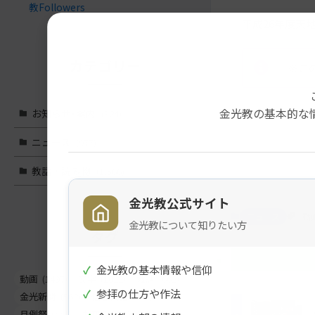
教Followers
平成26年度天
カテゴリー
※こ
金光教の基本的な
お知らせ･案内
(324)
メ
ナ
ニュース
(977)
イ
ビ
教話・読み物
(1,566)
ン
ゲ
コ
ー
金光教公式サイト
ン
シ
ニュース
動
金光教について知りたい方
テ
ョ
タグ
ン
ン
ツ
に
✓
金光教の基本情報や信仰
ト
移
動画
(1497)
文字
(1022)
教話
(662)
✓
参拝の仕方や作法
ッ
動
金光新聞
(562)
信心真話
(443)
プ
す
月例祭
(441)
お知らせ
(260)