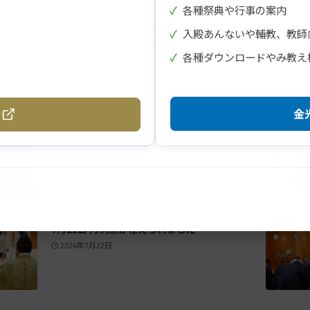
【天地金乃神大祭】 霊地直会
（橋の
✓
各種祭典や行事の案内
✓
入殿あんないや輔教、教師
✓
各種ダウンロードやみ教え
金光
夏の子供のつどいが開催されました
2026年7月24日
7月22日 月例祭が仕えられました
2026年7月22日