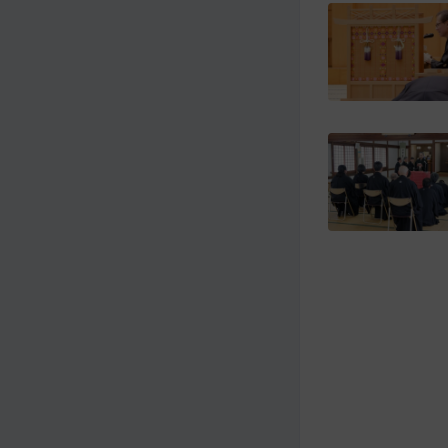
メ
ナ
イ
ビ
ン
ゲ
コ
ー
ン
シ
テ
ョ
ン
ン
ツ
ト
へ
ッ
プ
に
移
動
す
る