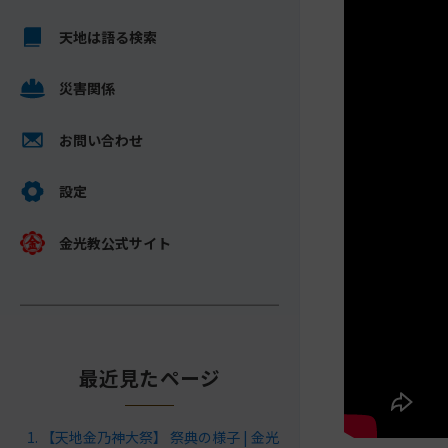
キ
メ
ッ
天地は語る検索
イ
プ
ン
し
災害関係
コ
て
ン
ナ
テ
お問い合わせ
ビ
ン
ゲ
ツ
設定
ー
へ
シ
金光教公式サイト
ョ
ン
に
最近見たページ
【天地金乃神大祭】 祭典の様子 | 金光