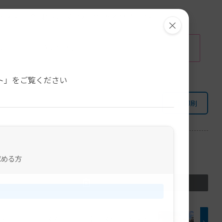
て執り行われ、全国からたくさんの信奉者が参拝されました。
×
ります。ご了承ください。
。
ト」をご覧ください
印刷
求める方
子弟のフィリピンスタディツアー】 ストリート視察