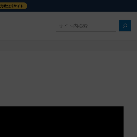
金光教公式サイト
検
索