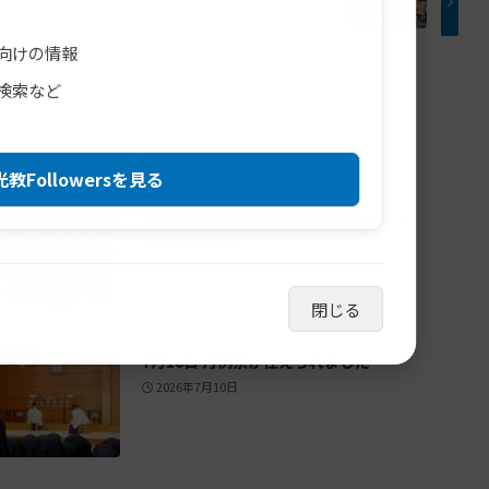
下）
向けの情報
検索など
教Followersを見る
学院特科卒業証書授与式が行われました
2026年7月23日
閉じる
7月10日 月例祭が仕えられました
2026年7月10日