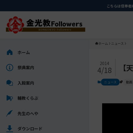
メ
ナ
こちらは信奉者
イ
ビ
ン
ゲ
コ
ー
ン
シ
テ
ョ
ホーム
ニュース
ン
ン
サ
ホーム
ツ
に
イ
メ
に
移
ド
2014
【天
祭典案内
4/18
イ
ス
動
バ
ン
キ
す
ー
ニュース
動画
入殿案内
コ
ッ
る
を
ン
プ
ス
輔教くらぶ
テ
キ
ン
ッ
先生のへや
ツ
プ
を
し
ス
ダウンロード
て