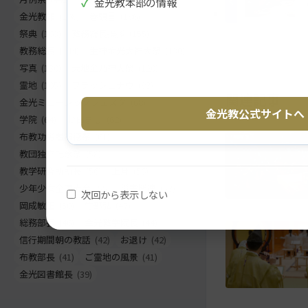
✓
金光教本部の情報
に
る
金光教報
(198)
巻頭言
(186)
戻
祭典
(163)
教務総長挨拶
(155)
る
教務総長
(144)
生神金光大神大祭
(130)
写真
(130)
天地金乃神大祭
(120)
霊地
(105)
フラッシュナウ
(83)
関連記事
金光ミュージックフェスタ
(68)
金光教公式サイトへ
学院
(64)
お出まし
(62)
布教功労者報徳祭
(61)
教団独立記念祭
(58)
教学研究所所長
(56)
正月
(56)
少年少女全国大会
(55)
災害関連
(53)
次回から表示しない
岡成敏正
(50)
竹部弘
(47)
総務部長
(46)
金光教学院長
(44)
信行期間朝の教話
(42)
お退け
(42)
布教部長
(41)
ご霊地の風景
(41)
金光図書館長
(39)