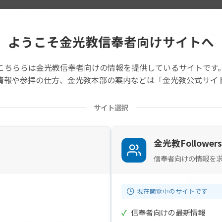
地金乃神大祭が、3月30日、4月3日、6日、10日の4日にわたっ
ようこそ金光教信奉者向けサイトへ
の記事は旧サイトから移行したものですので不具合があることがあ
こちららは金光教信奉者向けの情報を提供しているサイトです
情報や参拝の仕方、金光教本部の案内などは「金光教公式サイ
サイト選択
金光教Followers
画
天地金乃神大祭
祭典
信奉者向けの情報を
現在閲覧中のサイトです
✓
信奉者向けの最新情報
【教師