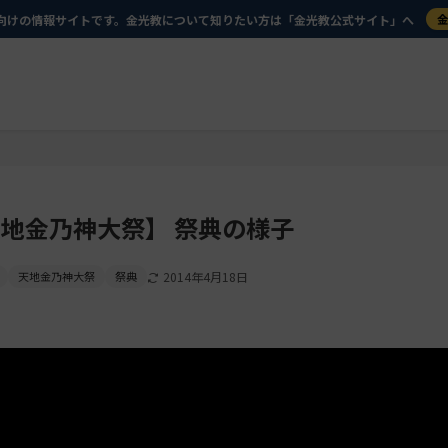
向けの情報サイトです。金光教について知りたい方は「金光教公式サイト」へ
地金乃神大祭】 祭典の様子
天地金乃神大祭
祭典
2014年4月18日