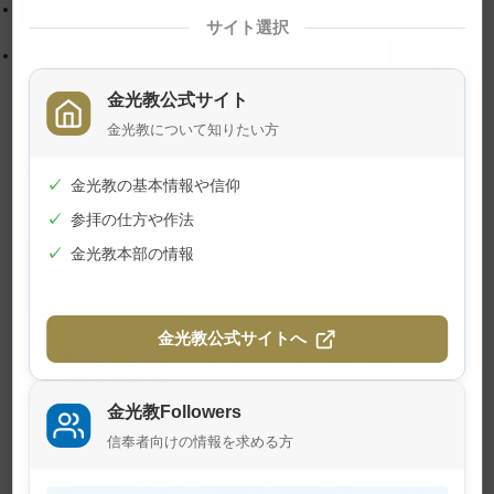
に
る
サイト選択
戻
【教話】 2月10日 月例祭 祭典後の教話
る
金光教公式サイト
金光教について知りたい方
関連記事
✓
金光教の基本情報や信仰
✓
参拝の仕方や作法
夏の子供のつどいが開催されまし
✓
金光教本部の情報
た
2026年7月24日
金光教公式サイトへ
学院特科卒業証書授与式が行われ
ました
金光教Followers
2026年7月23日
信奉者向けの情報を求める方
7月22日 月例祭が仕えられました