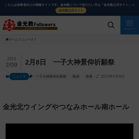
メ
ナ
こちらは信奉者向けの情報サイトです。金光教について知りたい方は「金光教公式サイト」へ
イ
ビ
金光教公式サイト
ン
ゲ
コ
ー
メニュー
ン
シ
ホーム
ニュース
テ
ョ
ン
ン
ツ
に
メ
2013
2月8日 一子大神景仰祈願祭
2/09
に
移
イ
ス
動
ン
2013年2月9日
ニュース
一子大神景仰祈願祭
動画
祭典
キ
す
コ
ッ
る
ン
プ
テ
ン
金光北ウイングやつなみホール南ホール
ツ
を
ス
キ