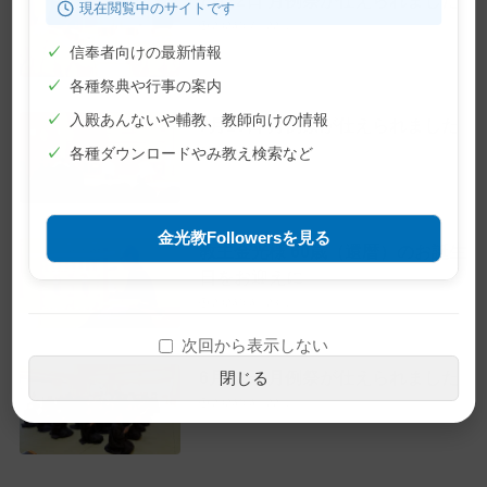
現在閲覧中のサイトです
2026年7月22日
✓
信奉者向けの最新情報
✓
各種祭典や行事の案内
✓
入殿あんないや輔教、教師向けの情報
7月10日 月例祭が仕えられました
2026年7月10日
✓
各種ダウンロードやみ教え検索など
金光教Followersを見る
教主金光様 60歳（還暦）のお誕生
日をお迎えに
2026年6月28日
次回から表示しない
6月22日 月例祭が仕えられました
閉じる
2026年6月22日