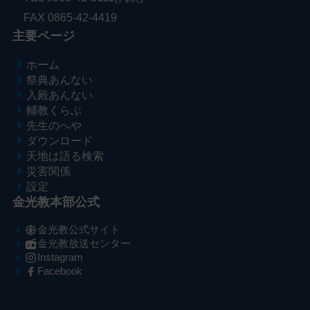
FAX 0865-42-4419
主要ページ
ホーム
祭典あんない
入殿あんない
輔教くらぶ
先生のへや
ダウンロード
天地は語る検索
災害関係
設定
金光教本部公式
金光教公式サイト
金光教放送センター
Instagram
Facebook
メ
ナ