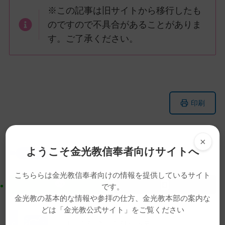
※この記事は旧サイトから移行したも
のですので不具合があることがありま
す。ご了承ください。
メ
ナ
印刷
イ
ビ
ン
ゲ
コ
ー
×
ン
シ
ようこそ金光教信奉者向けサイトへ
ニュース
一子大神景仰祈願祭
動画
祭典
テ
ョ
ン
ン
こちららは金光教信奉者向けの情報を提供しているサイト
ツ
に
です。
ト
移
金光教の基本的な情報や参拝の仕方、金光教本部の案内な
ッ
動
どは「金光教公式サイト」をご覧ください
プ
す
ニッポン放送の番組放送時間変更のお知らせ