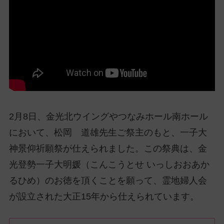
ッ
プ
し
て
ナ
ビ
ゲ
ー
シ
2月8日、金光北ウイングやつなみホール南ホール
ョ
ン
において、松岡 道雄先生ご祭主のもと、一子大
に
神景仰祈願祭が仕えられました。この祭典は、金
光登勢一子大明媛（こんこうとせ いっしおおあか
るひめ）のお徳を頂くことを願って、霊地婦人会
が設立された大正15年から仕えられています。