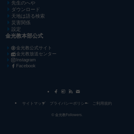
先生のへや
ダウンロード
天地は語る検索
災害関係
設定
金光教本部公式
金光教公式サイト
金光教放送センター
Instagram
Facebook
メ
ナ
イ
ビ
ン
ゲ
コ
ー
サイトマップ
プライバシーポリシー
ご利用規約
ン
シ
テ
ョ
©
金光教Followers.
ン
ン
ツ
へ