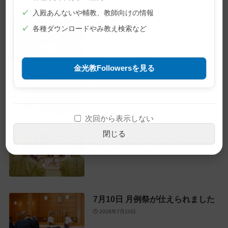
✓
入殿あんないや輔教、教師向けの情報
夏の子供のつどいが開催されまし
✓
各種ダウンロードやみ教え検索など
た
2026年7月24日
金光教Followersを見る
学院特科卒業証書授与式が行われ
ました
2026年7月23日
次回から表示しない
閉じる
7月22日 月例祭が仕えられました
2026年7月22日
7月10日 月例祭が仕えられました
2026年7月10日