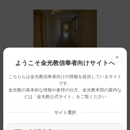
×
光風館２階廊下
ようこそ金光教信奉者向けサイトへ
こちららは金光教信奉者向けの情報を提供しているサイト
です。
※この記事は旧サイトから移行したも
金光教の基本的な情報や参拝の仕方、金光教本部の案内な
のですので不具合があることがありま
どは「金光教公式サイト」をご覧ください
す。ご了承ください。
サイト選択