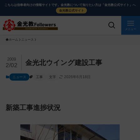
メ
ナ
こちらは信奉者向けの情報サイトです。金光教について知りたい方は「金光教公式サイト」へ
イ
ビ
金光教公式サイト
ン
ゲ
コ
ー
メニュー
ン
シ
ホーム
ニュース
テ
ョ
ン
ン
ツ
に
メ
2009
金光北ウイング建設工事
2/02
に
移
イ
ス
動
ン
2026年6月18日
ニュース
工事
文字
キ
す
コ
ッ
る
ン
プ
テ
ン
新築工事進捗状況
ツ
を
ス
キ