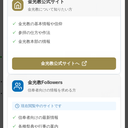
金光教公式サイト
メ
ナ
金光教について知りたい方
印刷
イ
ビ
ン
ゲ
✓
金光教の基本情報や信仰
コ
ー
✓
参拝の仕方や作法
ン
シ
ニュース
工事
文字
テ
ョ
✓
金光教本部の情報
ン
ン
ツ
に
ト
移
金光教公式サイトへ
ッ
動
プ
す
祭場耐震補強工事
金光教Followers
に
る
信奉者向けの情報を求める方
戻
立教百五十年新春のご霊地
る
現在閲覧中のサイトです
✓
信奉者向けの最新情報
関連記事
✓
各種祭典や行事の案内