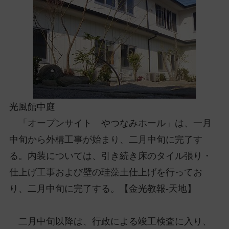
ッ
プ
し
て
ナ
ビ
ゲ
ー
光風館中庭
シ
ョ
「オープンサイト やつなみホール」は、一月
ン
中旬から外構工事が始まり、二月中旬に完了す
に
る。内装については、引き続き床のタイル張り・
仕上げ工事および壁の珪藻土仕上げを行ってお
り、二月中旬に完了する。【金光教報-天地】
二月中旬以降は、行政による竣工検査に入り、