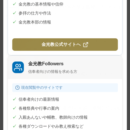
✓
金光教の基本情報や信仰
学院特科卒業証書授与式が行われ
✓
参拝の仕方や作法
ました
2026年7月23日
✓
金光教本部の情報
7月22日 月例祭が仕えられました
金光教公式サイトへ
2026年7月22日
金光教Followers
信奉者向けの情報を求める方
7月10日 月例祭が仕えられました
2026年7月10日
現在閲覧中のサイトです
✓
信奉者向けの最新情報
教主金光様 60歳（還暦）のお誕生
✓
各種祭典や行事の案内
日をお迎えに
✓
入殿あんないや輔教、教師向けの情報
2026年6月28日
✓
各種ダウンロードやみ教え検索など