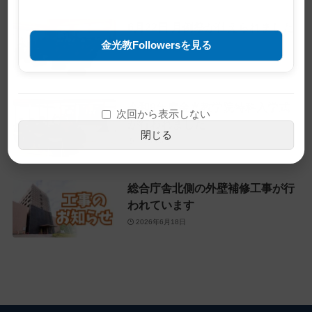
6月22日 月例祭が仕えられました
金光教Followersを見る
2026年6月22日
令和8年度金光教学院特科入学式
次回から表示しない
が行われました
閉じる
2026年6月18日
総合庁舎北側の外壁補修工事が行
われています
2026年6月18日