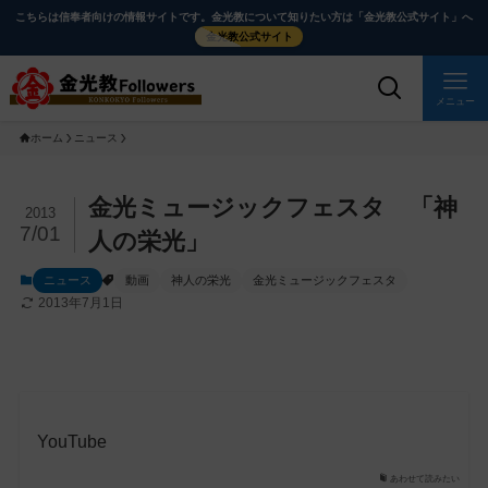
メ
ナ
こちらは信奉者向けの情報サイトです。金光教について知りたい方は「金光教公式サイト」へ
イ
ビ
金光教公式サイト
ン
ゲ
コ
ー
メニュー
ン
シ
ホーム
ニュース
テ
ョ
ン
ン
ツ
に
メ
金光ミュージックフェスタ 「神
2013
に
移
イ
7/01
人の栄光」
ス
動
ン
ニュース
動画
神人の栄光
金光ミュージックフェスタ
キ
す
コ
2013年7月1日
ッ
る
ン
プ
テ
ン
ツ
を
YouTube
ス
キ
あわせて読みたい