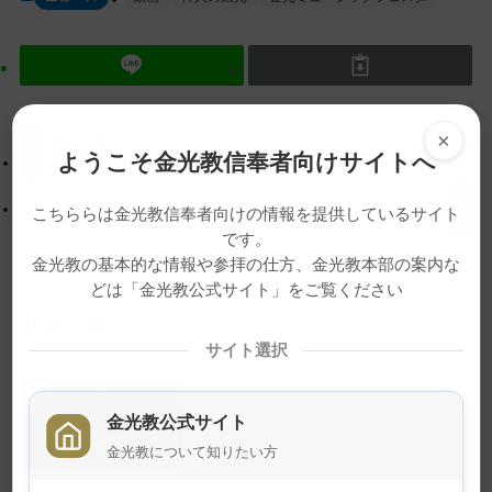
テ
ョ
ン
ン
ツ
に
ト
移
ッ
動
×
プ
す
金光ミュージックフェスタ 合同演奏「ソーラン」
ようこそ金光教信奉者向けサイトへ
に
る
戻
おかげの自覚を深める稽古
こちららは金光教信奉者向けの情報を提供しているサイト
る
です。
金光教の基本的な情報や参拝の仕方、金光教本部の案内な
どは「金光教公式サイト」をご覧ください
関連記事
サイト選択
夏の子供のつどいが開催されまし
た
金光教公式サイト
2026年7月24日
金光教について知りたい方