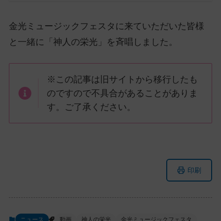
ッ
プ
金光ミュージックフェスタに来ていただいた皆様
し
と一緒に「神人の栄光」を斉唱しました。
て
ナ
ビ
※この記事は旧サイトから移行したも
ゲ
のですので不具合があることがありま
ー
シ
す。ご了承ください。
ョ
ン
に
メ
ナ
印刷
イ
ビ
ン
ゲ
コ
ー
ン
シ
ニュース
動画
神人の栄光
金光ミュージックフェスタ