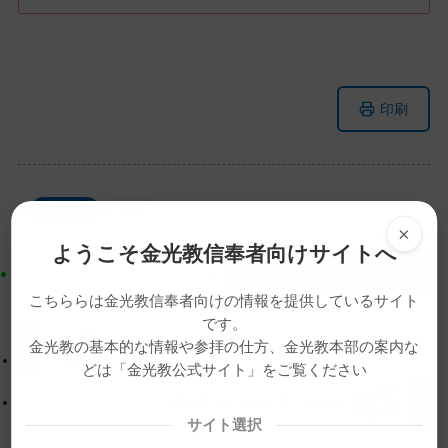
メ
ナ
印刷
イ
ビ
ン
ゲ
コ
ー
ン
シ
ニュース
動画
テ
ョ
×
ン
ン
ようこそ金光教信奉者向けサイトへ
ツ
に
ト
移
こちららは金光教信奉者向けの情報を提供しているサイト
ッ
動
です。
プ
す
金光教の基本的な情報や参拝の仕方、金光教本部の案内な
親先祖に感謝なさい【金光新聞】
どは「金光教公式サイト」をご覧ください
に
る
戻
「一般財団法人 金光財団」を設立
る
サイト選択