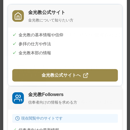
金光教公式サイト
関連記事
金光教について知りたい方
夏の子供のつどいが開催されまし
✓
金光教の基本情報や信仰
た
✓
参拝の仕方や作法
2026年7月24日
✓
金光教本部の情報
学院特科卒業証書授与式が行われ
ました
金光教公式サイトへ
2026年7月23日
金光教Followers
7月22日 月例祭が仕えられました
信奉者向けの情報を求める方
2026年7月22日
現在閲覧中のサイトです