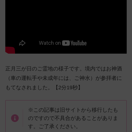
ッ
プ
し
て
ナ
ビ
ゲ
ー
シ
正月三が日のご霊地の様子です。境内ではお神酒
ョ
ン
（車の運転手や未成年には、ご神水）が参拝者に
に
もてなされました。【2分19秒】
※この記事は旧サイトから移行したも
のですので不具合があることがありま
す。ご了承ください。