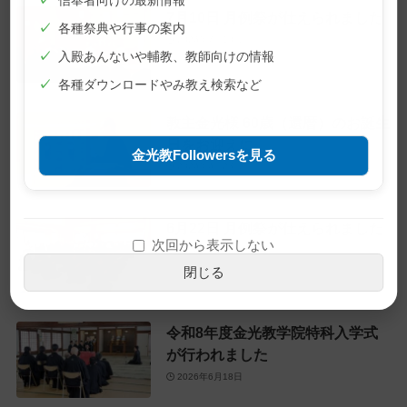
✓
信奉者向けの最新情報
7月10日 月例祭が仕えられました
✓
各種祭典や行事の案内
2026年7月10日
✓
入殿あんないや輔教、教師向けの情報
✓
各種ダウンロードやみ教え検索など
教主金光様 60歳（還暦）のお誕生
日をお迎えに
金光教Followersを見る
2026年6月28日
6月22日 月例祭が仕えられました
次回から表示しない
2026年6月22日
閉じる
令和8年度金光教学院特科入学式
が行われました
2026年6月18日