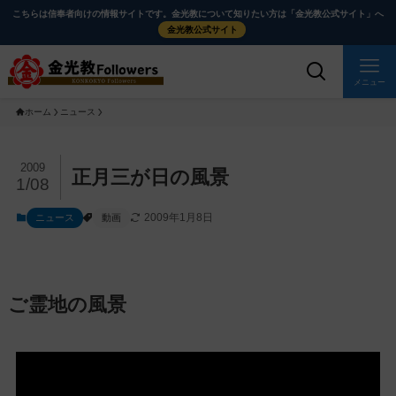
メ
ナ
こちらは信奉者向けの情報サイトです。金光教について知りたい方は「金光教公式サイト」へ
イ
ビ
金光教公式サイト
ン
ゲ
コ
ー
メニュー
ン
シ
ホーム
ニュース
テ
ョ
ン
ン
ツ
に
メ
2009
正月三が日の風景
1/08
に
移
イ
ス
動
ン
2009年1月8日
ニュース
動画
キ
す
コ
ッ
る
ン
プ
テ
ン
ご霊地の風景
ツ
を
ス
キ