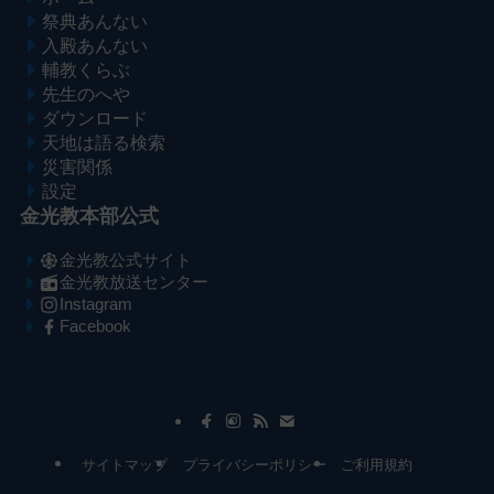
祭典あんない
入殿あんない
輔教くらぶ
先生のへや
ダウンロード
天地は語る検索
災害関係
設定
金光教本部公式
金光教公式サイト
金光教放送センター
Instagram
Facebook
メ
ナ
イ
ビ
ン
ゲ
コ
ー
サイトマップ
プライバシーポリシー
ご利用規約
ン
シ