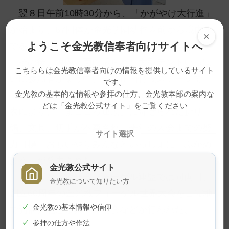
翌８日午前10時30分から、「かがやけ大行進」
が始まり、67団体が金光学園幼稚園前から境内ま
×
ようこそ金光教信奉者向けサイトへ
でを行進した。
その後、境内一面に張られた大型テントいっぱ
こちららは金光教信奉者向けの情報を提供しているサイト
いに参加者が集う中、会堂正面特設ステージで
です。
「わかば祭」が行われた。式典では、わかばの代
金光教の基本的な情報や参拝の仕方、金光教本部の案内な
どは「金光教公式サイト」をご覧ください
表により、「まごころ運動」に寄せられた折り
鶴、文具、切手が奉奠され、来年の大会までの努
サイト選択
力目標「おもいやりみんなといっしょに ふかめ
よう」が発表された。
金光教公式サイト
このほか、金光教フォーゲル連盟では同両日、
金光教について知りたい方
創立60周年の金光教フォーゲル世界大会をご霊地
✓
金光教の基本情報や信仰
で開催。記念祭典や運動会などが行われた。
✓
参拝の仕方や作法