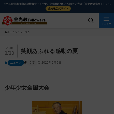
メ
ナ
こちらは信奉者向けの情報サイトです。金光教について知りたい方は「金光教公式サイト」へ
イ
ビ
金光教公式サイト
ン
ゲ
コ
ー
メニュー
ン
シ
ホーム
ニュース
テ
ョ
ン
ン
ツ
に
メ
2010
笑顔あふれる感動の夏
8/30
に
移
イ
ス
動
ン
2025年9月5日
ニュース
文字
キ
す
コ
ッ
る
ン
プ
テ
ン
少年少女全国大会
ツ
を
ス
キ