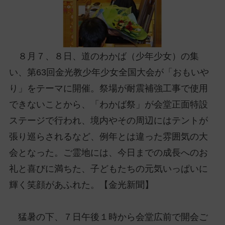
ッ
プ
し
て
８月７、８日、道のわかば（少年少女）の集
ナ
ビ
い、第63回金光教少年少女全国大会が「おもいや
ゲ
り」をテーマに開催。祭場が耐震補強工事で使用
ー
できないことから、「わかば祭」が会堂正面特設
シ
ステージで行われ、境内やその周辺にはテントが
ョ
ン
張り巡らされるなど、例年とは違った雰囲気の大
に
会となった。ご霊地には、今日までの成長へのお
礼と喜びに満ちた、子どもたちの元気いっぱいに
輝く笑顔があふれた。【金光新聞】
猛暑の下、７日午後１時から会堂広前で開会ご