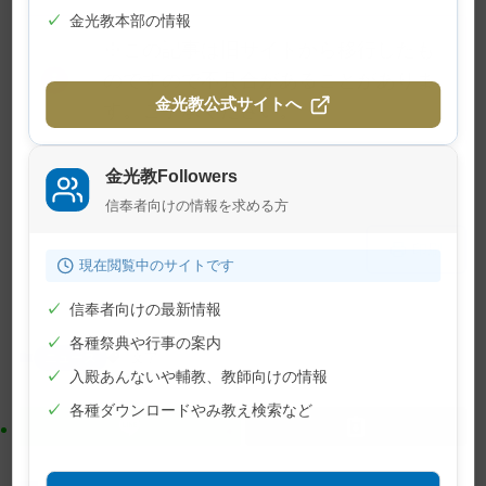
✓
金光教本部の情報
※この記事は旧サイトから移行したも
のですので不具合があることがありま
金光教公式サイトへ
す。ご了承ください。
金光教Followers
信奉者向けの情報を求める方
メ
ナ
印刷
イ
ビ
現在閲覧中のサイトです
ン
ゲ
✓
信奉者向けの最新情報
コ
ー
ン
シ
✓
各種祭典や行事の案内
ニュース
文字
テ
ョ
✓
入殿あんないや輔教、教師向けの情報
ン
ン
✓
各種ダウンロードやみ教え検索など
ツ
に
ト
移
ッ
動