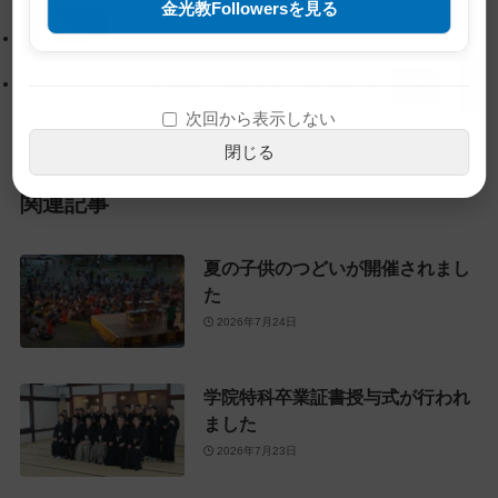
金光教Followersを見る
プ
す
祭場耐震補強工事 進捗状況
に
る
戻
お任せし、させて頂く【金光新聞】
る
次回から表示しない
閉じる
関連記事
夏の子供のつどいが開催されまし
た
2026年7月24日
学院特科卒業証書授与式が行われ
ました
2026年7月23日