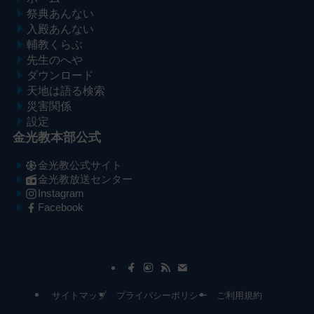
祭典あんない
入殿あんない
輔教くらぶ
先生のへや
ダウンロード
天地は語る検索
災害関係
設定
金光教本部公式
金光教公式サイト
金光教放送センター
Instagram
Facebook
メ
ナ
イ
ビ
ン
ゲ
コ
ー
サイトマップ
プライバシーポリシー
ご利用規約
ン
シ