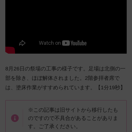
ッ
プ
し
て
ナ
ビ
ゲ
ー
シ
8月26日の祭場の工事の様子です。足場は北側の一
ョ
ン
部を除き、ほぼ解体されました。2階参拝者席で
に
は、塗床作業がすすめられています。【1分19秒】
※この記事は旧サイトから移行したも
のですので不具合があることがありま
す。ご了承ください。