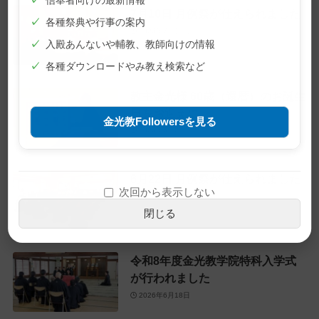
✓
信奉者向けの最新情報
7月10日 月例祭が仕えられました
✓
各種祭典や行事の案内
2026年7月10日
✓
入殿あんないや輔教、教師向けの情報
✓
各種ダウンロードやみ教え検索など
教主金光様 60歳（還暦）のお誕生
日をお迎えに
金光教Followersを見る
2026年6月28日
6月22日 月例祭が仕えられました
次回から表示しない
2026年6月22日
閉じる
令和8年度金光教学院特科入学式
が行われました
2026年6月18日