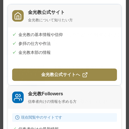
金光教公式サイト
関連記事
金光教について知りたい方
夏の子供のつどいが開催されまし
✓
金光教の基本情報や信仰
た
✓
参拝の仕方や作法
2026年7月24日
✓
金光教本部の情報
学院特科卒業証書授与式が行われ
ました
金光教公式サイトへ
2026年7月23日
金光教Followers
7月22日 月例祭が仕えられました
信奉者向けの情報を求める方
2026年7月22日
現在閲覧中のサイトです