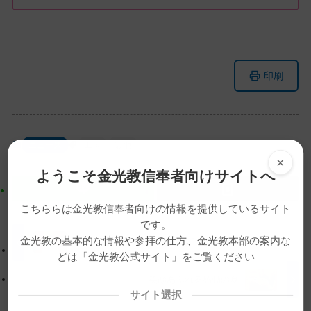
メ
ナ
印刷
イ
ビ
ン
ゲ
コ
ー
ン
シ
ニュース
工事
霊地
テ
ョ
×
ン
ン
ようこそ金光教信奉者向けサイトへ
ツ
に
ト
移
こちららは金光教信奉者向けの情報を提供しているサイト
ッ
動
です。
プ
す
金光教の基本的な情報や参拝の仕方、金光教本部の案内な
8月22日 月例祭祭典後の教話 その1
どは「金光教公式サイト」をご覧ください
に
る
戻
笑顔あふれる感動の夏
る
サイト選択