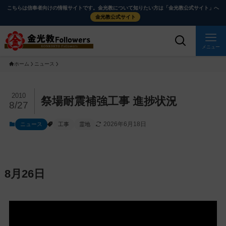
メ
ナ
こちらは信奉者向けの情報サイトです。金光教について知りたい方は「金光教公式サイト」へ
イ
ビ
金光教公式サイト
ン
ゲ
コ
ー
メニュー
ン
シ
ホーム
ニュース
テ
ョ
ン
ン
ツ
に
メ
2010
祭場耐震補強工事 進捗状況
8/27
に
移
イ
ス
動
ン
2026年6月18日
ニュース
工事
霊地
キ
す
コ
ッ
る
ン
プ
テ
ン
8月26日
ツ
を
ス
キ