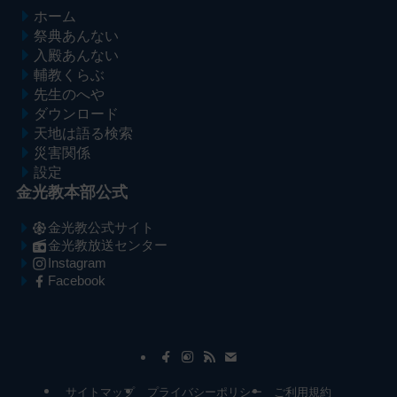
ホーム
祭典あんない
入殿あんない
輔教くらぶ
先生のへや
ダウンロード
天地は語る検索
災害関係
設定
金光教本部公式
金光教公式サイト
金光教放送センター
Instagram
Facebook
メ
ナ
イ
ビ
ン
ゲ
コ
ー
サイトマップ
プライバシーポリシー
ご利用規約