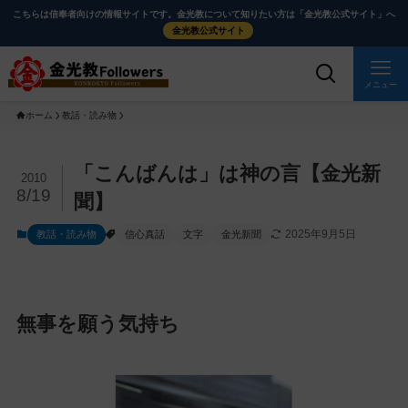
メ
ナ
こちらは信奉者向けの情報サイトです。金光教について知りたい方は「金光教公式サイト」へ
イ
ビ
金光教公式サイト
ン
ゲ
コ
ー
メニュー
ン
シ
ホーム
教話・読み物
テ
ョ
ン
ン
ツ
に
メ
「こんばんは」は神の言【金光新
2010
に
移
イ
8/19
聞】
ス
動
ン
2025年9月5日
教話・読み物
信心真話
文字
金光新聞
キ
す
コ
ッ
る
ン
プ
テ
ン
無事を願う気持ち
ツ
を
ス
キ