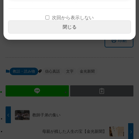
す。ご了承ください。
次回から表示しない
閉じる
メ
ナ
印刷
イ
ビ
ン
ゲ
コ
ー
ン
シ
教話・読み物
信心真話
文字
金光新聞
テ
ョ
ン
ン
ツ
に
ト
移
ッ
動
プ
す
教師子弟の集い
に
る
戻
母親が残した人生の宝【金光新聞】
る