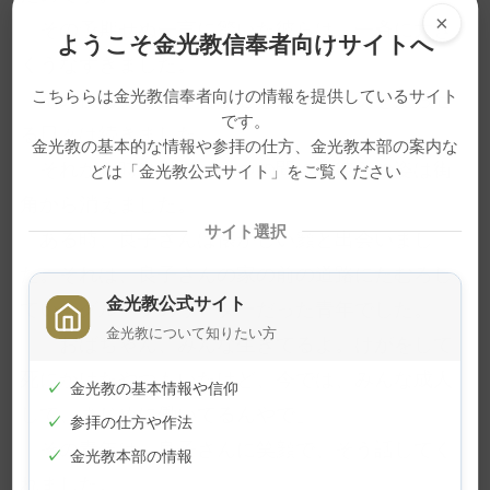
×
その予期せぬ一言に驚いた彼らは、一斉に大き
ようこそ金光教信奉者向けサイトへ
くうなずきました。
こちららは金光教信奉者向けの情報を提供しているサイト
その後も、爆音を響かせながらバイクを走らせ
です。
る日々は続きました。
金光教の基本的な情報や参拝の仕方、金光教本部の案内な
それから時は過ぎ、いつの間にか彼らの姿は街
どは「金光教公式サイト」をご覧ください
角から消えました。
サイト選択
ある時、良子さんは懐かしい顔と出会いまし
た。それは、良子さんの家の前の道路にたむろし
金光教公式サイト
ていたグループのリーダーだった青年でした。
金光教について知りたい方
「おばちゃん、みんな生きてるよ。けがをして
死にかけたやつもいたけど、今では、みんな成人
✓
金光教の基本情報や信仰
して、まじめに働いてるんやで」
✓
参拝の仕方や作法
その青年は、良子さんに笑顔で、そう話してく
✓
金光教本部の情報
れました。