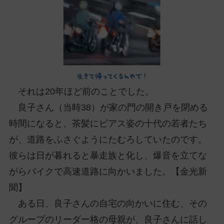
ッ
プ
し
て
ナ
ビ
ゲ
それは20年ほど前のことでした。
ー
良子さん（当時38）が家の門の開き戸を閉める
シ
ョ
時間になると、茶髪にピアス姿の十代の若者たち
ン
が、道路をふさぐようにたむろしていたのです。
に
彼らは日が暮れると暴走族と化し、爆音を立てな
がらバイクで高速道路に向かいました。【金光新
聞】
ある日、良子さんの自宅の向かいに住む、その
グループのリーダー格の母親が、良子さんに話し