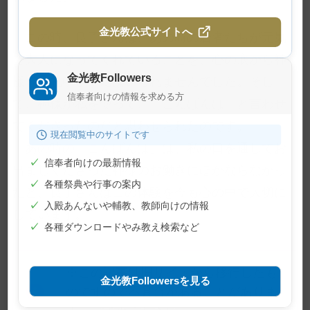
金光教公式サイトへ
この時、良子さんは、あの時の若者たちが元気
で大人になってくれていることを、心の底から神
金光教Followers
様へお礼申さずにはいられませんでした。そし
信奉者向けの情報を求める方
て、神様が私を使って、「こんばんは」と言わせ
てくださったのだと思わせられたのです。
現在閲覧中のサイトです
あの時の「こんばんは」は、私の口を通してお
✓
信奉者向けの最新情報
出ましくださった神様のお働きにほかならなかっ
✓
各種祭典や行事の案内
たと、良子さんはこの体験を今も心の中で大切に
✓
入殿あんないや輔教、教師向けの情報
しています。
✓
各種ダウンロードやみ教え検索など
※この記事は旧サイトから移行したも
金光教Followersを見る
のですので不具合があることがありま