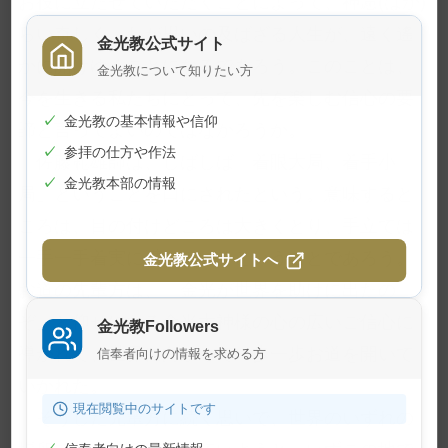
お役に立たせていただくことによって、神慮(はか)
らい奇しく、わが思いの及ばざる人生が、遠く遙
金光教公式サイト
かに開けゆくことになるであろう。このことは、
金光教について知りたい方
今を生きる私たちにとって、先を楽しむ信心の要
✓
金光教の基本情報や信仰
諦と言ってよいのではなかろうか。
✓
参拝の仕方や作法
佐藤範雄師は、しばしば「着眼大局、着手小
✓
金光教本部の情報
局」ということを口にされたという。意味すると
ころは、目の付けどころは大きくとり、手立ては
一手一手着実に講じていくということであろう。
金光教公式サイトへ
お道の先輩方は、「金光が世界を助けに出たの
ぞ」と仰せになる金光大神様の心の広いご信心に
金光教Followers
導かれて、世界に向かって一歩一歩お道を開いて
信奉者向けの情報を求める方
いかれた。
現在閲覧中のサイトです
そうした先輩方に続く思いで、世界のいずれの