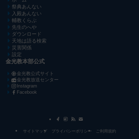
祭典あんない
入殿あんない
輔教くらぶ
先生のへや
ダウンロード
天地は語る検索
災害関係
設定
金光教本部公式
金光教公式サイト
金光教放送センター
Instagram
Facebook
メ
ナ
イ
ビ
ン
ゲ
コ
ー
サイトマップ
プライバシーポリシー
ご利用規約
ン
シ