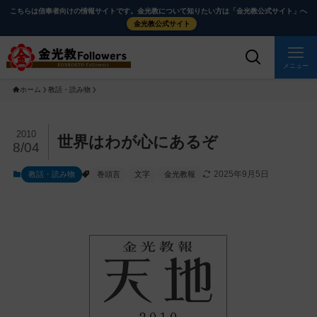
メ
ナ
こちらは信奉者向けの情報サイトです。金光教について知りたい方は「金光教公式サイト」へ
イ
ビ
金光教公式サイト
ン
ゲ
コ
ー
メニュー
ン
シ
ホーム
教話・読み物
テ
ョ
ン
ン
ツ
に
メ
2010
世界はわが心にあるぞ
8/04
に
移
イ
ス
動
ン
2025年9月5日
教話・読み物
巻頭言
文字
金光教報
キ
す
コ
ッ
る
ン
プ
テ
ン
ツ
を
ス
キ