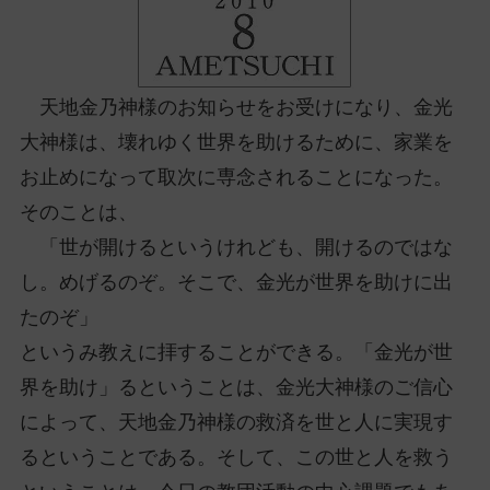
ッ
プ
し
て
天地金乃神様のお知らせをお受けになり、金光
ナ
大神様は、壊れゆく世界を助けるために、家業を
ビ
お止めになって取次に専念されることになった。
ゲ
ー
そのことは、
シ
「世が開けるというけれども、開けるのではな
ョ
し。めげるのぞ。そこで、金光が世界を助けに出
ン
たのぞ」
に
というみ教えに拝することができる。「金光が世
界を助け」るということは、金光大神様のご信心
によって、天地金乃神様の救済を世と人に実現す
るということである。そして、この世と人を救う