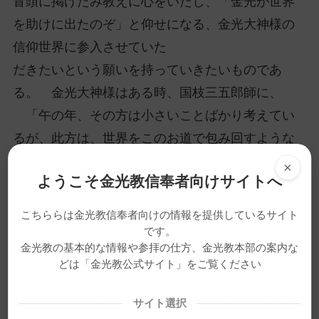
冒頭に掲げたみ教えに心をいたし、「金光が世界
を助けに出たのぞ」と仰せになる、金光大神様の
信仰世界に参入させていた
だきたいという願いを持っていきたいものであ
る。 金光大神様はある時、国枝三五郎師に、
「午の年、その方は小さいことばかり考えてい
るが、此方は、世界をこのお道で包み回すような
おかげがいただきたいと思っているのである」
×
ようこそ金光教信奉者向けサイトへ
とみ教えになった。そして、市村光五郎師には、
「心は広う持っておれ。世界は広う考えてお
こちららは金光教信奉者向けの情報を提供しているサイト
れ。世界はわが心にあるぞ」
です。
金光教の基本的な情報や参拝の仕方、金光教本部の案内な
とみ教えになった。こうした心の広いご信心を今
どは「金光教公式サイト」をご覧ください
月今日に頂いて、常に信心の帯をしっかり締め直
し、自ら進んで、道を伝え、人を助け、世を救う
サイト選択