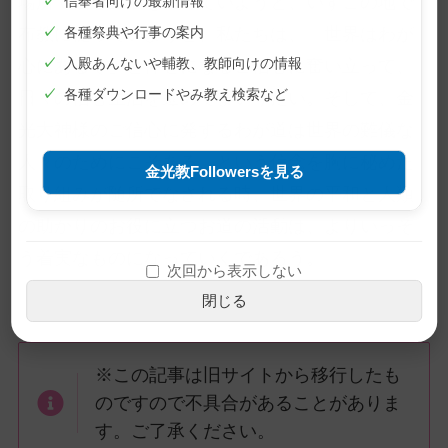
場所で信心生活を進めていようと、いずこの地で
✓
信奉者向けの最新情報
布教に従っていようと、私たちは、「世界はわが
✓
各種祭典や行事の案内
心にあるぞ」と仰せになるご信心に奮い立って、
✓
入殿あんないや輔教、教師向けの情報
✓
各種ダウンロードやみ教え検索など
日々の信心生活を進めてまいりたい。そして、金
光大神様のご信心に発するわが道は世界の難儀な
人々のためにこそある、という信念を胸に秘めた
金光教Followersを見る
取り組みが随所でなされる時、世界の平和と人類
の助かりのお役に立つお道の活動は、よりいっそ
う着実なものになっていくであろう。
次回から表示しない
閉じる
※この記事は旧サイトから移行したも
のですので不具合があることがありま
す。ご了承ください。