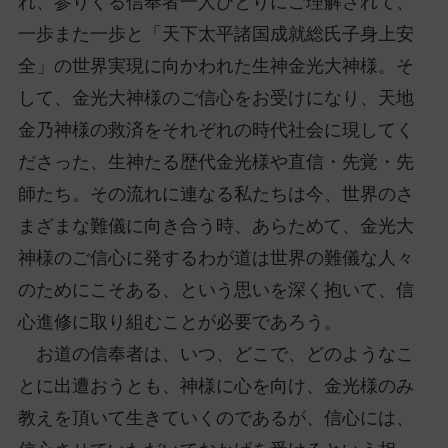
れ、参りくる信奉者一人びとりにご理解されて、
一歩また一歩と「天下太平諸国成就総氏子身上安
全」の世界実現に向かわれた生神金光大神様。そ
して、金光大神様のご信心をお受けになり、天地
金乃神様の救済をそれぞれの時代社会に現してく
ださった、生神たる歴代金光様や直信・先覚・先
師たち。その流れに連なる私たちは今、世界のさ
まざまな難儀に向き合う時、あらためて、金光大
神様のご信心に発するわが道は世界の難儀な人々
のためにこそある、という思いを深く抱いて、信
心進修に取り組むことが必要であろう。
お道の信奉者は、いつ、どこで、どのようなこ
とに出遭おうとも、神様に心を向け、金光様のみ
教えを頂いて生きていくのであるが、信心には、