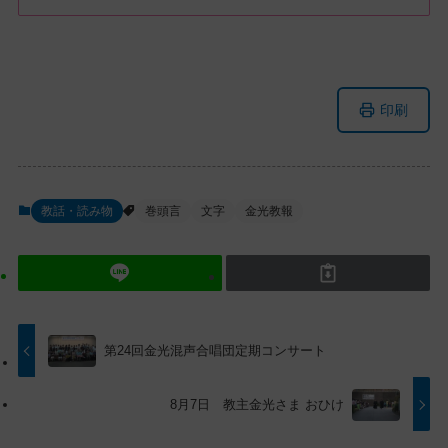
メ
ナ
印刷
イ
ビ
ン
ゲ
コ
ー
ン
シ
教話・読み物
巻頭言
文字
金光教報
テ
ョ
ン
ン
ツ
に
ト
移
ッ
動
プ
す
第24回金光混声合唱団定期コンサート
に
る
戻
8月7日 教主金光さま おひけ
る