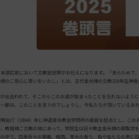
、本部広前において立教記念祭がお仕えになります。「あらためて
様のご信心に思いをいたし」とは、五代金光様の立教150年生神
様が出会われて、そこからこのお道が始まったことを忘れないよう
の一節は、このことを言うのでしょうし、今私たちが頂いているお
明治27（1894）年に神道金光教会学問所の創設を起点とし、こ
所、教祖様ご立教の地にあって、学院生は日々教主金光様の御取次
きの中で、四季折々の寒暖、晴雨、草木の香り、鳥や虫たちの声に