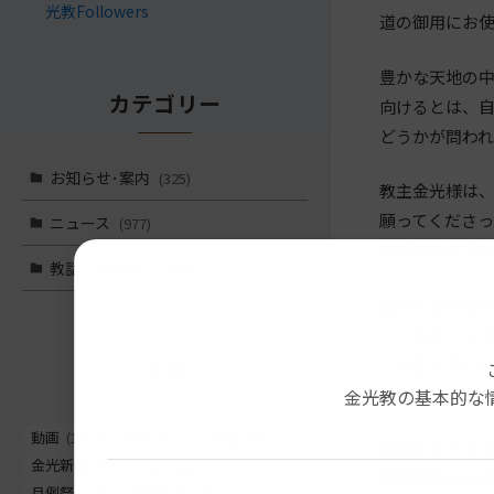
光教Followers
道の御用にお
豊かな天地の
カテゴリー
向けるとは、
どうかが問わ
お知らせ･案内
(325)
教主金光様は
願ってくださ
ニュース
(977)
教祖様の信心
教話・読み物
(1,566)
冒頭の五代金
う、共々に心
ちの生き方に
タグ
ます。
金光教の基本的な
動画
(1497)
文字
(1023)
教話
(662)
全教の祈りの中
金光新聞
(562)
信心真話
(443)
報徳祭並びに
月例祭
(441)
お知らせ
(261)