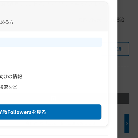
に沿う御用に立たせていただきたいと願っています。
金光教学院長 大代信治
求める方
印刷
向けの情報
検索など
教Followersを見る
令和8年度「金光新聞」企画のお知らせ