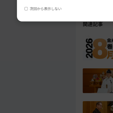
メ
ナ
る
イ
ビ
次回から表示しない
ン
ゲ
コ
ー
関連記事
ン
シ
テ
ョ
ン
ン
ツ
ト
へ
ッ
プ
に
移
動
す
る