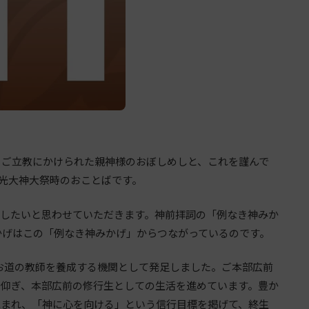
、ご立教にかけられた親神様のおぼしめしと、これを謹んで
金光大神大祭時のおことばです。
にしたいと思わせていただきます。神前拝詞の「例なき神みか
かげはこの「例なき神みかげ」からつながっているのです。
のお道の教師を養成する機関として発足しました。ご本部広前
を仰ぎ、本部広前の修行生としての生活を進めています。豊か
包まれ、「神に心を向ける」という信行目標を掲げて、終生