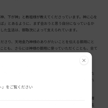
が神、下が神」と教祖様が教えてくださっています。神に心を
えば」とあるように、まず会おうと思う自分になっているか
うした生活は、御取次によって支えられています。
くださり、天地金乃神様のありがたいことを伝える御用にと
うことも、さらには神様の御用に使っていただくことも、全て
×
神人の道』が、一人ひとりの生活に現されてまいりますよ
す。教祖様に始まる道の中で大切にされてきたものが、私た
輩方とも共有して、いっそう神様のお役に立つことが願われ
。
ト」をご覧ください
院の御用が進められています。中でも、12月の布教功労者
れを機に、たくさんの方々がお道の教師という尊い御用、生