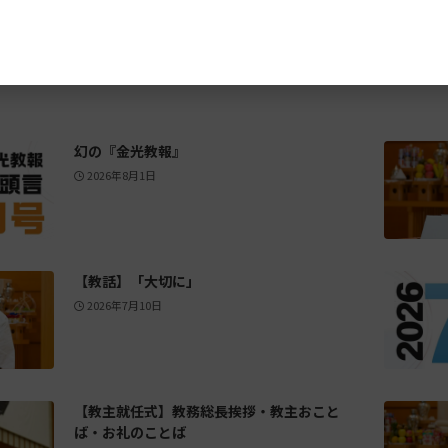
幻の『金光教報』
2026年8月1日
【教話】「大切に」
2026年7月10日
【教主就任式】教務総長挨拶・教主おこと
ば・お礼のことば