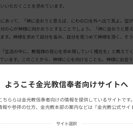
使いいただくことを求めています。
中にあって、「神に会おうと思えば、にわの口を外へ出て見よ。空
自分の心が神様に向かおうとすることでしょう。「神に会おうと思
れます。神様を求めて自分を省み、自分を見つめて神様を頂く、そ
、「生活の中に、教祖様の信心を求め現していく稽古を」と教えて
っています。このことから、神様に心を向けることも、神様に出会
から始まっていると分からせていただけます。
ようこそ金光教信奉者向けサイトへ
光様のおことばは、「いよいよ神と人とあいよかけよで立ち行く『
を込めてお役に立たせていただきたいと願っております」と続きま
なるということであり、隔てのない、揺るぎなき天地の願いを諸先
こちららは金光教信奉者向けの情報を提供しているサイトです
情報や参拝の仕方、金光教本部の案内などは「金光教公式サイ
で、ご本部をはじめ、各教区のセンターのご協力を頂きながら、学
サイト選択
金光平輝君一年祭に併せて、「学院見学会」を共に開催します。こ