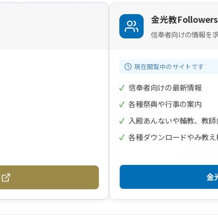
入学を願われ、いずれ、共に各地の教師としてご立教のおぼしめし
金光教Followers
信奉者向けの情報を
現在閲覧中のサイトです
✓
信奉者向けの最新情報
✓
各種祭典や行事の案内
✓
入殿あんないや輔教、教師
巻頭言
文字
金光教報
✓
各種ダウンロードやみ教え
金光
布教功労者報徳祭並びに金光平輝君一年祭参拝の諸注意