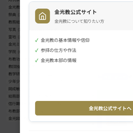
き方を志して
金光教報
(198)
巻頭言
(186)
金光教公式サイト
祭典
(163)
教務総長挨拶
(155)
金光教について知りたい方
教務総長
(144)
生神金光大神大祭
(130)
写真
(130)
天地金乃神大祭
(120)
霊地
(105)
フラッシュナウ
(83)
✓
金光教の基本情報や信仰
メ
ナ
金光ミュージックフェスタ
(68)
✓
参拝の仕方や作法
イ
ビ
学院
(64)
お出まし
(62)
ン
ゲ
布教功労者報徳祭
(61)
✓
金光教本部の情報
コ
ー
教団独立記念祭
(58)
ン
シ
教学研究所所長
(56)
正月
(56)
教話・読み物
テ
ョ
少年少女全国大会
(55)
災害関連
(54)
ン
ン
岡成敏正
(50)
竹部弘
(47)
ツ
に
総務部長
(46)
金光教学院長
(44)
ト
移
信行期間朝の教話
(42)
お退け
(42)
金光教公式サイトへ
ッ
動
布教部長
(41)
ご霊地の風景
(41)
プ
す
金光図書館長
(39)
に
る
戻