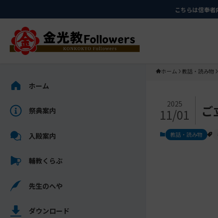
メ
ナ
こちらは信奉者
イ
ビ
ン
ゲ
コ
ー
ン
シ
テ
ョ
ホーム
教話・読み物
ン
ン
サ
ホーム
ツ
に
イ
メ
に
移
ド
2025
ご
祭典案内
11/01
イ
ス
動
バ
ン
キ
す
ー
教話・読み物
入殿案内
コ
ッ
る
を
ン
プ
ス
輔教くらぶ
テ
キ
ン
ッ
先生のへや
ツ
プ
を
し
ス
ダウンロード
て