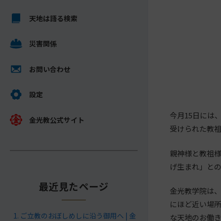
キ
メ
ッ
天地は語る検索
イ
プ
ン
し
災害関係
コ
て
ン
ナ
テ
お問い合わせ
ビ
ン
ゲ
ツ
設定
ー
へ
今月15日には
シ
金光教公式サイト
ョ
受けられた教祖
ン
親神様と教祖
に
げ生まれ」と
最近見たページ
金光教学院は、
にほど近い場
ご立教のおぼしめしに沿う御用へ | 金
な天地のお働