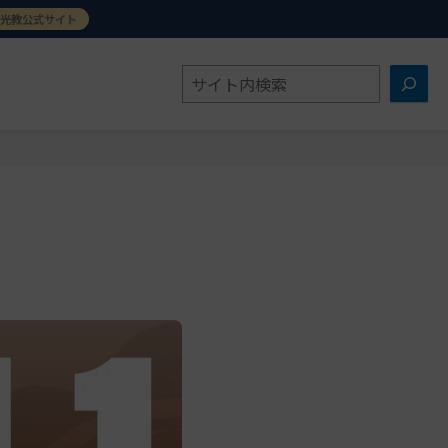
金光教公式サイト
検
索