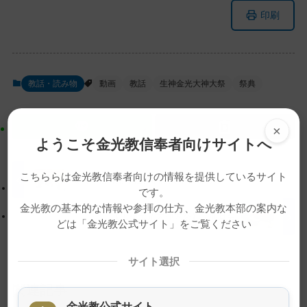
メ
ナ
印刷
イ
ビ
ン
ゲ
コ
ー
ン
シ
教話・読み物
動画
教話
生神金光大神大祭
祭典
テ
ョ
ン
ン
ツ
に
×
ようこそ金光教信奉者向けサイトへ
ト
移
ッ
動
こちららは金光教信奉者向けの情報を提供しているサイト
プ
す
儀式事務御用奉仕体制が終了しました。
です。
に
る
金光教の基本的な情報や参拝の仕方、金光教本部の案内な
戻
【生神金光大神大祭】霊地直会
どは「金光教公式サイト」をご覧ください
る
サイト選択
関連記事
金光教公式サイト