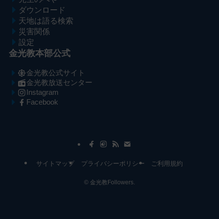
ダウンロード
天地は語る検索
災害関係
設定
金光教本部公式
金光教公式サイト
金光教放送センター
Instagram
Facebook
メ
ナ
イ
ビ
ン
ゲ
コ
ー
サイトマップ
プライバシーポリシー
ご利用規約
ン
シ
テ
ョ
©
金光教Followers.
ン
ン
ツ
へ
へ