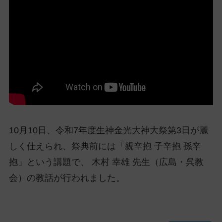
ッ
プ
し
て
ナ
ビ
ゲ
ー
シ
ョ
10月10日、令和7年度生神金光大神大祭第3日が麗
ン
に
しく仕えられ、祭典前には「親辛抱 子辛抱 孫辛
抱」という講題で、 木村 幸雄 先生（広島・呉教
会）の教話が行われました。