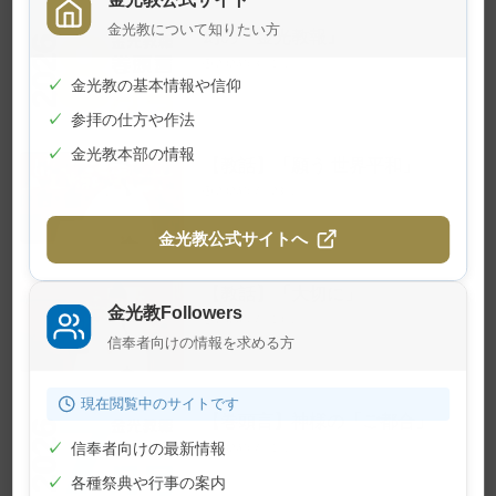
金光教について知りたい方
幻の『金光教報』
2026年8月1日
✓
金光教の基本情報や信仰
✓
参拝の仕方や作法
✓
金光教本部の情報
【教話】「願う 世界平和」
2026年7月23日
金光教公式サイトへ
【教話】「大切に」
金光教Followers
2026年7月10日
信奉者向けの情報を求める方
現在閲覧中のサイトです
【巻頭言】神様の「ご都合」
✓
信奉者向けの最新情報
2026年7月1日
✓
各種祭典や行事の案内