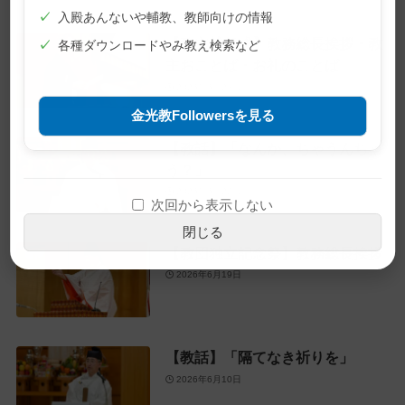
✓
入殿あんないや輔教、教師向けの情報
【教主就任式】教務総長挨拶・教
✓
各種ダウンロードやみ教え検索など
主おことば・お礼のことば
2026年6月28日
金光教Followersを見る
【教話】「なんか、ちゃうんちゃ
う？」
2026年6月22日
次回から表示しない
閉じる
【教団独立記念祭】教務総長挨拶
2026年6月19日
【教話】「隔てなき祈りを」
2026年6月10日