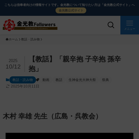
メ
ナ
こちらは信奉者向けの情報サイトです。金光教について知りたい方は「金光教公式サイト」へ
イ
ビ
金光教公式サイト
ン
ゲ
コ
ー
メニュー
ン
シ
ホーム
教話・読み物
テ
ョ
ン
ン
ツ
に
メ
【教話】「親辛抱 子辛抱 孫辛
2025
に
移
イ
10/12
抱」
ス
動
ン
教話・読み物
動画
教話
生神金光大神大祭
祭典
キ
す
コ
2025年10月11日
ッ
る
ン
プ
テ
ン
ツ
木村 幸雄 先生（広島・呉教会）
を
ス
キ