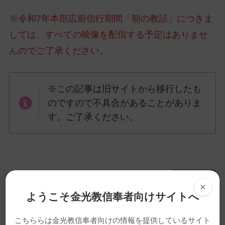
※令和7年本部広前信行期間「朝の教話」につきま
しては、すべての映像を配信する予定はありませ
んのでご了承ください。
※この記事は旧サイトから移行したも
のですので不具合があることがありま
す。ご了承ください。
メ
ナ
印刷
×
イ
ビ
ようこそ金光教信奉者向けサイトへ
ン
ゲ
コ
ー
こちららは金光教信奉者向けの情報を提供しているサイト