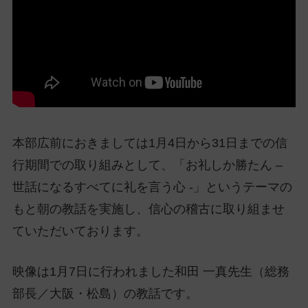
ッ
プ
し
て
ナ
ビ
ゲ
ー
本部広前におきましては1月4日から31日までの信
シ
行期間での取り組みとして、「お礼しか勝たん –
ョ
ン
世話になるすべてに礼を言う心 -」というテーマの
に
もと朝の教話を実施し、信心の稽古に取り組ませ
ていただいております。
映像は1月7日に行われました和田 一真先生（総務
部長／大阪・松島）の教話です。