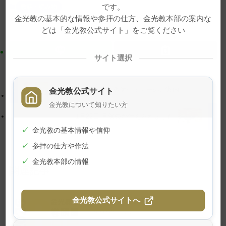
ン
シ
です。
教話・読み物
テ
ョ
金光教の基本的な情報や参拝の仕方、金光教本部の案内な
信行期間朝の教話
動画
和田一真
教話
総務部長
ン
ン
どは「金光教公式サイト」をご覧ください
ツ
に
ト
移
サイト選択
ッ
動
プ
す
に
る
【再掲】令和７年度 教師セミナーのご案内
金光教公式サイト
戻
金光教について知りたい方
る
1月22日 月例祭が仕えられました
✓
金光教の基本情報や信仰
✓
参拝の仕方や作法
✓
金光教本部の情報
関連記事
幻の『金光教報』
金光教公式サイトへ
2026年8月1日