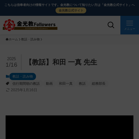
メ
ナ
こちらは信奉者向けの情報サイトです。金光教について知りたい方は「金光教公式サイト」へ
イ
ビ
金光教公式サイト
ン
ゲ
コ
ー
メニュー
ン
シ
ホーム
教話・読み物
テ
ョ
ン
ン
ツ
に
メ
2025
【教話】和田 一真 先生
1/16
に
移
イ
ス
動
ン
教話・読み物
キ
す
コ
信行期間朝の教話
動画
和田一真
教話
総務部長
ッ
る
ン
2025年1月16日
プ
テ
ン
ツ
を
ス
キ