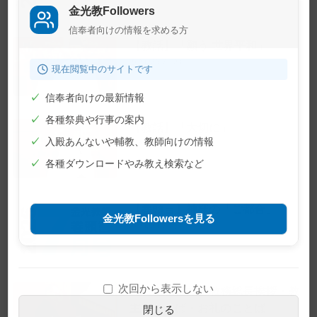
金光教Followers
信奉者向けの情報を求める方
【教話】「願う 世界平和」
2026年7月23日
現在閲覧中のサイトです
✓
信奉者向けの最新情報
✓
各種祭典や行事の案内
【教話】「大切に」
✓
入殿あんないや輔教、教師向けの情報
2026年7月10日
✓
各種ダウンロードやみ教え検索など
【巻頭言】神様の「ご都合」
金光教Followersを見る
2026年7月1日
次回から表示しない
【教主就任式】教務総長挨拶・教
主おことば・お礼のことば
閉じる